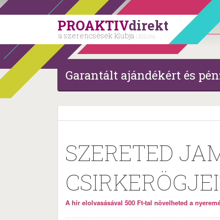
PROAKTIV
direkt
a szerencsések klubja
| 2011 óta
Garantált ajándékért és pén
SZERETED JAM
CSIRKERÖGJEI
A hír elolvasásával 500 Ft-tal növelheted a nyeremén