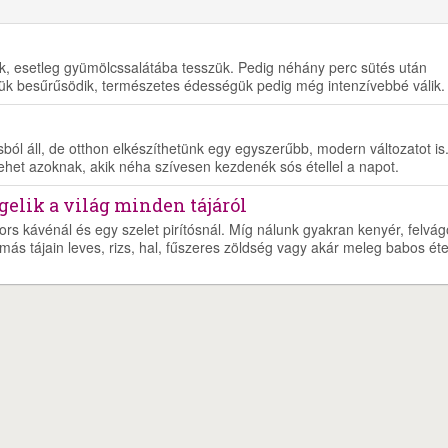
juk, esetleg gyümölcssalátába tesszük. Pedig néhány perc sütés után
ük besűrűsödik, természetes édességük pedig még intenzívebbé válik.
ól áll, de otthon elkészíthetünk egy egyszerűbb, modern változatot is
lehet azoknak, akik néha szívesen kezdenék sós étellel a napot.
ggelik a világ minden tájáról
ors kávénál és egy szelet pirítósnál. Míg nálunk gyakran kenyér, felvágo
más tájain leves, rizs, hal, fűszeres zöldség vagy akár meleg babos éte