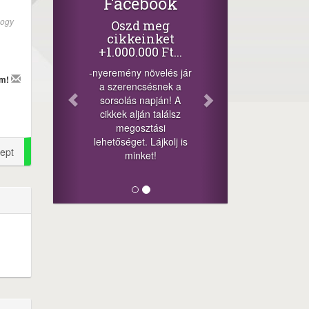
Facebook
hogy
Oszd meg
cikkeinket
+1.000.000 Ft...
-nyeremény növelés jár
em!
a szerencsésnek a
sorsolás napján! A
cikkek alján találsz
megosztási
lehetőséget. Lájkolj is
ept
minket!