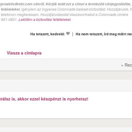
proaktivdirekt.com címről. Kérjük tedd ezt a címet a leveleződ címjegyzékébe,
, igénylem az ingyenes Colonnade baleset-biztosítást. Hozzájárulok, 
feltételeket
val telefonon megkeressen. Hozzájárulásodat visszavonhatod a Colonnade címére
n: 801-0801.
Letöltöm a biztosítási feltételeket.
|
Ha tetszett, kedveld:
Ha nem tetszett, írd meg miért n
Vissza a címlapra
» Rec
álsz is, akkor ezzel készpénzt is nyerhetsz!