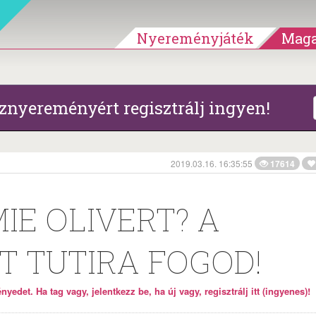
Nyereményjáték
Maga
znyereményért regisztrálj ingyen!
2019.03.16. 16:35:55
17614
IE OLIVERT? A
T TUTIRA FOGOD!
yedet. Ha tag vagy, jelentkezz be, ha új vagy, regisztrálj itt (ingyenes)!