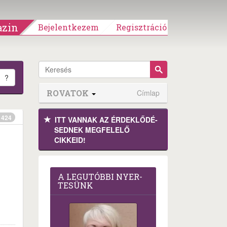
zin
Bejelentkezem
Regisztráció
?
ROVATOK
Címlap
424
ITT VANNAK AZ ÉRDEK­LŐDÉ­
SEDNEK MEGFE­LELŐ
CIKKEID!
A LEG­U­TÓB­BI NYER­
TE­SÜNK