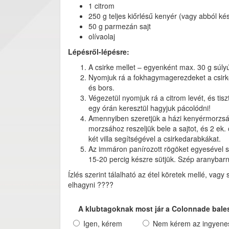
1 citrom
250 g teljes kiőrlésű kenyér (vagy abból kés
50 g parmezán sajt
olívaolaj
Lépésről-lépésre:
A csirke mellet – egyenként max. 30 g súly
Nyomjuk rá a fokhagymagerezdeket a csirkér
és bors.
Végezetül nyomjuk rá a citrom levét, és ti
egy órán keresztül hagyjuk pácolódni!
Amennyiben szeretjük a házi kenyérmorzsát,
morzsához reszeljük bele a sajtot, és 2 ek.
két villa segítségével a csirkedarabkákat.
Az immáron panírozott rögöket egyesével sü
15-20 percig készre sütjük. Szép aranybarna
Ízlés szerint tálalható az étel köretek mellé, va
elhagyni ????
A klubtagoknak most jár a Colonnade bale
Igen, kérem
Nem kérem az ingyenes 