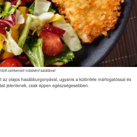
tott csirkemell másként salátával
t az olajos hasábburgonyával, ugyanis a különféle mártogatóssal és
gást jelentenek, csak éppen egészségesebben.