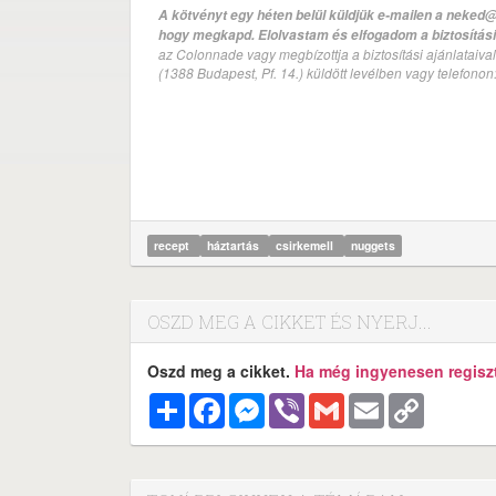
A kötvényt egy héten belül küldjük e-mailen a neked@
hogy megkapd. Elolvastam és elfogadom a biztosítási 
az Colonnade vagy megbízottja a biztosítási ajánlatai
(1388 Budapest, Pf. 14.) küldött levélben vagy telefono
recept
háztartás
csirkemell
nuggets
OSZD MEG A CIKKET ÉS NYERJ...
Oszd meg a cikket.
Ha még ingyenesen regisztr
Megosztás
Facebook
Messenger
Viber
Gmail
Email
Copy
Link