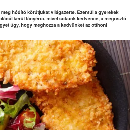
 meg hódító körútjukat világszerte. Ezentúl a gyerekek
lánál kerül tányérra, mivel sokunk kedvence, a megosztó
 egyet úgy, hogy meghozza a kedvünket az otthoni