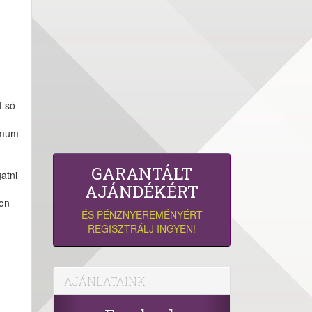
t só
nimum
GARANTÁLT
atni
AJÁNDÉKÉRT
kon
ÉS PÉNZNYEREMÉNYÉRT
REGISZTRÁLJ INGYEN!
AJÁNLATAINK