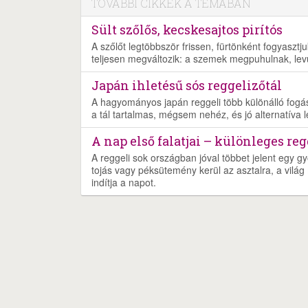
TOVÁBBI CIKKEK A TÉMÁBAN
Sült szőlős, kecskesajtos pirítós
A szőlőt legtöbbször frissen, fürtönként fogyaszt
teljesen megváltozik: a szemek megpuhulnak, lev
Japán ihletésű sós reggelizőtál
A hagyományos japán reggeli több különálló fogásb
a tál tartalmas, mégsem nehéz, és jó alternatíva 
A nap első falatjai – különleges re
A reggeli sok országban jóval többet jelent egy gy
tojás vagy péksütemény kerül az asztalra, a világ 
indítja a napot.