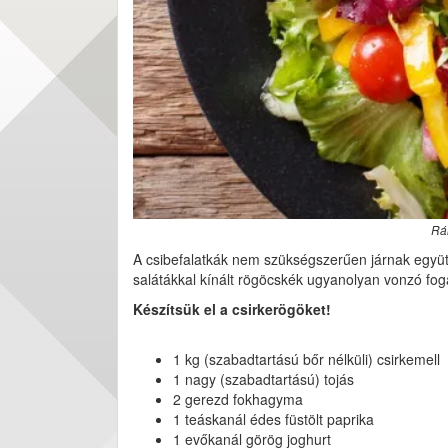
Rán
A csibefalatkák nem szükségszerűen járnak együt
salátákkal kínált rögöcskék ugyanolyan vonzó fo
Készítsük el a csirkerögöket!
1 kg (szabadtartású bőr nélküli) csirkemell
1 nagy (szabadtartású) tojás
2 gerezd fokhagyma
1 teáskanál édes füstölt paprika
1 evőkanál görög joghurt