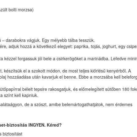
zült bolti morzsa)
ú – darabokra vágjuk. Egy mélyebb tálba tesszük.
e, adjuk hozzá a következő elegyet: paprika, tojás, joghurt, egy csipe
szta kézzel forgassuk jól bele a csirkerögöket a marinádba. Lefedve mi
 készítsük el a szokott módon, de most teljes kiőrlésű kenyérből. A
 olaj hozzáadása után kavarjuk el benne. Ebbe a morzsába kell beleforg
tőpapírral bélelt tepsire rakosgatjuk, és előmelegített sütőben 180 fo
 színt kell kapniuk.
gy salátaágyon, de a szószt, amibe belemártogathatjátok, nem érdemes
set-biztosítás INGYEN. Kéred?
biztosítást