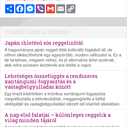
Megosztás
Facebook
Messenger
Viber
Gmail
Email
Copy
Link
TOVÁBBI CIKKEK A TÉMÁBAN
Japán ihletésű sós reggelizőtál
A hagyományos japán reggeli több különálló fogásból áll, de
otthon elkészíthetünk egy egyszerűbb, modern változatot is. Ez a
tál tartalmas, mégsem nehéz, és jó alternatíva lehet azoknak,
akik néha szívesen kezdenék sós étellel a napot.
Lehetséges összefüggés a rendszeres
xantángumi-fogyasztás és a
vastagbélgyulladás között
Egy brazil kísérletben a krónikus xantángumi-fogyasztás
megváltoztatta a bélmikrobiótát, meggyengítette a bélfal
védőgátját és vastagbélgyulladást idézett elő kísérleti állatokban.
A nap első falatjai – különleges reggelik a
világ minden tájáról
A reggeli sok országban jóval többet jelent egy gyors kávénál és