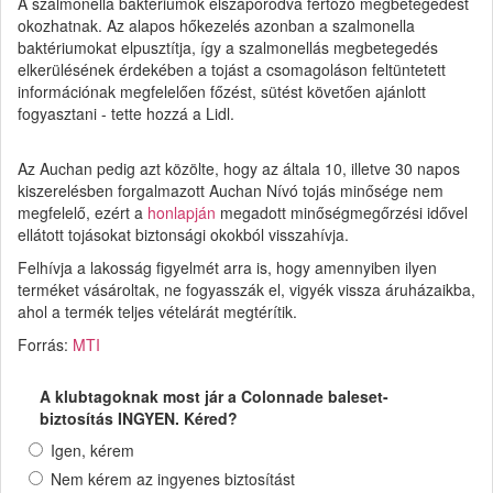
A szalmonella baktériumok elszaporodva fertőző megbetegedést
okozhatnak. Az alapos hőkezelés azonban a szalmonella
baktériumokat elpusztítja, így a szalmonellás megbetegedés
elkerülésének érdekében a tojást a csomagoláson feltüntetett
információnak megfelelően főzést, sütést követően ajánlott
fogyasztani - tette hozzá a Lidl.
Az Auchan pedig azt közölte, hogy az általa 10, illetve 30 napos
kiszerelésben forgalmazott Auchan Nívó tojás minősége nem
megfelelő, ezért a
honlapján
megadott minőségmegőrzési idővel
ellátott tojásokat biztonsági okokból visszahívja.
Felhívja a lakosság figyelmét arra is, hogy amennyiben ilyen
terméket vásároltak, ne fogyasszák el, vigyék vissza áruházaikba,
ahol a termék teljes vételárát megtérítik.
Forrás:
MTI
A klubtagoknak most jár a Colonnade baleset-
biztosítás INGYEN. Kéred?
Igen, kérem
Nem kérem az ingyenes biztosítást