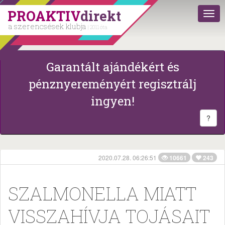
PROAKTIV
direkt
a szerencsések klubja
| 2011 óta
Garantált ajándékért és
pénznyereményért regisztrálj
ingyen!
?
2020.07.28. 06:26:51
10661
243
SZALMONELLA MIATT
VISSZAHÍVJA TOJÁSAIT