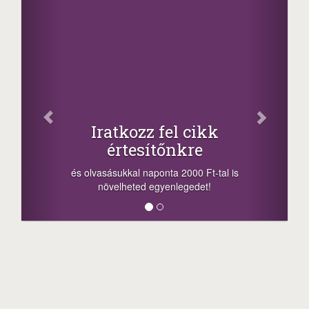
Oszd 
Iratkozz fel cikk
+1
értesítőnkre
-nyeremény nö
a sorsolás na
 olvasásukkal naponta 2000 Ft-tal is
megosztási leh
növelheted egyenlegedet!