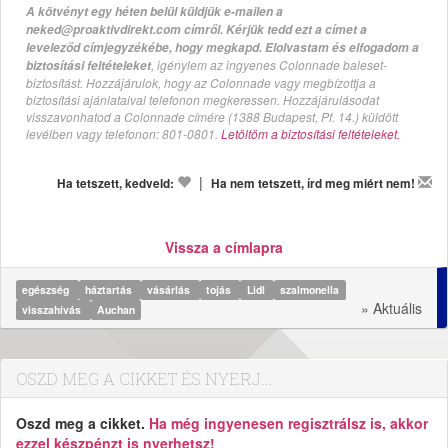
A kötvényt egy héten belül küldjük e-mailen a
neked@proaktivdirekt.com címről. Kérjük tedd ezt a címet a
leveleződ címjegyzékébe, hogy megkapd. Elolvastam és elfogadom a
, igénylem az ingyenes Colonnade baleset-
biztosítási feltételeket
biztosítást. Hozzájárulok, hogy az Colonnade vagy megbízottja a
biztosítási ajánlataival telefonon megkeressen. Hozzájárulásodat
visszavonhatod a Colonnade címére (1388 Budapest, Pf. 14.) küldött
levélben vagy telefonon: 801-0801.
Letöltöm a biztosítási feltételeket.
|
Ha tetszett, kedveld:
Ha nem tetszett, írd meg miért nem!
Vissza a címlapra
egészség
háztartás
vásárlás
tojás
Lidl
szalmonella
» Aktuális
visszahívás
Auchan
OSZD MEG A CIKKET ÉS NYERJ...
Oszd meg a cikket.
Ha még ingyenesen regisztrálsz is, akkor
ezzel készpénzt is nyerhetsz!