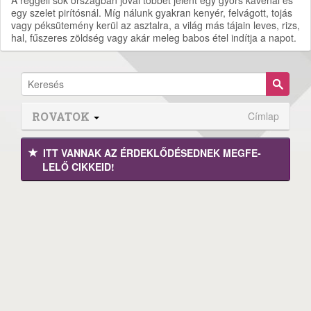
egy szelet pirítósnál. Míg nálunk gyakran kenyér, felvágott, tojás
vagy péksütemény kerül az asztalra, a világ más tájain leves, rizs,
hal, fűszeres zöldség vagy akár meleg babos étel indítja a napot.
ROVATOK
Címlap
ITT VANNAK AZ ÉRDEK­LŐDÉ­SEDNEK MEGFE­
LELŐ CIKKEID!