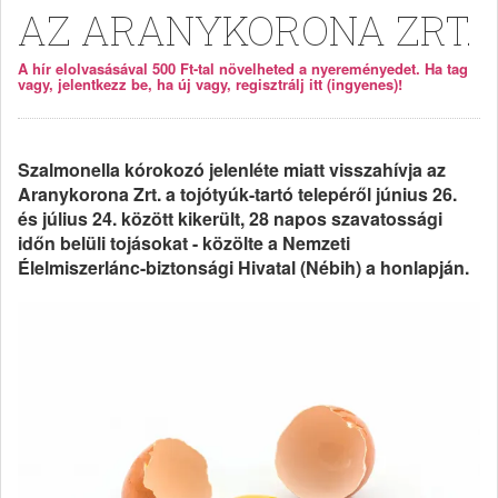
AZ ARANYKORONA ZRT.
A hír elolvasásával 500 Ft-tal növelheted a nyereményedet. Ha tag
vagy, jelentkezz be, ha új vagy, regisztrálj itt (ingyenes)!
Szalmonella kórokozó jelenléte miatt visszahívja az
Aranykorona Zrt. a tojótyúk-tartó telepéről június 26.
és július 24. között kikerült, 28 napos szavatossági
időn belüli tojásokat - közölte a Nemzeti
Élelmiszerlánc-biztonsági Hivatal (Nébih) a honlapján.