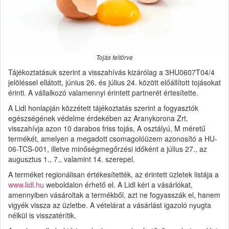
Tojás feltörve
Tájékoztatásuk szerint a visszahívás kizárólag a 3HU0607T04/4
jelöléssel ellátott, június 26. és július 24. között előállított tojásokat
érinti. A vállalkozó valamennyi érintett partnerét értesítette.
A Lidl honlapján közzétett tájékoztatás szerint a fogyasztók
egészségének védelme érdekében az Aranykorona Zrt.
visszahívja azon 10 darabos friss tojás, A osztályú, M méretű
termékét, amelyen a megadott csomagolóüzem azonosító a HU-
06-TCS-001, illetve minőségmegőrzési időként a július 27., az
augusztus 1., 7., valamint 14. szerepel.
A terméket regionálisan értékesítették, az érintett üzletek listája a
www.lidl.hu
weboldalon érhető el. A Lidl kéri a vásárlókat,
amennyiben vásároltak a termékből, azt ne fogyasszák el, hanem
vigyék vissza az üzletbe. A vételárat a vásárlást igazoló nyugta
nélkül is visszatérítik.