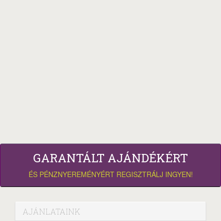
GARANTÁLT AJÁNDÉKÉRT
ÉS PÉNZNYEREMÉNYÉRT REGISZTRÁLJ INGYEN!
AJÁNLATAINK