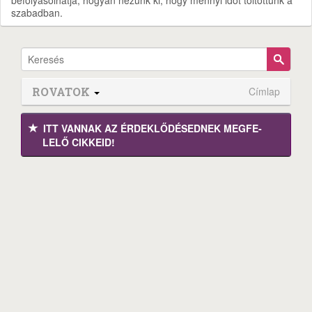
befolyásolhatja, hogyan nézünk ki, hogy mennyi időt töltöttünk a
szabadban.
ROVATOK
Címlap
ITT VANNAK AZ ÉRDEK­LŐDÉ­SEDNEK MEGFE­
LELŐ CIKKEID!