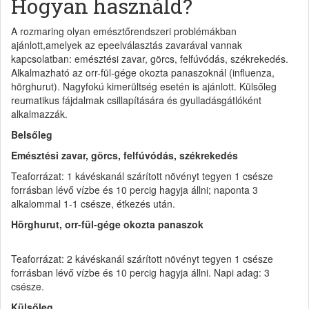
Hogyan használd?
A rozmaring olyan emésztőrendszeri problémákban
ajánlott,amelyek az epeelválasztás zavarával vannak
kapcsolatban: emésztési zavar, görcs, felfúvódás, székrekedés.
Alkalmazható az orr-fül-gége okozta panaszoknál (influenza,
hörghurut). Nagyfokú kimerültség esetén is ajánlott. Külsőleg
reumatikus fájdalmak csillapítására és gyulladásgátlóként
alkalmazzák.
Belsőleg
Emésztési zavar, görcs, felfúvódás, székrekedés
Teaforrázat: 1 kávéskanál szárított növényt tegyen 1 csésze
forrásban lévő vízbe és 10 percig hagyja állni; naponta 3
alkalommal 1-1 csésze, étkezés után.
Hörghurut, orr-fül-gége okozta panaszok
Teaforrázat: 2 kávéskanál szárított növényt tegyen 1 csésze
forrásban lévő vízbe és 10 percig hagyja állni. Napi adag: 3
csésze.
Külsőleg