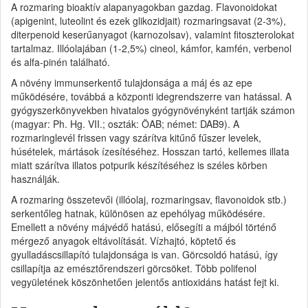
A rozmaring bioaktív alapanyagokban gazdag. Flavonoidokat
(apigenint, luteolint és ezek glikozidjait) rozmaringsavat (2-3%),
diterpenoid keserűanyagot (karnozolsav), valamint fitoszterolokat
tartalmaz. Illóolajában (1-2,5%) cineol, kámfor, kamfén, verbenol
és alfa-pinén található.
A növény immunserkentő tulajdonsága a máj és az epe
működésére, továbbá a központi idegrendszerre van hatással. A
gyógyszerkönyvekben hivatalos gyógynövényként tartják számon
(magyar: Ph. Hg. VII.; oszták: ÖAB; német: DAB9). A
rozmaringlevél frissen vagy szárítva kitűnő fűszer levelek,
húsételek, mártások ízesítéséhez. Hosszan tartó, kellemes illata
miatt szárítva illatos potpurik készítéséhez is széles körben
használják.
A rozmaring összetevői (illóolaj, rozmaringsav, flavonoidok stb.)
serkentőleg hatnak, különösen az epehólyag működésére.
Emellett a növény májvédő hatású, elősegíti a májból történő
mérgező anyagok eltávolítását. Vízhajtó, köptető és
gyulladáscsillapító tulajdonsága is van. Görcsoldó hatású, így
csillapítja az emésztőrendszeri görcsöket. Több polifenol
vegyületének köszönhetően jelentős antioxidáns hatást fejt ki.