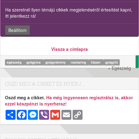
Ha szeretnél ilyen témájú cikkek megjelenéséről értesítést kapni,
itt jelentkezz rá!
Beállítom
Vissza a címlapra
egészség
gyógytea
gyógynövény
rozmaring
fűszer
gyógyfű
» Egészség
OSZD MEG A CIKKET ÉS NYERJ...
Oszd meg a cikket.
Ha még ingyenesen regisztrálsz is, akkor
ezzel készpénzt is nyerhetsz!
Megosztás
Facebook
Messenger
Viber
Gmail
Email
Copy
Link