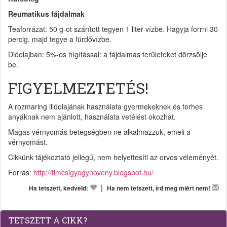
Reumatikus fájdalmak
Teaforrázat: 50 g-ot szárított tegyen 1 liter vízbe. Hagyja forrni 30
percig, majd tegye a fürdővízbe.
Dióolajban: 5%-os hígítással: a fájdalmas területeket dörzsölje
be.
FIGYELMEZTETÉS!
A rozmaring illóolajának használata gyermekeknek és terhes
anyáknak nem ajánlott, használata vetélést okozhat.
Magas vérnyomás betegségben ne alkalmazzuk, emeli a
vérnyomást.
Cikkünk tájékoztató jellegű, nem helyettesíti az orvos véleményét.
Forrás:
http://timcsigyogynoveny.blogspot.hu/
|
Ha tetszett, kedveld:
Ha nem tetszett, írd meg miért nem!
TETSZETT A CIKK?