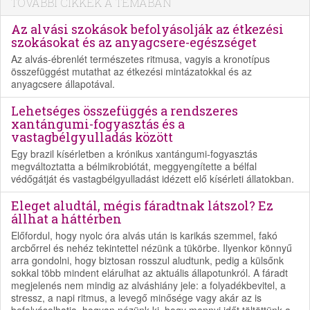
TOVÁBBI CIKKEK A TÉMÁBAN
Az alvási szokások befolyásolják az étkezési
szokásokat és az anyagcsere-egészséget
Az alvás-ébrenlét természetes ritmusa, vagyis a kronotípus
összefüggést mutathat az étkezési mintázatokkal és az
anyagcsere állapotával.
Lehetséges összefüggés a rendszeres
xantángumi-fogyasztás és a
vastagbélgyulladás között
Egy brazil kísérletben a krónikus xantángumi-fogyasztás
megváltoztatta a bélmikrobiótát, meggyengítette a bélfal
védőgátját és vastagbélgyulladást idézett elő kísérleti állatokban.
Eleget aludtál, mégis fáradtnak látszol? Ez
állhat a háttérben
Előfordul, hogy nyolc óra alvás után is karikás szemmel, fakó
arcbőrrel és nehéz tekintettel nézünk a tükörbe. Ilyenkor könnyű
arra gondolni, hogy biztosan rosszul aludtunk, pedig a külsőnk
sokkal több mindent elárulhat az aktuális állapotunkról. A fáradt
megjelenés nem mindig az alváshiány jele: a folyadékbevitel, a
stressz, a napi ritmus, a levegő minősége vagy akár az is