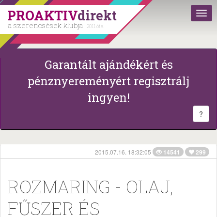
PROAKTIV
direkt
a szerencsések klubja
| 2011 óta
Garantált ajándékért és
pénznyereményért regisztrálj
ingyen!
?
2015.07.16. 18:32:05
14541
299
ROZMARING - OLAJ,
FŰSZER ÉS