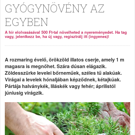
GYÓGYNÖVÉNY AZ
EGYBEN
A hír elolvasásával 500 Ft-tal növelheted a nyereményedet. Ha tag
vagy, jelentkezz be, ha új vagy, regisztrálj itt (ingyenes)!
A rozmaring évelő, örökzöld illatos cserje, amely 1 m
magasra is megnőhet. Szára dúsan elágazik.
Zöldesszürke levelei bőrneműek, széles tű alakúak.
Virágai a levelek hónaljában képződnek, kétajkúak.
Pártája halványkék, liláskék vagy fehér; áprilistól
júniusig virágzik.