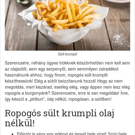
Sült krumpli
Szerencsére, néhány ügyes trükknek köszönhetően nem kell sem
az olajsütőt, sem egy serpenyőt, sem semmilyen zsiradékot
használnunk ahhoz, hogy finom, ropogós sült krumplit
készíthessünk! Elég a sütőt beizzítanunk hozzá! Hogy az nem
megoldás, mert kiszárad, esetleg elég, vagy éppen nem lesz elég
ropogós a burgonyánk? Szerencsére, erre is van megoldás! Íme,
így készül a „piriburi”, olaj nélkül, ropogósan, a sütőben!
Ropogós sült krumpli olaj
nélkül!
Először is végy egy edényt és tegyél bele vizet! Szórj bele