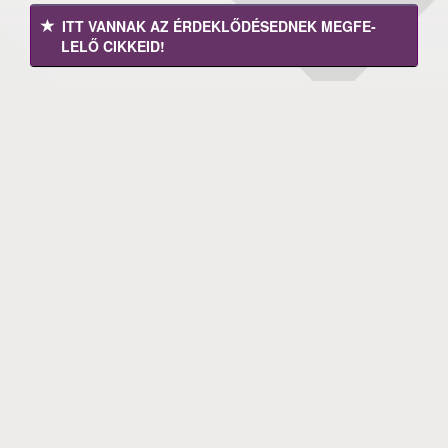
ITT VANNAK AZ ÉRDEK­LŐDÉ­SEDNEK MEGFE­
LELŐ CIKKEID!