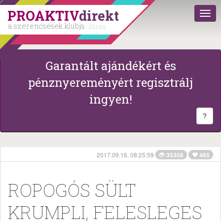
PROAKTIV
direkt
a szerencsések klubja
| 2011 óta
Garantált ajándékért és
pénznyereményért regisztrálj
ingyen!
?
2017.09.16. 08:25:59
35308
465
ROPOGÓS SÜLT
KRUMPLI, FELESLEGES