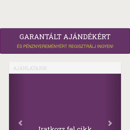
GARANTÁLT AJÁNDÉKÉRT
ÉS PÉNZNYEREMÉNYÉRT REGISZTRÁLJ INGYEN!
AJÁNLATAINK
Iratkozz fel cikk