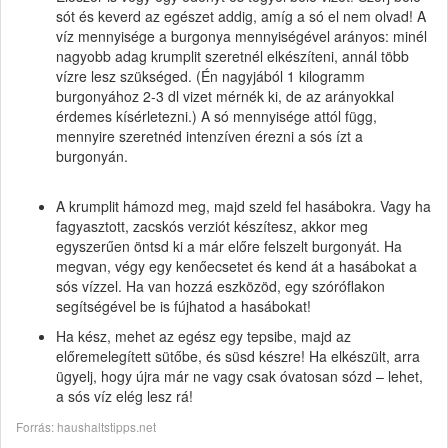
sót és keverd az egészet addig, amíg a só el nem olvad! A
víz mennyisége a burgonya mennyiségével arányos: minél
nagyobb adag krumplit szeretnél elkészíteni, annál több
vízre lesz szükséged. (Én nagyjából 1 kilogramm
burgonyához 2-3 dl vizet mérnék ki, de az arányokkal
érdemes kísérletezni.) A só mennyisége attól függ,
mennyire szeretnéd intenzíven érezni a sós ízt a
burgonyán.
A krumplit hámozd meg, majd szeld fel hasábokra. Vagy ha
fagyasztott, zacskós verziót készítesz, akkor meg
egyszerűen öntsd ki a már előre felszelt burgonyát. Ha
megvan, végy egy kenőecsetet és kend át a hasábokat a
sós vízzel. Ha van hozzá eszközöd, egy szóróflakon
segítségével be is fújhatod a hasábokat!
Ha kész, mehet az egész egy tepsibe, majd az
előremelegített sütőbe, és süsd készre! Ha elkészült, arra
ügyelj, hogy újra már ne vagy csak óvatosan sózd – lehet,
a sós víz elég lesz rá!
Forrás: haushaltstipps.net