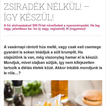
ZSIRADÉK NÉLKÜL! –
ÍGY KÉSZÜL!
A hír elolvasásával 500 Ft-tal növelheted a nyereményedet. Ha tag
vagy, jelentkezz be, ha új vagy, regisztrálj itt (ingyenes)!
A vasárnapi rántott hús mellé, vagy csak esti csemege
gyanánt is sokan imádjuk a sült krumplit. Ha
olajsütőnk is van, még viszonylag hamar el is készül.
Mondjuk, mivel olajban sütjük, így nem kifejezetten
tartozik a diétás ételek közé. Akkor inkább mondjunk is
le róla…?