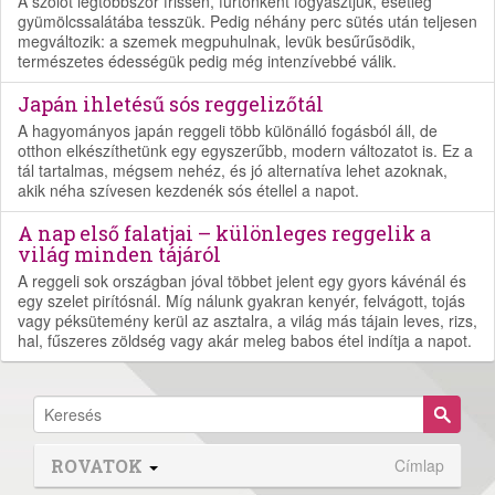
A szőlőt legtöbbször frissen, fürtönként fogyasztjuk, esetleg
gyümölcssalátába tesszük. Pedig néhány perc sütés után teljesen
megváltozik: a szemek megpuhulnak, levük besűrűsödik,
természetes édességük pedig még intenzívebbé válik.
Japán ihletésű sós reggelizőtál
A hagyományos japán reggeli több különálló fogásból áll, de
otthon elkészíthetünk egy egyszerűbb, modern változatot is. Ez a
tál tartalmas, mégsem nehéz, és jó alternatíva lehet azoknak,
akik néha szívesen kezdenék sós étellel a napot.
A nap első falatjai – különleges reggelik a
világ minden tájáról
A reggeli sok országban jóval többet jelent egy gyors kávénál és
egy szelet pirítósnál. Míg nálunk gyakran kenyér, felvágott, tojás
vagy péksütemény kerül az asztalra, a világ más tájain leves, rizs,
hal, fűszeres zöldség vagy akár meleg babos étel indítja a napot.
ROVATOK
Címlap