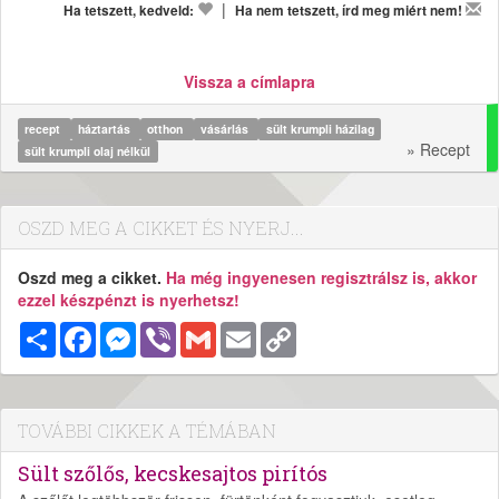
|
Ha tetszett, kedveld:
Ha nem tetszett, írd meg miért nem!
Vissza a címlapra
recept
háztartás
otthon
vásárlás
sült krumpli házilag
» Recept
sült krumpli olaj nélkül
OSZD MEG A CIKKET ÉS NYERJ...
Oszd meg a cikket.
Ha még ingyenesen regisztrálsz is, akkor
ezzel készpénzt is nyerhetsz!
Megosztás
Facebook
Messenger
Viber
Gmail
Email
Copy
Link
TOVÁBBI CIKKEK A TÉMÁBAN
Sült szőlős, kecskesajtos pirítós