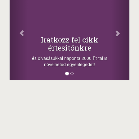
Osz
Iratkozz fel cikk
értesítőnkre
-nyeremény
a sorsolás 
és olvasásukkal naponta 2000 Ft-tal is
megosztási 
növelheted egyenlegedet!