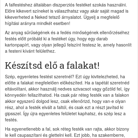
A falfestéshez általában diszperziós festéket szokás használni.
Előre kikevert színeket is választhatsz vagy akár saját magad is
kikeverheted a Neked tetsző árnyalatot. Ügyelj a megfelelő
hígítási arányra mindkét esetben!
Az anyag sűrűségének és a fedés minőségének ellenőrzéséhez
festés előtt próbáld ki a festéket úgy, hogy egy darab
kartonpapírt, vagy olyan jellegű felszínt festesz le, amely hasonlít
a festeni kívánt felülethez.
Készítsd elő a falakat!
Szép, egyenletes festést szeretnél? Ezt úgy kivitelezheted, ha
előtte a falakat megfelelően előkészíted. Ha a tapétát szeretnéd
eltávolítani, akkor használj nedves szivacsot vagy gőzöld fel, így
könnyedén fellazíthatod. Ha csak pár réteg festék van a falakon
akkor egyszerű dolgod lesz, csak ellenőrizd, hogy van-e olyan
rész, ahol a festék elvált a faltól, és csak ezt a részt javítsd ki
gipsszel. Így újra egyenletes felületet kaphatsz, és szép lesz a
festés.
Ha egyenetlenebb a fal, sok réteg festék van rajta, akkor bizony
le kell csupaszítani és glettelni kell. Ezt jobb, ha szakemberre,