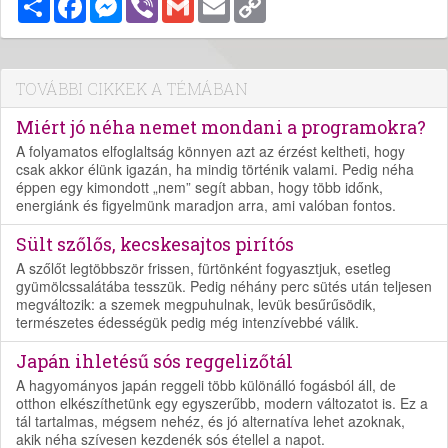
Link
TOVÁBBI CIKKEK A TÉMÁBAN
Miért jó néha nemet mondani a programokra?
A folyamatos elfoglaltság könnyen azt az érzést keltheti, hogy
csak akkor élünk igazán, ha mindig történik valami. Pedig néha
éppen egy kimondott „nem” segít abban, hogy több időnk,
energiánk és figyelmünk maradjon arra, ami valóban fontos.
Sült szőlős, kecskesajtos pirítós
A szőlőt legtöbbször frissen, fürtönként fogyasztjuk, esetleg
gyümölcssalátába tesszük. Pedig néhány perc sütés után teljesen
megváltozik: a szemek megpuhulnak, levük besűrűsödik,
természetes édességük pedig még intenzívebbé válik.
Japán ihletésű sós reggelizőtál
A hagyományos japán reggeli több különálló fogásból áll, de
otthon elkészíthetünk egy egyszerűbb, modern változatot is. Ez a
tál tartalmas, mégsem nehéz, és jó alternatíva lehet azoknak,
akik néha szívesen kezdenék sós étellel a napot.