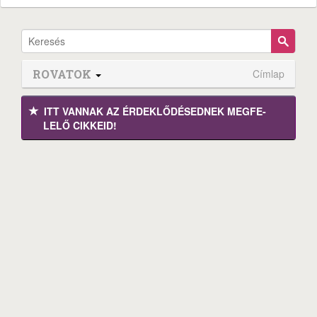
ROVATOK
Címlap
ITT VANNAK AZ ÉRDEK­LŐDÉ­SEDNEK MEGFE­
LELŐ CIKKEID!