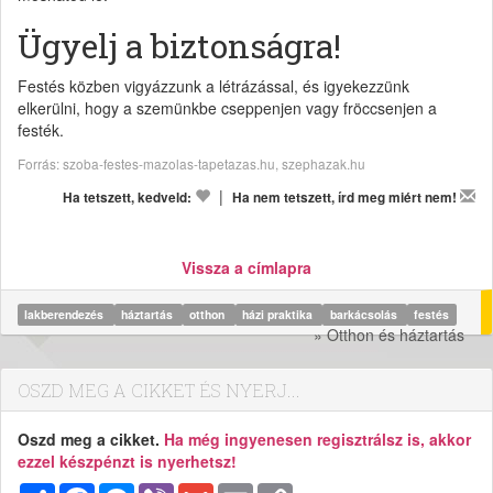
Ügyelj a biztonságra!
Festés közben vigyázzunk a létrázással, és igyekezzünk
elkerülni, hogy a szemünkbe cseppenjen vagy fröccsenjen a
festék.
Forrás: szoba-festes-mazolas-tapetazas.hu, szephazak.hu
|
Ha tetszett, kedveld:
Ha nem tetszett, írd meg miért nem!
Vissza a címlapra
lakberendezés
háztartás
otthon
házi praktika
barkácsolás
festés
» Otthon és háztartás
OSZD MEG A CIKKET ÉS NYERJ...
Oszd meg a cikket.
Ha még ingyenesen regisztrálsz is, akkor
ezzel készpénzt is nyerhetsz!
Megosztás
Facebook
Messenger
Viber
Gmail
Email
Copy