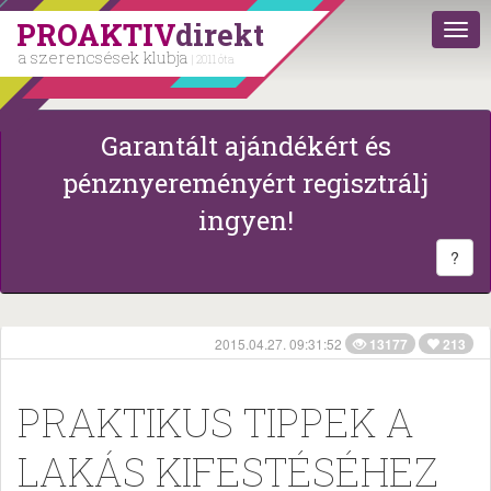
PROAKTIV
direkt
a szerencsések klubja
| 2011 óta
Garantált ajándékért és
pénznyereményért regisztrálj
ingyen!
?
2015.04.27. 09:31:52
13177
213
PRAKTIKUS TIPPEK A
LAKÁS KIFESTÉSÉHEZ