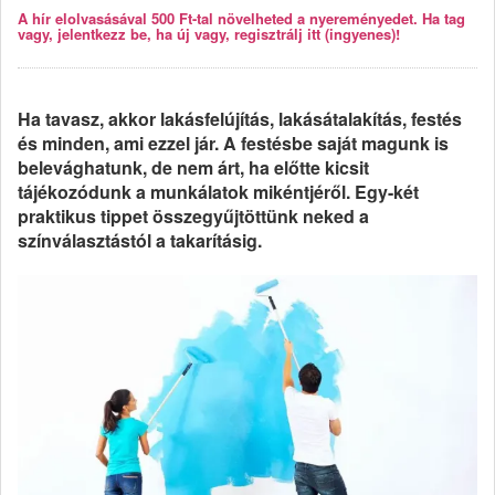
A hír elolvasásával 500 Ft-tal növelheted a nyereményedet. Ha tag
vagy, jelentkezz be, ha új vagy, regisztrálj itt (ingyenes)!
Ha tavasz, akkor lakásfelújítás, lakásátalakítás, festés
és minden, ami ezzel jár. A festésbe saját magunk is
belevághatunk, de nem árt, ha előtte kicsit
tájékozódunk a munkálatok mikéntjéről. Egy-két
praktikus tippet összegyűjtöttünk neked a
színválasztástól a takarításig.