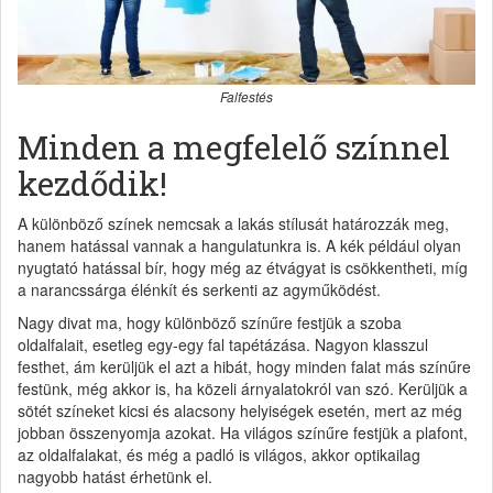
Falfestés
Minden a megfelelő színnel
kezdődik!
A különböző színek nemcsak a lakás stílusát határozzák meg,
hanem hatással vannak a hangulatunkra is. A kék például olyan
nyugtató hatással bír, hogy még az étvágyat is csökkentheti, míg
a narancssárga élénkít és serkenti az agyműködést.
Nagy divat ma, hogy különböző színűre festjük a szoba
oldalfalait, esetleg egy-egy fal tapétázása. Nagyon klasszul
festhet, ám kerüljük el azt a hibát, hogy minden falat más színűre
festünk, még akkor is, ha közeli árnyalatokról van szó. Kerüljük a
sötét színeket kicsi és alacsony helyiségek esetén, mert az még
jobban összenyomja azokat. Ha világos színűre festjük a plafont,
az oldalfalakat, és még a padló is világos, akkor optikailag
nagyobb hatást érhetünk el.