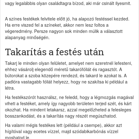
vagy legalábbis olyan családtagra bízod, aki már csinált ilyesmit.
A színes festékek felvitele előtt jó, ha alapozó festéssel kezded.
Ha erre viszed fel a színeket, akkor nem lesz foltos a
végeredmény. Persze nagyon sok minden múlik a választott
alapanyag minőségén.
Takarítás a festés után
Takarj le minden olyan felületet, amelyet nem szeretnél lefesteni,
ehhez vásárolj elegendő méretű takarófóliát és ragasztót. A
bútorokat a szoba közepére rendezd, és takard le azokat is. A
padlóra vastagabb fóliát helyezz, hogy ne szakítsa ki például a
létra.
Ha festékszórót használsz, ne feledd, hogy a légmozgás magával
viheti a festéket, amely így nagyobb területen terjed szét, és kárt
okozhat. Ha mindent letakarsz, azzal megelőzheted a felesleges
bosszankodást, és a takarítás nagy részét megúszhatod.
Ha valami mégis festékes lett (például a csempe), akkor azt
hígítóval vagy ecetes vízzel, majd szódabikarbónás vízzel
moshatod le.