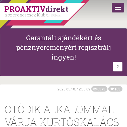
PROAKTIV
direkt
a szerencsések klubja
| 2011 óta
Garantált ajándékért és
pénznyereményért regisztrálj
ingyen!
?
2025.05.10. 12:35:09
6373
163
ÖTÖDIK ALKALOMMAL
VÁRJA KÜRTŐSKALÁCS