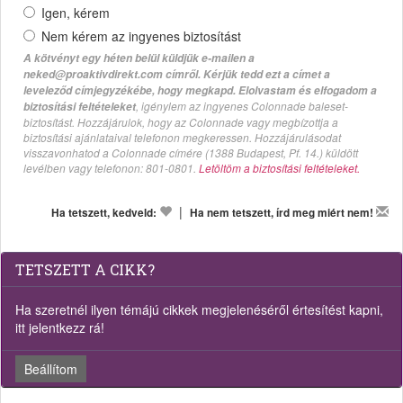
Igen, kérem
Nem kérem az ingyenes biztosítást
A kötvényt egy héten belül küldjük e-mailen a
neked@proaktivdirekt.com címről. Kérjük tedd ezt a címet a
leveleződ címjegyzékébe, hogy megkapd. Elolvastam és elfogadom a
, igénylem az ingyenes Colonnade baleset-
biztosítási feltételeket
biztosítást. Hozzájárulok, hogy az Colonnade vagy megbízottja a
biztosítási ajánlataival telefonon megkeressen. Hozzájárulásodat
visszavonhatod a Colonnade címére (1388 Budapest, Pf. 14.) küldött
levélben vagy telefonon: 801-0801.
Letöltöm a biztosítási feltételeket.
|
Ha tetszett, kedveld:
Ha nem tetszett, írd meg miért nem!
TETSZETT A CIKK?
Ha szeretnél ilyen témájú cikkek megjelenéséről értesítést kapni,
itt jelentkezz rá!
Beállítom