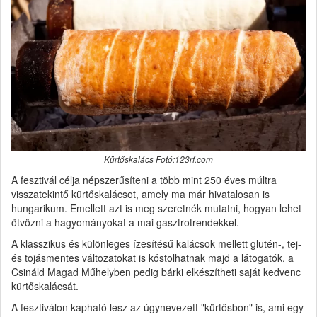
Kürtőskalács Fotó:123rf.com
A fesztivál célja népszerűsíteni a több mint 250 éves múltra
visszatekintő kürtőskalácsot, amely ma már hivatalosan is
hungarikum. Emellett azt is meg szeretnék mutatni, hogyan lehet
ötvözni a hagyományokat a mai gasztrotrendekkel.
A klasszikus és különleges ízesítésű kalácsok mellett glutén-, tej-
és tojásmentes változatokat is kóstolhatnak majd a látogatók, a
Csináld Magad Műhelyben pedig bárki elkészítheti saját kedvenc
kürtőskalácsát.
A fesztiválon kapható lesz az úgynevezett "kürtősbon" is, ami egy