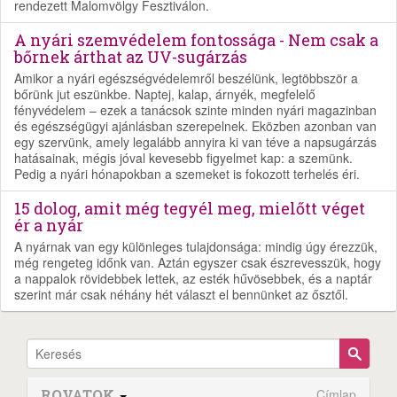
rendezett Malomvölgy Fesztiválon.
A nyári szemvédelem fontossága - Nem csak a
bőrnek árthat az UV-sugárzás
Amikor a nyári egészségvédelemről beszélünk, legtöbbször a
bőrünk jut eszünkbe. Naptej, kalap, árnyék, megfelelő
fényvédelem – ezek a tanácsok szinte minden nyári magazinban
és egészségügyi ajánlásban szerepelnek. Eközben azonban van
egy szervünk, amely legalább annyira ki van téve a napsugárzás
hatásainak, mégis jóval kevesebb figyelmet kap: a szemünk.
Pedig a nyári hónapokban a szemeket is fokozott terhelés éri.
15 dolog, amit még tegyél meg, mielőtt véget
ér a nyár
A nyárnak van egy különleges tulajdonsága: mindig úgy érezzük,
még rengeteg időnk van. Aztán egyszer csak észrevesszük, hogy
a nappalok rövidebbek lettek, az esték hűvösebbek, és a naptár
szerint már csak néhány hét választ el bennünket az ősztől.
ROVATOK
Címlap