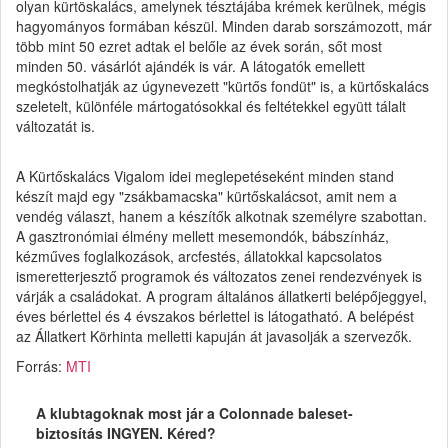
olyan kürtöskalács, amelynek tésztájába krémek kerülnek, mégis
hagyományos formában készül. Minden darab sorszámozott, már
több mint 50 ezret adtak el belőle az évek során, sőt most
minden 50. vásárlót ajándék is vár. A látogatók emellett
megkóstolhatják az úgynevezett "kürtős fondüt" is, a kürtőskalács
szeletelt, különféle mártogatósokkal és feltétekkel együtt tálalt
változatát is.
A Kürtőskalács Vigalom idei meglepetéseként minden stand
készít majd egy "zsákbamacska" kürtőskalácsot, amit nem a
vendég választ, hanem a készítők alkotnak személyre szabottan.
A gasztronómiai élmény mellett mesemondók, bábszínház,
kézműves foglalkozások, arcfestés, állatokkal kapcsolatos
ismeretterjesztő programok és változatos zenei rendezvények is
várják a családokat. A program általános állatkerti belépőjeggyel,
éves bérlettel és 4 évszakos bérlettel is látogatható. A belépést
az Állatkert Körhinta melletti kapuján át javasolják a szervezők.
Forrás:
MTI
A klubtagoknak most jár a Colonnade baleset-
biztosítás INGYEN. Kéred?