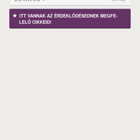
ITT VANNAK AZ ÉRDEK­LŐDÉ­SEDNEK MEGFE­
LELŐ CIKKEID!