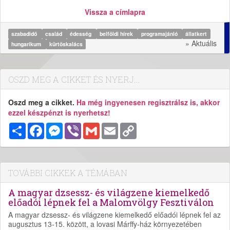
Vissza a címlapra
szabadidő
család
édesség
belföldi hírek
programajánló
állatkert
» Aktuális
hungarikum
kürtöskalács
OSZD MEG A CIKKET ÉS NYERJ...
Oszd meg a cikket.
Ha még ingyenesen regisztrálsz is, akkor
ezzel készpénzt is nyerhetsz!
Megosztás
Facebook
Messenger
Viber
Gmail
Email
Copy
Link
TOVÁBBI CIKKEK A TÉMÁBAN
A magyar dzsessz- és világzene kiemelkedő
előadói lépnek fel a Malomvölgy Fesztiválon
A magyar dzsessz- és világzene kiemelkedő előadói lépnek fel az
augusztus 13-15. között, a lovasi Márffy-ház környezetében