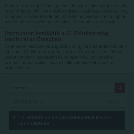
A nyárnak van egy különleges tulajdonsága: mindig úgy érezzük,
még rengeteg időnk van. Aztán egyszer csak észrevesszük, hogy
a nappalok rövidebbek lettek, az esték hűvösebbek, és a naptár
szerint már csak néhány hét választ el bennünket az ősztől.
Szombaton kezdődik a 25. Hétrétország
fesztivál az Őrségben
Szombaton kezdődik és augusztus 23-ig várja az érdeklődőket a
jubileumi, 25. Hétrétország fesztivál az Őrségben, ahol többek
között templomi, szabadtéri és pajtaszínházi koncertekkel,
színházi produkciókkal, valamint filmvetítésekkel várják az
érdeklődőket.
ROVATOK
Címlap
ITT VANNAK AZ ÉRDEK­LŐDÉ­SEDNEK MEGFE­
LELŐ CIKKEID!