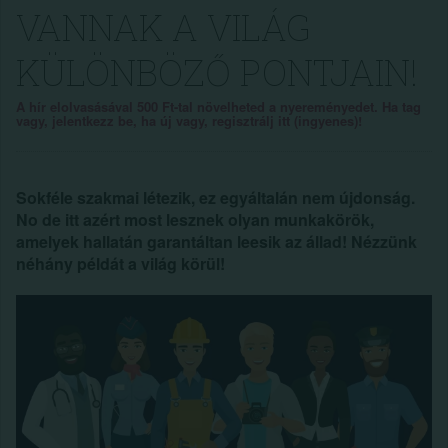
VANNAK A VILÁG
KÜLÖNBÖZŐ PONTJAIN!
A hír elolvasásával 500 Ft-tal növelheted a nyereményedet. Ha tag
vagy, jelentkezz be, ha új vagy, regisztrálj itt (ingyenes)!
Sokféle szakmai létezik, ez egyáltalán nem újdonság.
No de itt azért most lesznek olyan munkakörök,
amelyek hallatán garantáltan leesik az állad! Nézzünk
néhány példát a világ körül!