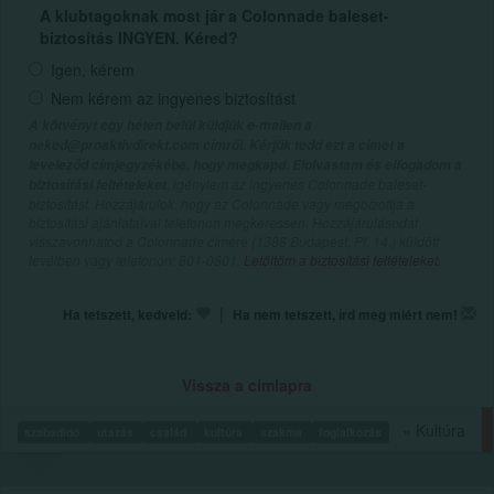
A klubtagoknak most jár a Colonnade baleset-
biztosítás INGYEN. Kéred?
Igen, kérem
Nem kérem az ingyenes biztosítást
A kötvényt egy héten belül küldjük e-mailen a
neked@proaktivdirekt.com címről. Kérjük tedd ezt a címet a
leveleződ címjegyzékébe, hogy megkapd. Elolvastam és elfogadom a
, igénylem az ingyenes Colonnade baleset-
biztosítási feltételeket
biztosítást. Hozzájárulok, hogy az Colonnade vagy megbízottja a
biztosítási ajánlataival telefonon megkeressen. Hozzájárulásodat
visszavonhatod a Colonnade címére (1388 Budapest, Pf. 14.) küldött
levélben vagy telefonon: 801-0801.
Letöltöm a biztosítási feltételeket.
|
Ha tetszett, kedveld:
Ha nem tetszett, írd meg miért nem!
Vissza a címlapra
» Kultúra
szabadidő
utazás
család
kultúra
szakma
foglalkozás