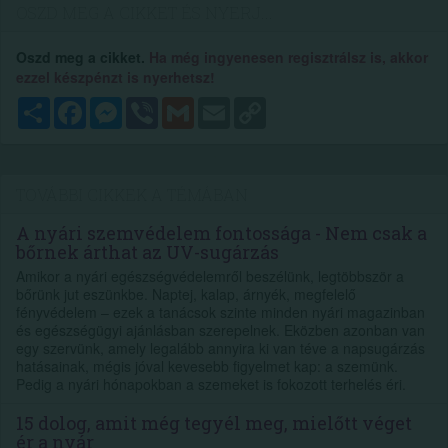
OSZD MEG A CIKKET ÉS NYERJ...
Oszd meg a cikket.
Ha még ingyenesen regisztrálsz is, akkor
ezzel készpénzt is nyerhetsz!
Megosztás
Facebook
Messenger
Viber
Gmail
Email
Copy
Link
TOVÁBBI CIKKEK A TÉMÁBAN
A nyári szemvédelem fontossága - Nem csak a
bőrnek árthat az UV-sugárzás
Amikor a nyári egészségvédelemről beszélünk, legtöbbször a
bőrünk jut eszünkbe. Naptej, kalap, árnyék, megfelelő
fényvédelem – ezek a tanácsok szinte minden nyári magazinban
és egészségügyi ajánlásban szerepelnek. Eközben azonban van
egy szervünk, amely legalább annyira ki van téve a napsugárzás
hatásainak, mégis jóval kevesebb figyelmet kap: a szemünk.
Pedig a nyári hónapokban a szemeket is fokozott terhelés éri.
15 dolog, amit még tegyél meg, mielőtt véget
ér a nyár