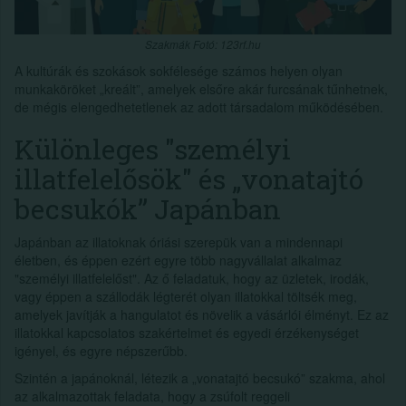
Szakmák Fotó: 123rf.hu
A kultúrák és szokások sokfélesége számos helyen olyan
munkaköröket „kreált”, amelyek elsőre akár furcsának tűnhetnek,
de mégis elengedhetetlenek az adott társadalom működésében.
Különleges "személyi
illatfelelősök" és „vonatajtó
becsukók” Japánban
Japánban az illatoknak óriási szerepük van a mindennapi
életben, és éppen ezért egyre több nagyvállalat alkalmaz
"személyi illatfelelőst". Az ő feladatuk, hogy az üzletek, irodák,
vagy éppen a szállodák légterét olyan illatokkal töltsék meg,
amelyek javítják a hangulatot és növelik a vásárlói élményt. Ez az
illatokkal kapcsolatos szakértelmet és egyedi érzékenységet
igényel, és egyre népszerűbb.
Szintén a japánoknál, létezik a „vonatajtó becsukó” szakma, ahol
az alkalmazottak feladata, hogy a zsúfolt reggeli