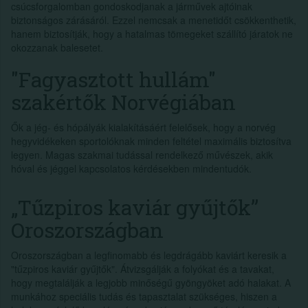
csúcsforgalomban gondoskodjanak a járművek ajtóinak
biztonságos zárásáról. Ezzel nemcsak a menetidőt csökkenthetik,
hanem biztosítják, hogy a hatalmas tömegeket szállító járatok ne
okozzanak balesetet.
"Fagyasztott hullám"
szakértők Norvégiában
Ők a jég- és hópályák kialakításáért felelősek, hogy a norvég
hegyvidékeken sportolóknak minden feltétel maximális biztosítva
legyen. Magas szakmai tudással rendelkező művészek, akik
hóval és jéggel kapcsolatos kérdésekben mindentudók.
„Tűzpiros kaviár gyűjtők”
Oroszországban
Oroszországban a legfinomabb és legdrágább kaviárt keresik a
"tűzpiros kaviár gyűjtők". Átvizsgálják a folyókat és a tavakat,
hogy megtalálják a legjobb minőségű gyöngyöket adó halakat. A
munkához speciális tudás és tapasztalat szükséges, hiszen a