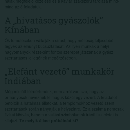
halak megfelelő kezelése és a kaviár szakszerű tárolása mind-
mind az ő feladatuk.
A „hivatásos gyászolók”
Kínában
Ők temetéseken vállalják a sírást, hogy méltóságteljesebbé
tegyék az elhunyt búcsúztatását. Az ilyen munkák a helyi
hagyományok részeként fontos szerepet játszanak a gyász
szertartásos jellegének megőrzésében.
„Elefánt vezető” munkakör
Indiában
Még mielőtt félreértenénk, nem arról van szó, hogy az
ormányosok neveznek ki maguk közül egy vezért. A feladatot
betöltők a hatalmas állatokat, a templomokhoz vezető szent
szertartások során irányítják a helyszínre. Ez a szakma nemcsak
fizikai kihívás, hanem a vallási szimbólumok iránti tiszteletet is
kifejezi.
Te melyik állást próbálnád ki?