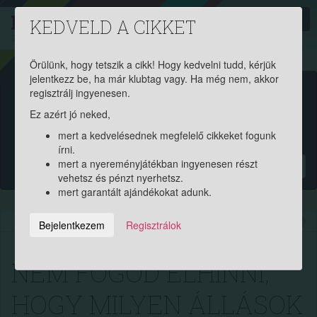
PROAKTIV
direkt
KEDVELD A CIKKET
a szerencsések klubja
| 2011 óta
Örülünk, hogy tetszik a cikk! Hogy kedvelni tudd, kérjük
jelentkezz be, ha már klubtag vagy. Ha még nem, akkor
Garantált ajándékért és
regisztrálj ingyenesen.
Ez azért jó neked,
pénznyereményért regisztrálj
mert a kedvelésednek megfelelő cikkeket fogunk
ingyen!
írni.
mert a nyereményjátékban ingyenesen részt
?
vehetsz és pénzt nyerhetsz.
mert garantált ajándékokat adunk.
2025.02.28. 15:40:01
6459
187
Bejelentkezem
Regisztrálok
NEM FOGOD ELHINNI,
HOGY MILYEN ÁLLÁSOK