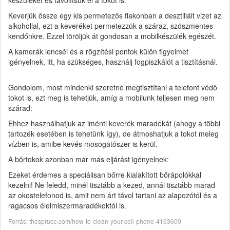
Keverjük össze egy kis permetezős flakonban a desztillált vizet az
alkohollal, ezt a keveréket permetezzük a száraz, szöszmentes
kendőnkre. Ezzel töröljük át gondosan a mobilkészülék egészét.
A kamerák lencséi és a rögzítési pontok külön figyelmet
igényelnek, itt, ha szükséges, használj fogpiszkálót a tisztításnál.
Gondolom, most mindenki szeretné megtisztítani a telefont védő
tokot is, ezt meg is tehetjük, amíg a mobilunk teljesen meg nem
szárad:
Ehhez használhatjuk az iménti keverék maradékát (ahogy a többi
tartozék esetében is tehetünk így), de átmoshatjuk a tokot meleg
vízben is, amibe kevés mosogatószer is kerül.
A bőrtokok azonban már más eljárást igényelnek:
Ezeket érdemes a speciálisan bőrre kialakított bőrápolókkal
kezelni! Ne feledd, minél tisztább a kezed, annál tisztább marad
az okostelefonod is, amit nem árt távol tartani az alapozótól és a
ragacsos élelmiszermaradékoktól is.
Forrás: thespruce.com/how-to-clean-your-cell-phone-4163609