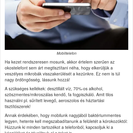
Mobiltelefon
Ha kezet rendszeresen mosunk, akkor értelem szerűen az
okostelefont sem árt megtisztítani néha, hogy elkerüljük a
veszélyes mikrobák visszakerülését a kezünkre. Ez nem is túl
nagy ördöngösség, lássunk hozzá!
A szükséges kellékek: desztillált víz, 70%-os alkohol,
szöszmentes/mikroszálas kendő, fa fogpiszkáló. Amit tilos
használni pl. sűrített levegő, aeroszolos és háztartási
tisztítószerek!
Annak érdekében, hogy mobilunk nagyjából baktériummentes
legyen, hetente kell megszabadítanunk a felületét a kórokozóktól:
Húzzunk ki minden tartozékot a telefonból, kapcsoljuk ki a
készüléket és távolítsuk el a tokot is.