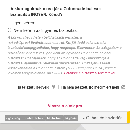
A klubtagoknak most jár a Colonnade baleset-
biztosítás INGYEN. Kéred?
Igen, kérem
Nem kérem az ingyenes biztosítást
A kötvényt egy héten belül küldjük e-mailen a
neked@proaktivdirekt.com címről. Kérjük tedd ezt a címet a
leveleződ címjegyzékébe, hogy megkapd. Elolvastam és elfogadom a
, igénylem az ingyenes Colonnade baleset-
biztosítási feltételeket
biztosítást. Hozzájárulok, hogy az Colonnade vagy megbízottja a
biztosítási ajánlataival telefonon megkeressen. Hozzájárulásodat
visszavonhatod a Colonnade címére (1388 Budapest, Pf. 14.) küldött
levélben vagy telefonon: 801-0801.
Letöltöm a biztosítási feltételeket.
|
Ha tetszett, kedveld:
Ha nem tetszett, írd meg miért nem!
Vissza a címlapra
» Otthon és háztartás
egészség
mobiltelefon
háztartás
higiénia