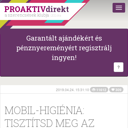
PROAKTIV
direkt
a szerencsések klubja
| 2011 óta
Garantált ajándékért és
pénznyereményért regisztrálj
ingyen!
?
2019.04.24. 15:31:10
11612
309
MOBIL-HIGIÉNIA:
TISZTÍTSD MEG AZ