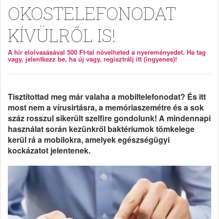
OKOSTELEFONODAT
KÍVÜLRŐL IS!
A hír elolvasásával 500 Ft-tal növelheted a nyereményedet. Ha tag
vagy, jelentkezz be, ha új vagy, regisztrálj itt (ingyenes)!
Tisztítottad meg már valaha a mobiltelefonodat? És itt
most nem a vírusirtásra, a memóriaszemétre és a sok
száz rosszul sikerült szelfire gondolunk! A mindennapi
használat során kezünkről baktériumok tömkelege
kerül rá a mobilokra, amelyek egészségügyi
kockázatot jelentenek.