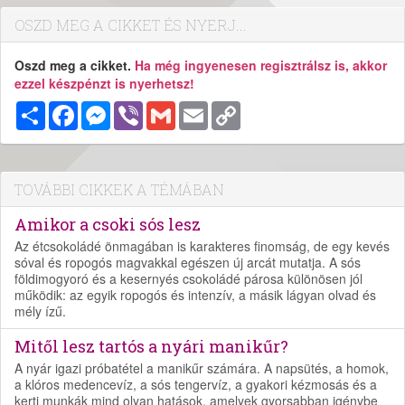
OSZD MEG A CIKKET ÉS NYERJ...
Oszd meg a cikket.
Ha még ingyenesen regisztrálsz is, akkor
ezzel készpénzt is nyerhetsz!
Megosztás
Facebook
Messenger
Viber
Gmail
Email
Copy
Link
TOVÁBBI CIKKEK A TÉMÁBAN
Amikor a csoki sós lesz
Az étcsokoládé önmagában is karakteres finomság, de egy kevés
sóval és ropogós magvakkal egészen új arcát mutatja. A sós
földimogyoró és a kesernyés csokoládé párosa különösen jól
működik: az egyik ropogós és intenzív, a másik lágyan olvad és
mély ízű.
Mitől lesz tartós a nyári manikűr?
A nyár igazi próbatétel a manikűr számára. A napsütés, a homok,
a klóros medencevíz, a sós tengervíz, a gyakori kézmosás és a
kerti munkák mind olyan hatások, amelyek gyorsabban igénybe