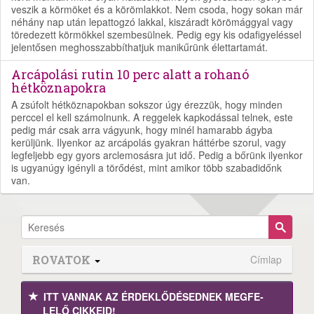
veszik a körmöket és a körömlakkot. Nem csoda, hogy sokan már
néhány nap után lepattogzó lakkal, kiszáradt körömággyal vagy
töredezett körmökkel szembesülnek. Pedig egy kis odafigyeléssel
jelentősen meghosszabbíthatjuk manikűrünk élettartamát.
Arcápolási rutin 10 perc alatt a rohanó
hétköznapokra
A zsúfolt hétköznapokban sokszor úgy érezzük, hogy minden
perccel el kell számolnunk. A reggelek kapkodással telnek, este
pedig már csak arra vágyunk, hogy minél hamarabb ágyba
kerüljünk. Ilyenkor az arcápolás gyakran háttérbe szorul, vagy
legfeljebb egy gyors arclemosásra jut idő. Pedig a bőrünk ilyenkor
is ugyanúgy igényli a törődést, mint amikor több szabadidőnk
van.
ROVATOK
Címlap
ITT VANNAK AZ ÉRDEK­LŐDÉ­SEDNEK MEGFE­
LELŐ CIKKEID!