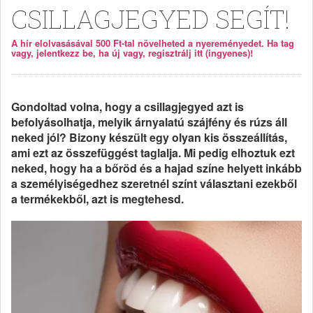
CSILLAGJEGYED SEGÍT!
A hír elolvasásával 500 Ft-tal növelheted a nyereményedet. Ha tag
vagy, jelentkezz be, ha új vagy, regisztrálj itt (ingyenes)!
Gondoltad volna, hogy a csillagjegyed azt is
befolyásolhatja, melyik árnyalatú szájfény és rúzs áll
neked jól? Bizony készült egy olyan kis összeállítás,
ami ezt az összefüggést taglalja. Mi pedig elhoztuk ezt
neked, hogy ha a bőröd és a hajad színe helyett inkább
a személyiségedhez szeretnél színt választani ezekből
a termékekből, azt is megtehesd.