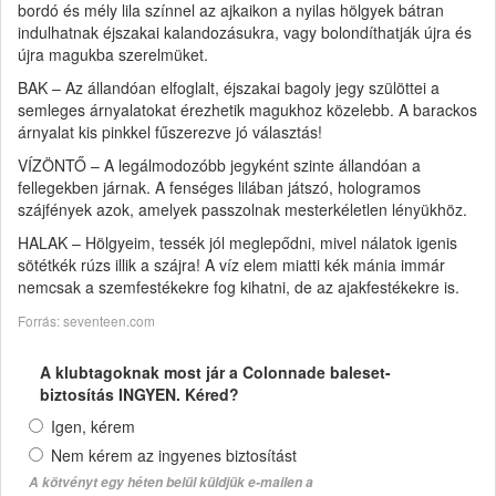
bordó és mély lila színnel az ajkaikon a nyilas hölgyek bátran
indulhatnak éjszakai kalandozásukra, vagy bolondíthatják újra és
újra magukba szerelmüket.
BAK – Az állandóan elfoglalt, éjszakai bagoly jegy szülöttei a
semleges árnyalatokat érezhetik magukhoz közelebb. A barackos
árnyalat kis pinkkel fűszerezve jó választás!
VÍZÖNTŐ – A legálmodozóbb jegyként szinte állandóan a
fellegekben járnak. A fenséges lilában játszó, hologramos
szájfények azok, amelyek passzolnak mesterkéletlen lényükhöz.
HALAK – Hölgyeim, tessék jól meglepődni, mivel nálatok igenis
sötétkék rúzs illik a szájra! A víz elem miatti kék mánia immár
nemcsak a szemfestékekre fog kihatni, de az ajakfestékekre is.
Forrás: seventeen.com
A klubtagoknak most jár a Colonnade baleset-
biztosítás INGYEN. Kéred?
Igen, kérem
Nem kérem az ingyenes biztosítást
A kötvényt egy héten belül küldjük e-mailen a