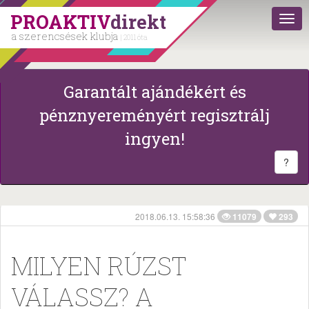
PROAKTIV
direkt
a szerencsések klubja
| 2011 óta
Garantált ajándékért és
pénznyereményért regisztrálj
ingyen!
?
2018.06.13. 15:58:36
11079
293
MILYEN RÚZST
VÁLASSZ? A