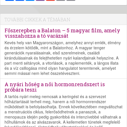
TOVÁBBI CIKKEK A TÉMÁBAN
Főszerepben a Balaton – 5 magyar film, amely
visszahozza a tó varázsát
Kevés hely van Magyarországon, amelyhez annyi emlék, élmény
és érzelem kötődik, mint a Balatonhoz. A magyar tenger
generációk nyaralásainak, első szerelmeinek, családi
kirándulásainak és felejthetetlen nyári kalandjainak helyszíne. A
part menti sétányok, a vitorlások, a naplementék, a lángos illata
és a víz csillogása mind olyan hangulatot teremtenek, amelyet
semmi mással nem lehet összetéveszteni.
A nyári hőség a női hormonrendszert is
próbára teszi
A tartós nyári meleg nemcsak a keringést és a szervezet
hőháztartását terheli meg, hanem a női hormonrendszer
működését is befolyásolhatja. Ennek következtében megváltozhat
a menstruációs ciklus, felerősödhetnek a panaszok, a
menopauza idején pedig gyakoribbá és intenzívebbé válhatnak a
hőhullámok és az alvászavarok. A kellemetlen tünetek megfelelő
folyadékpótlással, életmódbeli változtatásokkal és kellő