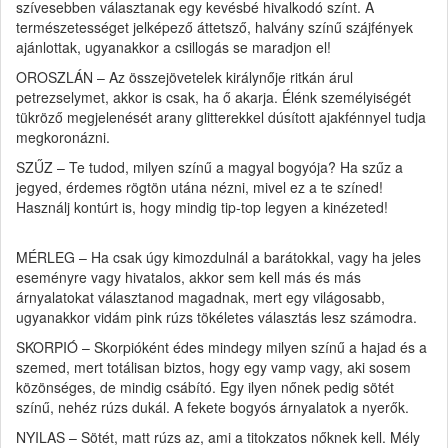
szívesebben választanak egy kevésbé hivalkodó színt. A
természetességet jelképező áttetsző, halvány színű szájfények
ajánlottak, ugyanakkor a csillogás se maradjon el!
OROSZLÁN – Az összejövetelek királynője ritkán árul
petrezselymet, akkor is csak, ha ő akarja. Élénk személyiségét
tükröző megjelenését arany glitterekkel dúsított ajakfénnyel tudja
megkoronázni.
SZŰZ – Te tudod, milyen színű a magyal bogyója? Ha szűz a
jegyed, érdemes rögtön utána nézni, mivel ez a te színed!
Használj kontúrt is, hogy mindig tip-top legyen a kinézeted!
MÉRLEG – Ha csak úgy kimozdulnál a barátokkal, vagy ha jeles
eseményre vagy hivatalos, akkor sem kell más és más
árnyalatokat választanod magadnak, mert egy világosabb,
ugyanakkor vidám pink rúzs tökéletes választás lesz számodra.
SKORPIÓ – Skorpióként édes mindegy milyen színű a hajad és a
szemed, mert totálisan biztos, hogy egy vamp vagy, aki sosem
közönséges, de mindig csábító. Egy ilyen nőnek pedig sötét
színű, nehéz rúzs dukál. A fekete bogyós árnyalatok a nyerők.
NYILAS – Sötét, matt rúzs az, ami a titokzatos nőknek kell. Mély