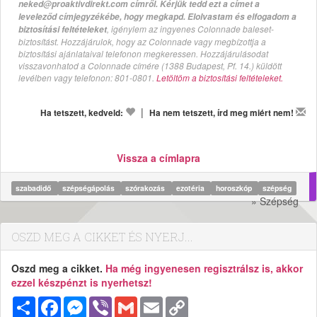
neked@proaktivdirekt.com címről. Kérjük tedd ezt a címet a
leveleződ címjegyzékébe, hogy megkapd. Elolvastam és elfogadom a
, igénylem az ingyenes Colonnade baleset-
biztosítási feltételeket
biztosítást. Hozzájárulok, hogy az Colonnade vagy megbízottja a
biztosítási ajánlataival telefonon megkeressen. Hozzájárulásodat
visszavonhatod a Colonnade címére (1388 Budapest, Pf. 14.) küldött
levélben vagy telefonon: 801-0801.
Letöltöm a biztosítási feltételeket.
|
Ha tetszett, kedveld:
Ha nem tetszett, írd meg miért nem!
Vissza a címlapra
szabadidő
szépségápolás
szórakozás
ezotéria
horoszkóp
szépség
» Szépség
OSZD MEG A CIKKET ÉS NYERJ...
Oszd meg a cikket.
Ha még ingyenesen regisztrálsz is, akkor
ezzel készpénzt is nyerhetsz!
Megosztás
Facebook
Messenger
Viber
Gmail
Email
Copy
Link