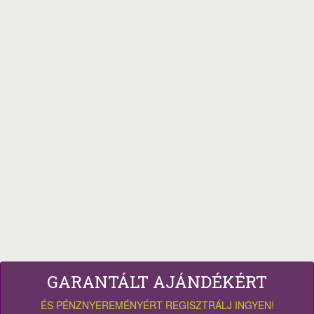
GARANTÁLT AJÁNDÉKÉRT
ÉS PÉNZNYEREMÉNYÉRT REGISZTRÁLJ INGYEN!