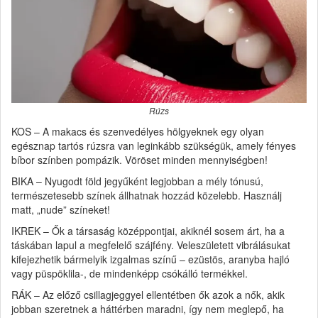
Rúzs
KOS – A makacs és szenvedélyes hölgyeknek egy olyan
egésznap tartós rúzsra van leginkább szükségük, amely fényes
bíbor színben pompázik. Vöröset minden mennyiségben!
BIKA – Nyugodt föld jegyűként legjobban a mély tónusú,
természetesebb színek állhatnak hozzád közelebb. Használj
matt, „nude” színeket!
IKREK – Ők a társaság középpontjai, akiknél sosem árt, ha a
táskában lapul a megfelelő szájfény. Veleszületett vibrálásukat
kifejezhetik bármelyik izgalmas színű – ezüstös, aranyba hajló
vagy püspöklila-, de mindenképp csókálló termékkel.
RÁK – Az előző csillagjeggyel ellentétben ők azok a nők, akik
jobban szeretnek a háttérben maradni, így nem meglepő, ha