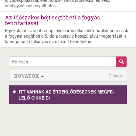
odafigyeléssel enyhíthetők.
Az időszakos böjt segítheti a fogyás
fenntartását
Egy kutatás szerint a napi nyolcórás étkezési időablak nem csak
a fogyást segítheti elő, de a testsúly hosszú távú megtartását is
támogathatja túlsúlyos és elhízott felnőtteknél.
ROVATOK
Címlap
ITT VANNAK AZ ÉRDEK­LŐDÉ­SEDNEK MEGFE­
LELŐ CIKKEID!