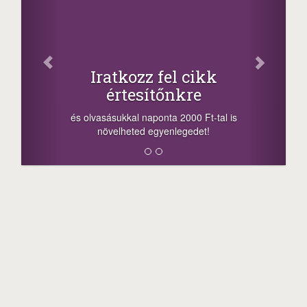
Facebook
Oszd meg cikkeinket
+1.000.000 Ft...
-nyeremény növelés jár a szerencsésnek
a sorsolás napján! A cikkek alján találsz
is
megosztási lehetőséget. Lájkolj is minket!