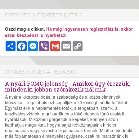
OSZD MEG A CIKKET ÉS NYERJ...
Oszd meg a cikket.
Ha még ingyenesen regisztrálsz is, akkor
ezzel készpénzt is nyerhetsz!
Megosztás
Facebook
Messenger
Viber
Gmail
Email
Copy
Link
TOVÁBBI CIKKEK A TÉMÁBAN
A nyári FOMO jelenség - Amikor úgy érezzük,
mindenki jobban szórakozik nálunk
A nyár a kikapcsolódás, a szabadság és a közös élmények
időszaka – legalábbis ezt sugallják a közösségi média felületei.
Egymást érik a naplementés fotók, a tengerparti szelfik, a
fesztiválos videók, a grillpartik és a tökéletesnek tűnő családi
nyaralások. Miközben görgetjük a képeket, könnyen azon
kaphatjuk magunkat, hogy a saját hétköznapjaink hirtelen
unalmasnak vagy kevésbé izgalmasnak tűnnek. Mintha mindenki
más folyamatosan élményeket gyűjtene, csak mi maradnánk ki