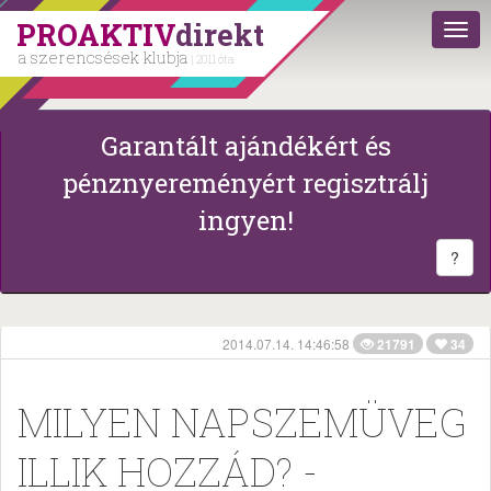
PROAKTIV
direkt
a szerencsések klubja
| 2011 óta
Garantált ajándékért és
pénznyereményért regisztrálj
ingyen!
?
2014.07.14. 14:46:58
21791
34
MILYEN NAPSZEMÜVEG
ILLIK HOZZÁD? -