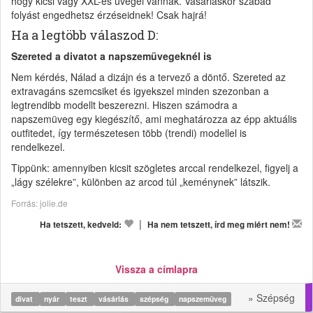
hogy kicsi vagy XXL-es üvegei vannak. Vásárláskor szabad
folyást engedhetsz érzéseidnek! Csak hajrá!
Ha a legtöbb válaszod D:
Szereted a divatot a napszemüvegeknél is
Nem kérdés, Nálad a dizájn és a tervező a döntő. Szereted az
extravagáns szemcsiket és igyekszel minden szezonban a
legtrendibb modellt beszerezni. Hiszen számodra a
napszemüveg egy kiegészítő, ami meghatározza az épp aktuális
outfitedet, így természetesen több (trendi) modellel is
rendelkezel.
Tippünk: amennyiben kicsit szögletes arccal rendelkezel, figyelj a
„lágy szélekre”, különben az arcod túl „keménynek” látszik.
Forrás: jolie.de
|
Ha tetszett, kedveld:
Ha nem tetszett, írd meg miért nem!
Vissza a címlapra
» Szépség
divat
nyár
teszt
vásárlás
szépség
napszemüveg