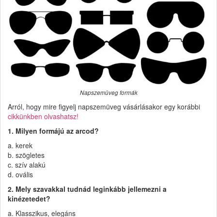
Napszemüveg formák
Arról, hogy mire figyelj napszemüveg vásárlásakor egy korábbi
cikkünkben olvashatsz!
1. Milyen formájú az arcod?
a. kerek
b. szögletes
c. szív alakú
d. ovális
2. Mely szavakkal tudnád leginkább jellemezni a
kinézetedet?
a. Klasszikus, elegáns