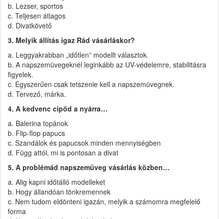
b. Lezser, sportos
c. Teljesen átlagos
d. Divatkövető
3. Melyik állítás igaz Rád vásárláskor?
a. Leggyakrabban „időtlen” modellt választok.
b. A napszemüvegeknél leginkább az UV-védelemre, stabilitásra
figyelek.
c. Egyszerűen csak tetszenie kell a napszemüvegnek.
d. Tervező, márka.
4. A kedvenc cipőd a nyárra…
a. Balerina topánok
b. Flip-flop papucs
c. Szandálok és papucsok minden mennyiségben
d. Függ attól, mi is pontosan a divat
5. A problémád napszemüveg vásárlás közben…
a. Alig kapni időtálló modelleket
b. Hogy állandóan tönkremennek
c. Nem tudom eldönteni igazán, melyik a számomra megfelelő
forma