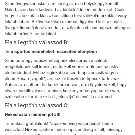
Szemüvegvásárláskor a minőség az első helyek egyikén áll
Nálad, azon kívül kedveled az időtálló/időtlen modelleket. Csak
hogy tisztázzuk: a klasszikus stílusú tervezőkkel/márkákkal vagy
inkább jóban. A következőkre azonban figyelned kell: az ovális
üvegek finomítják az arcodat, a szögletes stílusú napszemüvegek
inkább erősítik kontúrjaidat.
Ha a legtöbb válaszod B:
Te a sportos modelleket részesíted előnyben
Számodra egy napszemüvegnek elsősorban a célnak
megfelelőnek kell lennie, és fel kell vennie a ritmust az aktív
életmódoddal. Ehhez leginkább a sportnapszemcsik vagy a
dinamikusan „vágott”, archoz jól illeszkedő típusok tartoznak.
Abban az esetben, ha kerek arcod van, arra figyelned kell, hogy
olyan modellt válassz, aminek keskeny műanyag kerete van,
szélesebb szárral-ez kicsit „felosztja” és nyújtja az arcod.
Ha a legtöbb válaszod C:
Neked aztán minden jól áll!
Te mákos, gratulálunk! Napszemüveg vásárlásnál Tiéd a
választás! Neked szinte minden napszemüveg jól áll, mindegy,