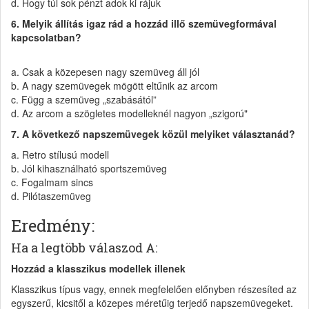
d. Hogy túl sok pénzt adok ki rájuk
6. Melyik állítás igaz rád a hozzád illő szemüvegformával
kapcsolatban?
a. Csak a közepesen nagy szemüveg áll jól
b. A nagy szemüvegek mögött eltűnik az arcom
c. Függ a szemüveg „szabásától”
d. Az arcom a szögletes modelleknél nagyon „szigorú"
7. A következő napszemüvegek közül melyiket választanád?
a. Retro stílusú modell
b. Jól kihasználható sportszemüveg
c. Fogalmam sincs
d. Pilótaszemüveg
Eredmény:
Ha a legtöbb válaszod A:
Hozzád a klasszikus modellek illenek
Klasszikus típus vagy, ennek megfelelően előnyben részesíted az
egyszerű, kicsitől a közepes méretűig terjedő napszemüvegeket.