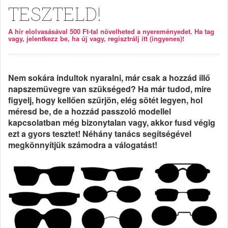
TESZTELD!
A hír elolvasásával 500 Ft-tal növelheted a nyereményedet. Ha tag
vagy, jelentkezz be, ha új vagy, regisztrálj itt (ingyenes)!
Nem sokára indultok nyaralni, már csak a hozzád illő
napszemüvegre van szükséged? Ha már tudod, mire
figyelj, hogy kellően szűrjön, elég sötét legyen, hol
méresd be, de a hozzád passzoló modellel
kapcsolatban még bizonytalan vagy, akkor fusd végig
ezt a gyors tesztet! Néhány tanács segítségével
megkönnyítjük számodra a válogatást!