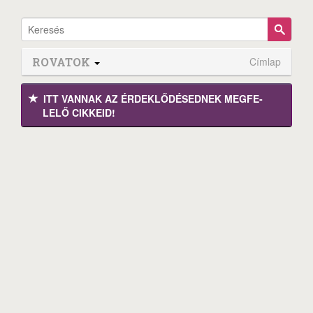
ROVATOK
Címlap
ITT VANNAK AZ ÉRDEK­LŐDÉ­SEDNEK MEGFE­
LELŐ CIKKEID!