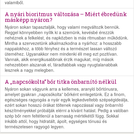
valamiből.
A nyári bioritmus változása – Miért ébredünk
másképp nyáron?
Nyáron sokan tapasztalják, hogy valami megváltozik bennük.
Reggel könnyebben nyílik ki a szemünk, kevésbé érezzük
nehéznek a felkelést, és napközben is más ritmusban működünk.
Mintha a szervezetünk alkalmazkodna a nyárhoz: a hosszabb
nappalokhoz, a több fényhez és a természet lassan változó
üteméhez. Ugyanakkor nem mindenki éli meg ezt pozitívan.
Vannak, akik energikusabbnak érzik magukat, míg mások
nehezebben alszanak el, fáradtabbak vagy nyugtalanabbak
lesznek a nagy melegben.
A „napcsókolta” bőr titka önbarnító nélkül
Nyáron sokan vágyunk arra a kellemes, aranyló bőrtónusra,
amelyet gyakran „napcsókolta” bőrként emlegetünk. Ez a finom,
egészséges ragyogás a nyár egyik legkedveltebb szépségideálja,
ezért sokan hosszú órákat töltenek napozással vagy önbarnító
készítményekkel próbálják elérni a kívánt hatást. Pedig a valóban
szép bőr nem feltétlenül a barnaság mértékétől függ. Sokkal
inkább attól, hogy hidratált, ápolt, egységes tónusú és
természetesen ragyogó legyen.