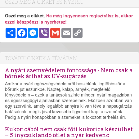
OSZD MEG A CIKKET ÉS NYERJ...
Oszd meg a cikket.
Ha még ingyenesen regisztrálsz is, akkor
ezzel készpénzt is nyerhetsz!
Megosztás
Facebook
Messenger
Viber
Gmail
Email
Copy
Link
TOVÁBBI CIKKEK A TÉMÁBAN
A nyári szemvédelem fontossága - Nem csak a
bőrnek árthat az UV-sugárzás
Amikor a nyári egészségvédelemről beszélünk, legtöbbször a
bőrünk jut eszünkbe. Naptej, kalap, árnyék, megfelelő
fényvédelem – ezek a tanácsok szinte minden nyári magazinban
és egészségügyi ajánlásban szerepelnek. Eközben azonban van
egy szervünk, amely legalább annyira ki van téve a napsugárzás
hatásainak, mégis jóval kevesebb figyelmet kap: a szemünk.
Pedig a nyári hónapokban a szemeket is fokozott terhelés éri.
Kukoricából nem csak főtt kukorica készülhet
– 5 ínycsiklandó ötlet a nyár kedvenc