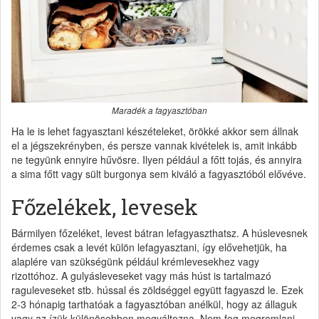
Maradék a fagyasztóban
Ha le is lehet fagyasztani készételeket, örökké akkor sem állnak
el a jégszekrényben, és persze vannak kivételek is, amit inkább
ne tegyünk ennyire hűvösre. Ilyen például a főtt tojás, és annyira
a sima főtt vagy sült burgonya sem kiváló a fagyasztóból elővéve.
Főzelékek, levesek
Bármilyen főzeléket, levest bátran lefagyaszthatsz. A húslevesnek
érdemes csak a levét külön lefagyasztani, így elővehetjük, ha
alaplére van szükségünk például krémlevesekhez vagy
rizottóhoz. A gulyásleveseket vagy más húst is tartalmazó
raguleveseket stb. hússal és zöldséggel együtt fagyaszd le. Ezek
2-3 hónapig tarthatóak a fagyasztóban anélkül, hogy az állaguk
vagy az ízük különösebben megváltozna. Nem fog megromlani