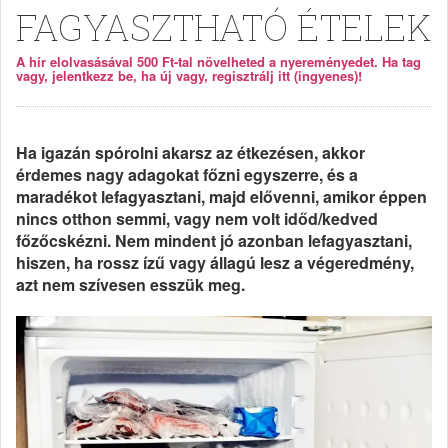
FAGYASZTHATÓ ÉTELEK
A hír elolvasásával 500 Ft-tal növelheted a nyereményedet. Ha tag
vagy, jelentkezz be, ha új vagy, regisztrálj itt (ingyenes)!
Ha igazán spórolni akarsz az étkezésen, akkor
érdemes nagy adagokat főzni egyszerre, és a
maradékot lefagyasztani, majd elővenni, amikor éppen
nincs otthon semmi, vagy nem volt időd/kedved
főzőcskézni. Nem mindent jó azonban lefagyasztani,
hiszen, ha rossz ízű vagy állagú lesz a végeredmény,
azt nem szívesen esszük meg.