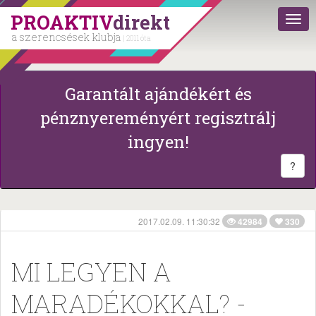
PROAKTIV
direkt
a szerencsések klubja
| 2011 óta
Garantált ajándékért és
pénznyereményért regisztrálj
ingyen!
?
2017.02.09. 11:30:32
42984
330
MI LEGYEN A
MARADÉKOKKAL? -