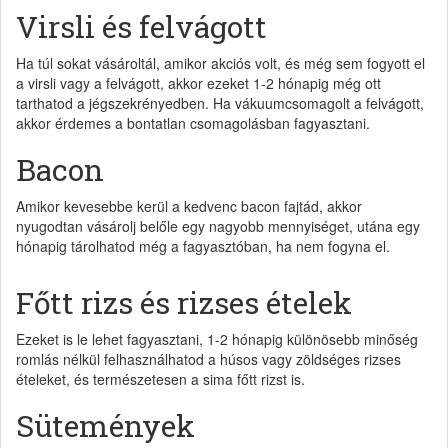
Virsli és felvágott
Ha túl sokat vásároltál, amikor akciós volt, és még sem fogyott el
a virsli vagy a felvágott, akkor ezeket 1-2 hónapig még ott
tarthatod a jégszekrényedben. Ha vákuumcsomagolt a felvágott,
akkor érdemes a bontatlan csomagolásban fagyasztani.
Bacon
Amikor kevesebbe kerül a kedvenc bacon fajtád, akkor
nyugodtan vásárolj belőle egy nagyobb mennyiséget, utána egy
hónapig tárolhatod még a fagyasztóban, ha nem fogyna el.
Főtt rizs és rizses ételek
Ezeket is le lehet fagyasztani, 1-2 hónapig különösebb minőség
romlás nélkül felhasználhatod a húsos vagy zöldséges rizses
ételeket, és természetesen a sima főtt rizst is.
Sütemények