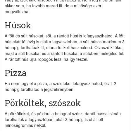
akkor sem, ha tovább marad itt, de a minősége azért
megváltozhat.
Húsok
A főtt és sült húsokat, sőt, a rántott húst is lefagyaszthatod. A főtt
hús akár fél évig is eláll a fagyasztóban, a sült húsok maximum 3
hónapig tarthatóak itt, utána fel kell használnod. Olvaszd ki őket,
majd a sült húsokat és a rántott húsokat a sütőben melegítsd fel.
A rántott hús újra ropogós lesz, ha így teszel.
Pizza
Ha nem fogy el a pizza, a szeleteket lefagyaszthatod, és 1-2
hónapig tárolhatod a jégszekrényben.
Pörköltek, szószok
A pörkölteket, és például a bolognai szószt darált hússal simán
tárolhatjuk a fagyasztóban, akár 3 hónapig is el áll ott
minőségromlás nélkül.