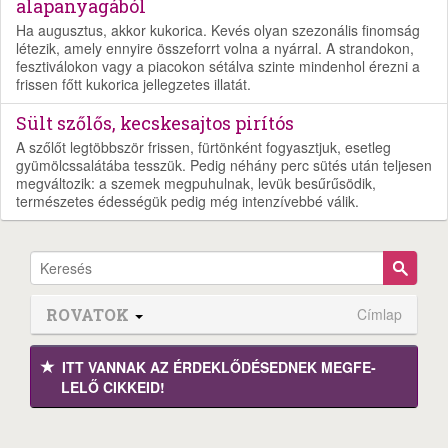
alapanyagából
Ha augusztus, akkor kukorica. Kevés olyan szezonális finomság
létezik, amely ennyire összeforrt volna a nyárral. A strandokon,
fesztiválokon vagy a piacokon sétálva szinte mindenhol érezni a
frissen főtt kukorica jellegzetes illatát.
Sült szőlős, kecskesajtos pirítós
A szőlőt legtöbbször frissen, fürtönként fogyasztjuk, esetleg
gyümölcssalátába tesszük. Pedig néhány perc sütés után teljesen
megváltozik: a szemek megpuhulnak, levük besűrűsödik,
természetes édességük pedig még intenzívebbé válik.
ROVATOK
Címlap
ITT VANNAK AZ ÉRDEK­LŐDÉ­SEDNEK MEGFE­
LELŐ CIKKEID!