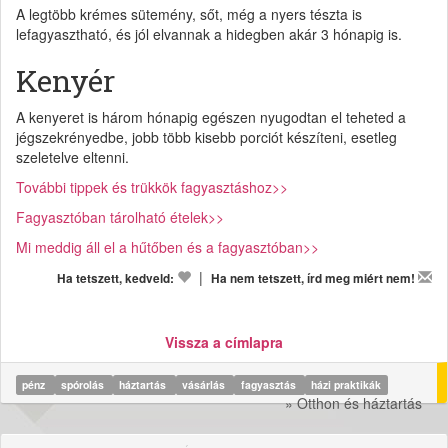
A legtöbb krémes sütemény, sőt, még a nyers tészta is
lefagyasztható, és jól elvannak a hidegben akár 3 hónapig is.
Kenyér
A kenyeret is három hónapig egészen nyugodtan el teheted a
jégszekrényedbe, jobb több kisebb porciót készíteni, esetleg
szeletelve eltenni.
További tippek és trükkök fagyasztáshoz>>
Fagyasztóban tárolható ételek>>
Mi meddig áll el a hűtőben és a fagyasztóban>>
|
Ha tetszett, kedveld:
Ha nem tetszett, írd meg miért nem!
Vissza a címlapra
pénz
spórolás
háztartás
vásárlás
fagyasztás
házi praktikák
» Otthon és háztartás