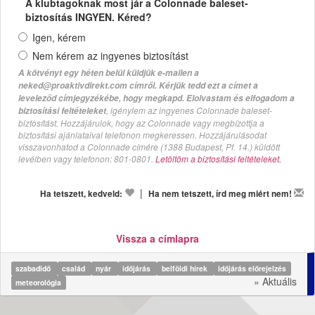
A klubtagoknak most jár a Colonnade baleset-
biztosítás INGYEN. Kéred?
Igen, kérem
Nem kérem az ingyenes biztosítást
A kötvényt egy héten belül küldjük e-mailen a
neked@proaktivdirekt.com címről. Kérjük tedd ezt a címet a
leveleződ címjegyzékébe, hogy megkapd. Elolvastam és elfogadom a
, igénylem az ingyenes Colonnade baleset-
biztosítási feltételeket
biztosítást. Hozzájárulok, hogy az Colonnade vagy megbízottja a
biztosítási ajánlataival telefonon megkeressen. Hozzájárulásodat
visszavonhatod a Colonnade címére (1388 Budapest, Pf. 14.) küldött
levélben vagy telefonon: 801-0801.
Letöltöm a biztosítási feltételeket.
|
Ha tetszett, kedveld:
Ha nem tetszett, írd meg miért nem!
Vissza a címlapra
szabadidő
család
nyár
időjárás
belföldi hírek
időjárás előrejelzés
» Aktuális
meteorológia