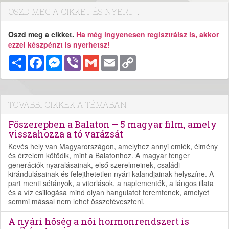
OSZD MEG A CIKKET ÉS NYERJ...
Oszd meg a cikket.
Ha még ingyenesen regisztrálsz is, akkor
ezzel készpénzt is nyerhetsz!
Megosztás
Facebook
Messenger
Viber
Gmail
Email
Copy
Link
TOVÁBBI CIKKEK A TÉMÁBAN
Főszerepben a Balaton – 5 magyar film, amely
visszahozza a tó varázsát
Kevés hely van Magyarországon, amelyhez annyi emlék, élmény
és érzelem kötődik, mint a Balatonhoz. A magyar tenger
generációk nyaralásainak, első szerelmeinek, családi
kirándulásainak és felejthetetlen nyári kalandjainak helyszíne. A
part menti sétányok, a vitorlások, a naplementék, a lángos illata
és a víz csillogása mind olyan hangulatot teremtenek, amelyet
semmi mással nem lehet összetéveszteni.
A nyári hőség a női hormonrendszert is