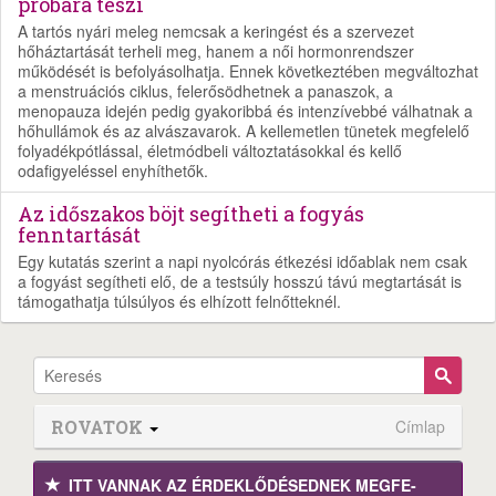
próbára teszi
A tartós nyári meleg nemcsak a keringést és a szervezet
hőháztartását terheli meg, hanem a női hormonrendszer
működését is befolyásolhatja. Ennek következtében megváltozhat
a menstruációs ciklus, felerősödhetnek a panaszok, a
menopauza idején pedig gyakoribbá és intenzívebbé válhatnak a
hőhullámok és az alvászavarok. A kellemetlen tünetek megfelelő
folyadékpótlással, életmódbeli változtatásokkal és kellő
odafigyeléssel enyhíthetők.
Az időszakos böjt segítheti a fogyás
fenntartását
Egy kutatás szerint a napi nyolcórás étkezési időablak nem csak
a fogyást segítheti elő, de a testsúly hosszú távú megtartását is
támogathatja túlsúlyos és elhízott felnőtteknél.
ROVATOK
Címlap
ITT VANNAK AZ ÉRDEK­LŐDÉ­SEDNEK MEGFE­