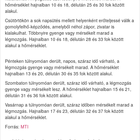
hőmérséklet hajnalban 10 és 18, délután 25 és 30 fok között
alakul.
Csütörtökön a sok napsütés mellett helyenként erőteljessé válik a
gomolyfelhő-képződés, amelyből néhol zápor, zivatar is
kialakulhat. Többnyire gyenge vagy mérsékelt marad a
légmozgás. Hajnalban 10 és 18, délután 28 és 33 fok között
alakul a hőmérséklet.
Pénteken túlnyomóan derült, napos, száraz idő várható, a
légmozgás gyenge vagy mérsékelt marad. A hőmérséklet
hajnalban 13 és 20, délután 30 és 35 fok között alakul.
Szombaton túlnyomóan derült, száraz idő várható, a légmozgás
gyenge vagy mérsékelt lesz. A hőmérséklet hajnalban 15 és 21,
délután 31 és 36 fok között alakul.
Vasárnap a túlnyomóan derült, száraz időben mérsékelt marad a
légmozgás. Hajnalban 17 és 23, délután 32 és 37 fok között
alakul a hőmérséklet.
Forrás:
MTI