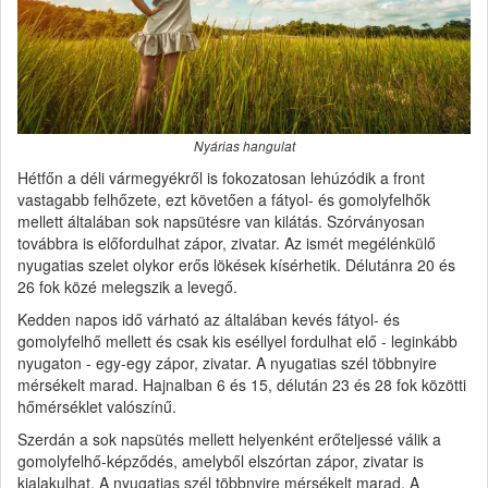
Nyárias hangulat
Hétfőn a déli vármegyékről is fokozatosan lehúzódik a front
vastagabb felhőzete, ezt követően a fátyol- és gomolyfelhők
mellett általában sok napsütésre van kilátás. Szórványosan
továbbra is előfordulhat zápor, zivatar. Az ismét megélénkülő
nyugatias szelet olykor erős lökések kísérhetik. Délutánra 20 és
26 fok közé melegszik a levegő.
Kedden napos idő várható az általában kevés fátyol- és
gomolyfelhő mellett és csak kis eséllyel fordulhat elő - leginkább
nyugaton - egy-egy zápor, zivatar. A nyugatias szél többnyire
mérsékelt marad. Hajnalban 6 és 15, délután 23 és 28 fok közötti
hőmérséklet valószínű.
Szerdán a sok napsütés mellett helyenként erőteljessé válik a
gomolyfelhő-képződés, amelyből elszórtan zápor, zivatar is
kialakulhat. A nyugatias szél többnyire mérsékelt marad. A