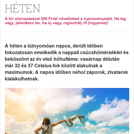
HÉTEN
A hír elolvasásával 500 Ft-tal növelheted a nyereményedet. Ha tag
vagy, jelentkezz be, ha új vagy, regisztrálj itt (ingyenes)!
A héten a túlnyomóan napos, derült időben
fokozatosan emelkedik a nappali csúcshőmérséklet és
beköszönt az év első hőhulláma: vasárnap délután
már 32 és 37 Celsius-fok között alakulnak a
maximumok. A napos időben néhol záporok, zivatarok
kialakulhatnak.