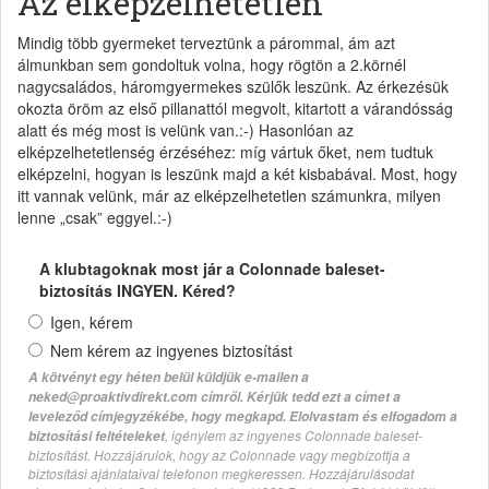
Az elképzelhetetlen
Mindig több gyermeket terveztünk a párommal, ám azt
álmunkban sem gondoltuk volna, hogy rögtön a 2.körnél
nagycsaládos, háromgyermekes szülők leszünk. Az érkezésük
okozta öröm az első pillanattól megvolt, kitartott a várandósság
alatt és még most is velünk van.:-) Hasonlóan az
elképzelhetetlenség érzéséhez: míg vártuk őket, nem tudtuk
elképzelni, hogyan is leszünk majd a két kisbabával. Most, hogy
itt vannak velünk, már az elképzelhetetlen számunkra, milyen
lenne „csak” eggyel.:-)
A klubtagoknak most jár a Colonnade baleset-
biztosítás INGYEN. Kéred?
Igen, kérem
Nem kérem az ingyenes biztosítást
A kötvényt egy héten belül küldjük e-mailen a
neked@proaktivdirekt.com címről. Kérjük tedd ezt a címet a
leveleződ címjegyzékébe, hogy megkapd. Elolvastam és elfogadom a
, igénylem az ingyenes Colonnade baleset-
biztosítási feltételeket
biztosítást. Hozzájárulok, hogy az Colonnade vagy megbízottja a
biztosítási ajánlataival telefonon megkeressen. Hozzájárulásodat