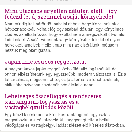
Mini utazások egyetlen délután alatt – így
fedezd fel új szemmel a saját környékedet
Nem mindig kell bőröndöt pakolni ahhoz, hogy kiszakadjunk a
hétköznapokból. Néha elég egy szabad délután, egy kényelmes
cipő és az elhatározás, hogy ezúttal nem a megszokott útvonalon
indulunk el. A saját városunk vagy környékünk tele lehet olyan
helyekkel, amelyek mellett nap mint nap elsétálunk, mégsem
nézzük meg őket igazán.
Japán ihletésű sós reggelizőtál
A hagyományos japán reggeli több különálló fogásból áll, de
otthon elkészíthetünk egy egyszerűbb, modern változatot is. Ez a
tál tartalmas, mégsem nehéz, és jó alternatíva lehet azoknak,
akik néha szívesen kezdenék sós étellel a napot.
Lehetséges összefüggés a rendszeres
xantángumi-fogyasztás és a
vastagbélgyulladás között
Egy brazil kísérletben a krónikus xantángumi-fogyasztás
megváltoztatta a bélmikrobiótát, meggyengítette a bélfal
védőgátját és vastagbélgyulladást idézett elő kísérleti állatokban.