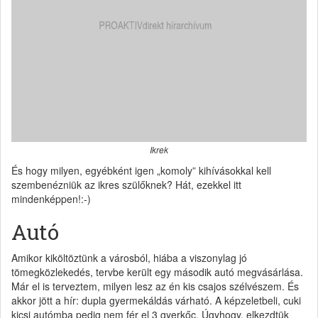
Ikrek
És hogy milyen, egyébként igen „komoly” kihívásokkal kell
szembenézniük az ikres szülőknek? Hát, ezekkel itt
mindenképpen!:-)
Autó
Amikor kiköltöztünk a városból, hiába a viszonylag jó
tömegközlekedés, tervbe került egy második autó megvásárlása.
Már el is terveztem, milyen lesz az én kis csajos szélvészem. És
akkor jött a hír: dupla gyermekáldás várható. A képzeletbeli, cuki
kicsi autómba pedig nem fér el 3 gyerkőc. Úgyhogy, elkezdtük