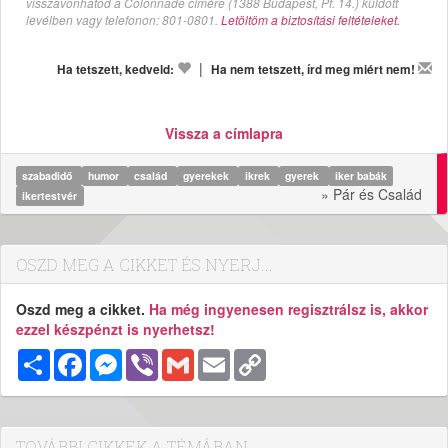
visszavonhatod a Colonnade címére (1388 Budapest, Pf. 14.) küldött
levélben vagy telefonon: 801-0801.
Letöltöm a biztosítási feltételeket.
|
Ha tetszett, kedveld:
Ha nem tetszett, írd meg miért nem!
Vissza a címlapra
szabadidő
humor
család
gyerekek
ikrek
gyerek
iker babák
» Pár és Család
ikertestvér
OSZD MEG A CIKKET ÉS NYERJ...
Oszd meg a cikket.
Ha még ingyenesen regisztrálsz is, akkor
ezzel készpénzt is nyerhetsz!
Megosztás
Facebook
Messenger
Viber
Gmail
Email
Copy
Link
TOVÁBBI CIKKEK A TÉMÁBAN