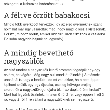
nézegetni a kisbuszos hirdetéseket!:-)
A féltve őrzött babakocsi
Mindig több gyerkőcöt terveztük, így az első gyermeknek szánt
holmikat már úgy vásároltuk meg, hogy majd jó lesz a kistesónak.
Persze, mindez borult, amikor kiderült, ikrek érkeznek a családba.
De soha nagyobb bajunk ne legyen!:-)
A mindig bevethető
nagyszülők
Az első unokát a nagyszülők kitörő örömmel fogadják egy-egy
estére, hétvégére. Még nagy buli mindkét félnek!:-) A második
unokánál is nagy a lendület, de mi van akkor, ha a nem éppen
kipihent szülők egy-egy éjszaka, esetleg hétvége erejéig
szeretnék a nagyszülők gondjaira bízni az dupla öröm ikreket?
Mert hát legyünk őszinték, hirtelen 0-ról 2-re, vagy éppen 1-ről 3-
ra, vagy 2-ről 4-re váltani a nagyszülőknek sem egyszerű.