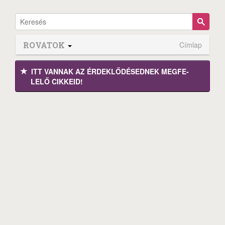
ROVATOK
Címlap
ITT VANNAK AZ ÉRDEK­LŐDÉ­SEDNEK MEGFE­
LELŐ CIKKEID!