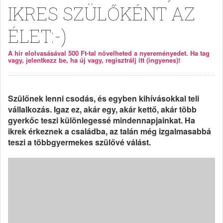
IKRES SZÜLŐKÉNT AZ
ÉLET:-)
A hír elolvasásával 500 Ft-tal növelheted a nyereményedet. Ha tag
vagy, jelentkezz be, ha új vagy, regisztrálj itt (ingyenes)!
Szülőnek lenni csodás, és egyben kihívásokkal teli
vállalkozás. Igaz ez, akár egy, akár kettő, akár több
gyerkőc teszi különlegessé mindennapjainkat. Ha
ikrek érkeznek a családba, az talán még izgalmasabbá
teszi a többgyermekes szülővé válást.