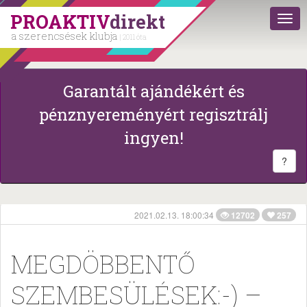
PROAKTIV
direkt
a szerencsések klubja
| 2011 óta
Garantált ajándékért és
pénznyereményért regisztrálj
ingyen!
?
2021.02.13. 18:00:34
12702
257
MEGDÖBBENTŐ
SZEMBESÜLÉSEK:-) –