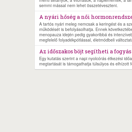
semmi mással nem lehet összetéveszteni.
A nyári hőség a női hormonrendszer
A tartós nyári meleg nemcsak a keringést és a s
működését is befolyásolhatja. Ennek következtéb
menopauza idején pedig gyakoribbá és intenzíveb
megfelelő folyadékpótlással, életmódbeli változtat
Az időszakos böjt segítheti a fogyás
Egy kutatás szerint a napi nyolcórás étkezési időa
megtartását is támogathatja túlsúlyos és elhízott f