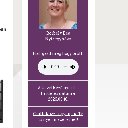
ban
Borbély Bea
Nyíregyháza
Hallgasd meg hogy örült!
A következő nyertes
hirdetés dátuma:
2026.09.16.
Csatlakozz ingyen, ha Te
is nyerni szeretnél!