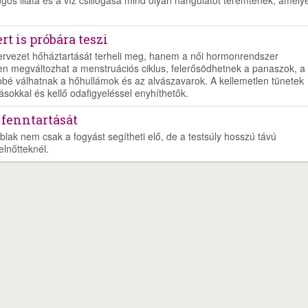
t is próbára teszi
zervezet hőháztartását terheli meg, hanem a női hormonrendszer
en megváltozhat a menstruációs ciklus, felerősödhetnek a panaszok, a
bé válhatnak a hőhullámok és az alvászavarok. A kellemetlen tünetek
ásokkal és kellő odafigyeléssel enyhíthetők.
 fenntartását
blak nem csak a fogyást segítheti elő, de a testsúly hosszú távú
elnőtteknél.