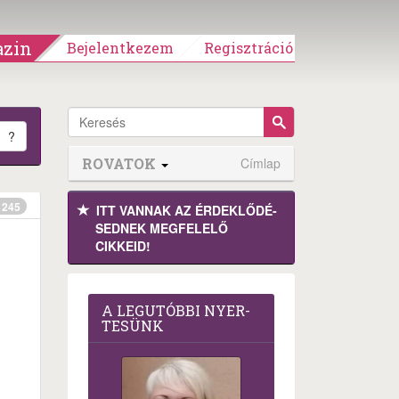
zin
Bejelentkezem
Regisztráció
?
ROVATOK
Címlap
245
ITT VANNAK AZ ÉRDEK­LŐDÉ­
SEDNEK MEGFE­LELŐ
CIKKEID!
A LEG­U­TÓB­BI NYER­
TE­SÜNK