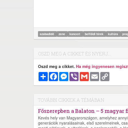
szabadidő
zene
koncert
belföldi hírek
kultúra
pro
OSZD MEG A CIKKET ÉS NYERJ...
Oszd meg a cikket.
Ha még ingyenesen regisztr
Megosztás
Facebook
Messenger
Viber
Gmail
Email
Copy
Link
TOVÁBBI CIKKEK A TÉMÁBAN
Főszerepben a Balaton – 5 magyar f
Kevés hely van Magyarországon, amelyhez annyi 
generációk nyaralásainak, első szerelmeinek, csalá
menti sétányok, a vitorlások, a naplementék, a lá