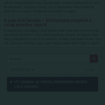
otthon elkészíthetünk egy egyszerűbb, modern változatot is. Ez a
tál tartalmas, mégsem nehéz, és jó alternatíva lehet azoknak,
akik néha szívesen kezdenék sós étellel a napot.
A nap első falatjai – különleges reggelik a
világ minden tájáról
A reggeli sok országban jóval többet jelent egy gyors kávénál és
egy szelet pirítósnál. Míg nálunk gyakran kenyér, felvágott, tojás
vagy péksütemény kerül az asztalra, a világ más tájain leves, rizs,
hal, fűszeres zöldség vagy akár meleg babos étel indítja a napot.
ROVATOK
Címlap
ITT VANNAK AZ ÉRDEK­LŐDÉ­SEDNEK MEGFE­
LELŐ CIKKEID!