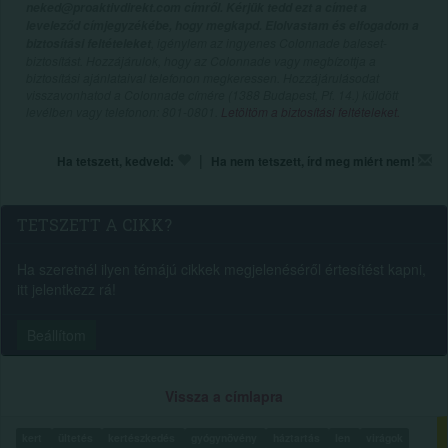
neked@proaktivdirekt.com címről. Kérjük tedd ezt a címet a
leveleződ címjegyzékébe, hogy megkapd. Elolvastam és elfogadom a
, igénylem az ingyenes Colonnade baleset-
biztosítási feltételeket
biztosítást. Hozzájárulok, hogy az Colonnade vagy megbízottja a
biztosítási ajánlataival telefonon megkeressen. Hozzájárulásodat
visszavonhatod a Colonnade címére (1388 Budapest, Pf. 14.) küldött
levélben vagy telefonon: 801-0801.
Letöltöm a biztosítási feltételeket.
|
Ha tetszett, kedveld:
Ha nem tetszett, írd meg miért nem!
TETSZETT A CIKK?
Ha szeretnél ilyen témájú cikkek megjelenéséről értesítést kapni,
itt jelentkezz rá!
Beállítom
Vissza a címlapra
kert
ültetés
kertészkedés
gyógynövény
háztartás
len
virágok