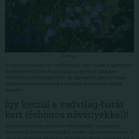
Évelő len
A helyi növényekkel való kertészkedés nem csupán a szemünket
gyönyörködteti azzal, hogy kizárja az úgymond tájidegen
növényeket a környezetünkbül, de ugyanakkor jelentős hatást
gyakorolhat ez a döntésünk a madarak és a rovarok túlélési
esélyére.
Így készül a vadvilág-barát
kert (őshonos növényekkel)!
Amennyiben fontos számodra a környezeted, hanyagold a
növényvédő szerek használatát a konyha- és a virágoskertben. A
vegyszerek helyett alkalmazz ökológiai kertészeti megoldásokat a