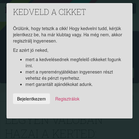
PROAKTIV
direkt
KEDVELD A CIKKET
a szerencsések klubja
| 2011 óta
Örülünk, hogy tetszik a cikk! Hogy kedvelni tudd, kérjük
jelentkezz be, ha már klubtag vagy. Ha még nem, akkor
Garantált ajándékért és
regisztrálj ingyenesen.
Ez azért jó neked,
pénznyereményért regisztrálj
mert a kedvelésednek megfelelő cikkeket fogunk
ingyen!
írni.
mert a nyereményjátékban ingyenesen részt
?
vehetsz és pénzt nyerhetsz.
mert garantált ajándékokat adunk.
2023.07.18. 12:30:00
8847
274
Bejelentkezem
Regisztrálok
LEGYEN VALÓBAN
HAZAI A KERTED: