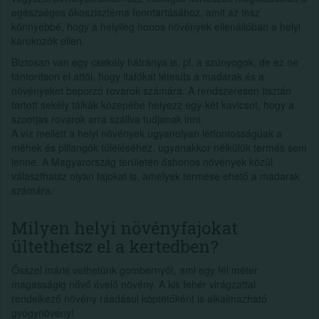
egészséges ökoszisztéma fenntartásához, amit az tesz
könnyebbé, hogy a helyileg honos növények ellenállóban a helyi
károkozók ellen.
Biztosan van egy csekély hátránya is, pl. a szúnyogok, de ez ne
tántorítson el attól, hogy itatókat létesíts a madarak és a
növényeket beporzó rovarok számára. A rendszeresen tisztán
tartott sekély tálkák közepébe helyezz egy-két kavicsot, hogy a
szomjas rovarok arra szállva tudjanak inni.
A víz mellett a helyi növények ugyanolyan létfontosságúak a
méhek és pillangók túléléséhez, ugyanakkor nélkülük termés sem
lenne. A Magyarország területén őshonos növények közül
választhatsz olyan fajokat is, amelyek termése ehető a madarak
számára.
Milyen helyi növényfajokat
ültethetsz el a kertedben?
Ősszel máris vethetünk gombernyőt, ami egy fél méter
magasságig nővő évelő növény. A kis fehér virágzattal
rendelkező növény ráadásul köptetőként is alkalmazható
gyógynövény!