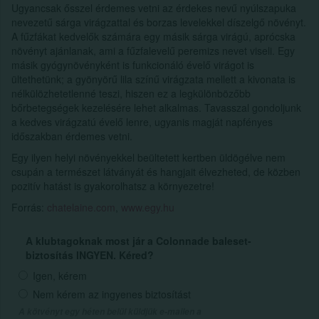
Ugyancsak ősszel érdemes vetni az érdekes nevű nyúlszapuka
nevezetű sárga virágzattal és borzas levelekkel díszelgő növényt.
A fűzfákat kedvelők számára egy másik sárga virágú, aprócska
növényt ajánlanak, ami a fűzfalevelű peremizs nevet viseli. Egy
másik gyógynövényként is funkcionáló évelő virágot is
ültethetünk; a gyönyörű lila színű virágzata mellett a kivonata is
nélkülözhetetlenné teszi, hiszen ez a legkülönbözőbb
bőrbetegségek kezelésére lehet alkalmas. Tavasszal gondoljunk
a kedves virágzatú évelő lenre, ugyanis magját napfényes
időszakban érdemes vetni.
Egy ilyen helyi növényekkel beültetett kertben üldögélve nem
csupán a természet látványát és hangjait élvezheted, de közben
pozitív hatást is gyakorolhatsz a környezetre!
Forrás:
chatelaine.com
,
www.egy.hu
A klubtagoknak most jár a Colonnade baleset-
biztosítás INGYEN. Kéred?
Igen, kérem
Nem kérem az ingyenes biztosítást
A kötvényt egy héten belül küldjük e-mailen a