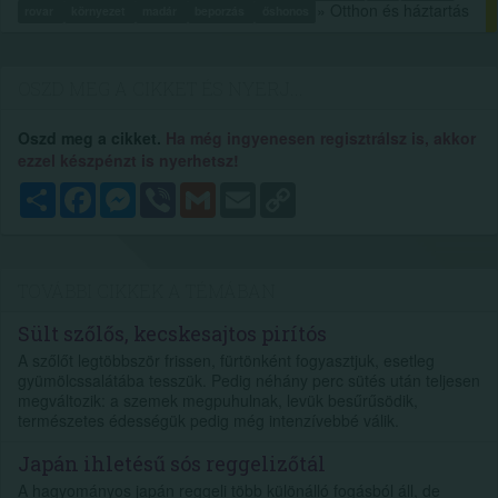
» Otthon és háztartás
rovar
környezet
madár
beporzás
őshonos
OSZD MEG A CIKKET ÉS NYERJ...
Oszd meg a cikket.
Ha még ingyenesen regisztrálsz is, akkor
ezzel készpénzt is nyerhetsz!
Megosztás
Facebook
Messenger
Viber
Gmail
Email
Copy
Link
TOVÁBBI CIKKEK A TÉMÁBAN
Sült szőlős, kecskesajtos pirítós
A szőlőt legtöbbször frissen, fürtönként fogyasztjuk, esetleg
gyümölcssalátába tesszük. Pedig néhány perc sütés után teljesen
megváltozik: a szemek megpuhulnak, levük besűrűsödik,
természetes édességük pedig még intenzívebbé válik.
Japán ihletésű sós reggelizőtál
A hagyományos japán reggeli több különálló fogásból áll, de