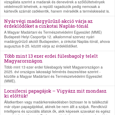
vizsgálata szerint a madarak és denevérek a szőlőültetvények
védelmezői lehetnek, a repülő ragadozók pedig nemcsak a
kártevők számát csökkentik, hanem mérséklik a terméskiesést is.
Nyárvégi madárgyűrűző akció várja az
érdeklődőket a cinkotai Naplás-tónál
A Magyar Madártani és Természetvédelmi Egyesület (MME)
Budapesti Helyi Csoportja 12. alkalommal szervez nyári
madárgyűrűző akciót Budapesten, a cinkotai Naplás-tónál, ahova
augusztus 8-25. között várja az érdeklődőket.
Több mint 13 ezer erdei fülesbagoly telelt
Magyarországon
Több mint 13 ezer erdei fülesbagoly telelt Magyarországon a
2025. évi országos lakossági felmérés összesítése szerint -
közölte a Magyar Madártani és Természetvédelmi Egyesület
(MME).
Locsifecsi papagájok – Vigyázz mit mondasz
ki előttük!
Állatkertben vagy madárkereskedésben biztosan te is találkoztál
már olyan papagájokkal, akinek be nem állt a szájuk. Rendkívül
intelligens és szociális állatok ők, akik képesek szavakat és egész