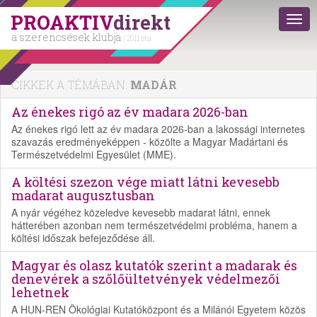
PROAKTIV
direkt
a szerencsések klubja
| 2011 óta
CIKKEK A TÉMÁBAN:
MADÁR
Az énekes rigó az év madara 2026-ban
Az énekes rigó lett az év madara 2026-ban a lakossági internetes
szavazás eredményeképpen - közölte a Magyar Madártani és
Természetvédelmi Egyesület (MME).
A költési szezon vége miatt látni kevesebb
madarat augusztusban
A nyár végéhez közeledve kevesebb madarat látni, ennek
hátterében azonban nem természetvédelmi probléma, hanem a
költési időszak befejeződése áll.
Magyar és olasz kutatók szerint a madarak és
denevérek a szőlőültetvények védelmezői
lehetnek
A HUN-REN Ökológiai Kutatóközpont és a Milánói Egyetem közös