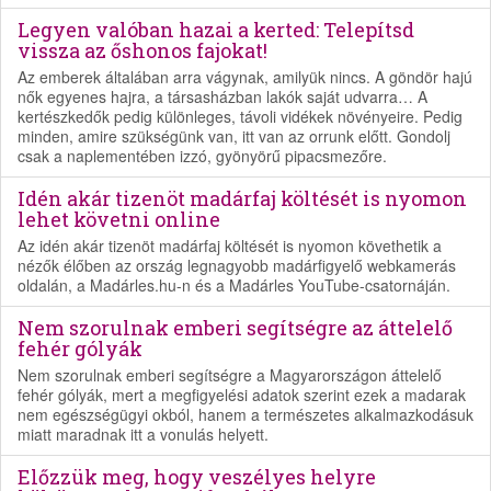
Legyen valóban hazai a kerted: Telepítsd
vissza az őshonos fajokat!
Az emberek általában arra vágynak, amilyük nincs. A göndör hajú
nők egyenes hajra, a társasházban lakók saját udvarra… A
kertészkedők pedig különleges, távoli vidékek növényeire. Pedig
minden, amire szükségünk van, itt van az orrunk előtt. Gondolj
csak a naplementében izzó, gyönyörű pipacsmezőre.
Idén akár tizenöt madárfaj költését is nyomon
lehet követni online
Az idén akár tizenöt madárfaj költését is nyomon követhetik a
nézők élőben az ország legnagyobb madárfigyelő webkamerás
oldalán, a Madárles.hu-n és a Madárles YouTube-csatornáján.
Nem szorulnak emberi segítségre az áttelelő
fehér gólyák
Nem szorulnak emberi segítségre a Magyarországon áttelelő
fehér gólyák, mert a megfigyelési adatok szerint ezek a madarak
nem egészségügyi okból, hanem a természetes alkalmazkodásuk
miatt maradnak itt a vonulás helyett.
Előzzük meg, hogy veszélyes helyre