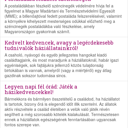
A postaládákban fészkelő széncinegék védelmére hívja fel a
figyelmet a Magyar Madártani és Természetvédelmi Egyesült
(MME); a billenőajtóval fedett postaláda felszerelésével, valamint
a környékre kihelyezett mesterséges odúkkal előzhető meg a
széncinegék postaládákba való fészkelése, amely
Magyarországon gyakorinak számít.
Kedvelt kedvencek, avagy a legérdekesebb
tudnivalók háziállatainkról!
A csaholó, nyávogó és egyéb jellegzetes hangokat kiadó
családtagjaink, és most maradjunk a háziállatoknál, habár igazi
egyéniségek, sok fajtájukra jellemző közös tulajdonság
birtokában is vannak, amelyről (vagy a miértjéről) egy átlag
gazdinak sokszor tudomása sincs.
Legyen napi fél órád: Játék a
házikedvencekkel!
Bármekkora és bármilyen összetételű a családod, ha háziállatot
is tartotok, bizony őrá is elegendő időt illik szentelni. Az állatok
aktív részvétele a család életében a velük való játék révén
segítheti a még szorosabb kötelék kialakulását. Természetesen
ennek a háziállatok egészségének fenntartásában ugyancsak
fontos szerepe van.