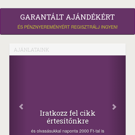
GARANTÁLT AJÁNDÉKÉRT
ÉS PÉNZNYEREMÉNYÉRT REGISZTRÁLJ INGYEN!
AJÁNLATAINK
Os
Iratkozz fel cikk
értesítőnkre
-nyeremé
a sorsol
és olvasásukkal naponta 2000 Ft-tal is
megosztás