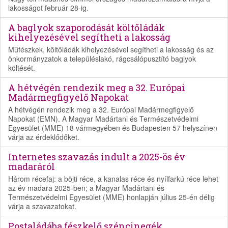
lakosságot február 28-ig.
A baglyok szaporodását költőládák
kihelyezésével segítheti a lakosság
Műfészkek, költőládák kihelyezésével segítheti a lakosság és az
önkormányzatok a településlakó, rágcsálópusztító baglyok
költését.
A hétvégén rendezik meg a 32. Európai
Madármegfigyelő Napokat
A hétvégén rendezik meg a 32. Európai Madármegfigyelő
Napokat (EMN). A Magyar Madártani és Természetvédelmi
Egyesület (MME) 18 vármegyében és Budapesten 57 helyszínen
várja az érdeklődőket.
Internetes szavazás indult a 2025-ös év
madaráról
Három récefaj: a böjti réce, a kanalas réce és nyílfarkú réce lehet
az év madara 2025-ben; a Magyar Madártani és
Természetvédelmi Egyesület (MME) honlapján július 25-én délig
várja a szavazatokat.
Postaládába fészkelő széncinegék