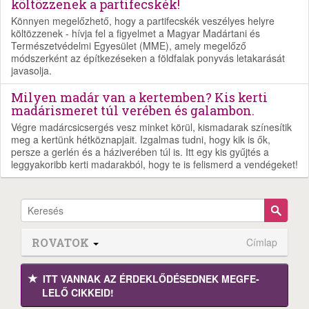
költözzenek a partifecskék!
Könnyen megelőzhető, hogy a partifecskék veszélyes helyre
költözzenek - hívja fel a figyelmet a Magyar Madártani és
Természetvédelmi Egyesület (MME), amely megelőző
módszerként az építkezéseken a földfalak ponyvás letakarását
javasolja.
Milyen madár van a kertemben? Kis kerti
madárismeret túl verében és galambon.
Végre madárcsicsergés vesz minket körül, kismadarak színesítik
meg a kertünk hétköznapjait. Izgalmas tudni, hogy kik is ők,
persze a gerlén és a háziverében túl is. Itt egy kis gyűjtés a
leggyakoribb kerti madarakból, hogy te is felismerd a vendégeket!
ROVATOK
Címlap
ITT VANNAK AZ ÉRDEK­LŐDÉ­SEDNEK MEGFE­
LELŐ CIKKEID!