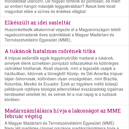
mondatokat utánozni. De hogyan történik ez pontosan, és miért
az emberi hangot másolják leggyakrabban? Ássuk bele kicsit
magunkat ebbe a színes és érdekes világba!
Elkészült az idei sasleltár
Huszonkettedik alkalommal végezte el a Magyarországon telelő
ragadozómadarak éves számlálását a Magyar Madártani és
Természetvédelmi Egyesület (MME).
A tukánok hatalmas csőrének titka
A trópusi esőerdők egyik leggyönyörűbb madarai a tukánok,
amelyek élénk színekben pompázó tollazatukkal és különleges
csőrükkel hódítanak. Kicsit olyanok, mint a legszebb csajok a
házibuliban, kitűnnek a tömegből! Közép- és Dél-Amerika trópusi
tájain őshonosak, különösen olyan országokban, mint Brazília,
Kolumbia, Mexikó és Ecuador. Ezek az irigylésre méltó külsejű
példányok rejtélyes biológiai jellemzőikkel évszázadokig izgalmas
kérdéseket vetettek fel, és vetnek fel a mai napig is a tudósok
körében.
Madárszámlálásra hívja a lakosságot az MME
február végéig
A Magyar Madártani és Természetvédelmi Egyesület (MME)
Nagy téli madárles címmel országos madárszámlálásra hívja a