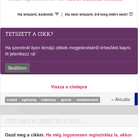
|
Ha tetszett, kedveld:
Ha nem tetszett, írd meg miért nem!
TETSZETT A CIKK?
Ha szeretnél ilyen témájú cikkek megjelenéséről értesítést kapni,
itt jelentkezz rá!
Beállítom
Vissza a címlapra
» Aktuális
család
egészség
tudomány
gyerek
mandulaműtét
OSZD MEG A CIKKET ÉS NYERJ...
Oszd meg a cikket.
Ha még ingyenesen regisztrálsz is, akkor