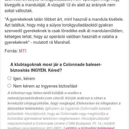
kivegyék a manduláját. A vizsgált 12 év alatt az arányok nem
sokat változtak.
"A gyerekeknek talán többet árt, mint használ a mandula kivétele.
Azt találtuk, hogy még a súlyos torokgyulladásoktól gyakran
szenvedő gyerekeknek is csak töredéke esik át mandulaműtéten,
kétséges tehát, hogy az operáció valóban használt-e valaha a
gyerekeknek" - mutatott rá Marshall.
Forrás:
MTI
A klubtagoknak most jár a Colonnade baleset-
biztosítás INGYEN. Kéred?
Igen, kérem
Nem kérem az ingyenes biztosítást
A kötvényt egy héten belül küldjük e-mailen a
neked@proaktivdirekt.com címről. Kérjük tedd ezt a címet a
leveleződ címjegyzékébe, hogy megkapd. Elolvastam és elfogadom a
, igénylem az ingyenes Colonnade baleset-
biztosítási feltételeket
biztosítást. Hozzájárulok, hogy az Colonnade vagy megbízottja a
biztosítási ajánlataival telefonon megkeressen. Hozzájárulásodat
visszavonhatod a Colonnade címére (1388 Budapest, Pf. 14.) küldött
levélben vagy telefonon: 801-0801.
Letöltöm a biztosítási feltételeket.