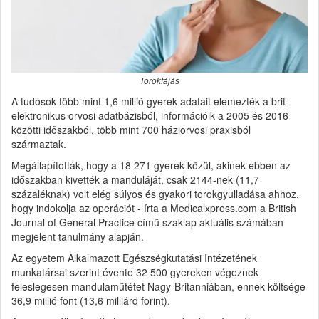
Torokfájás
A tudósok több mint 1,6 millió gyerek adatait elemezték a brit
elektronikus orvosi adatbázisból, információik a 2005 és 2016
közötti időszakból, több mint 700 háziorvosi praxisból
származtak.
Megállapították, hogy a 18 271 gyerek közül, akinek ebben az
időszakban kivették a manduláját, csak 2144-nek (11,7
százaléknak) volt elég súlyos és gyakori torokgyulladása ahhoz,
hogy indokolja az operációt - írta a Medicalxpress.com a British
Journal of General Practice című szaklap aktuális számában
megjelent tanulmány alapján.
Az egyetem Alkalmazott Egészségkutatási Intézetének
munkatársai szerint évente 32 500 gyereken végeznek
feleslegesen mandulaműtétet Nagy-Britanniában, ennek költsége
36,9 millió font (13,6 milliárd forint).