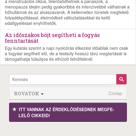
a menstruációs ciklus, felerősödhetnek a panaszok, a
menopauza idején pedig gyakoribbá és intenzívebbé válhatnak a
hőhullámok és az alvászavarok. A kellemetlen tünetek megfelelő
folyadékpótlással, életmódbeli változtatásokkal és kellő
odafigyeléssel enyhíthetők.
Az időszakos böjt segítheti a fogyás
fenntartását
Egy kutatás szerint a napi nyolcórás étkezési időablak nem csak
a fogyást segítheti elő, de a testsúly hosszú távú megtartását is
támogathatja túlsúlyos és elhízott felnőtteknél.
ROVATOK
Címlap
ITT VANNAK AZ ÉRDEK­LŐDÉ­SEDNEK MEGFE­
LELŐ CIKKEID!