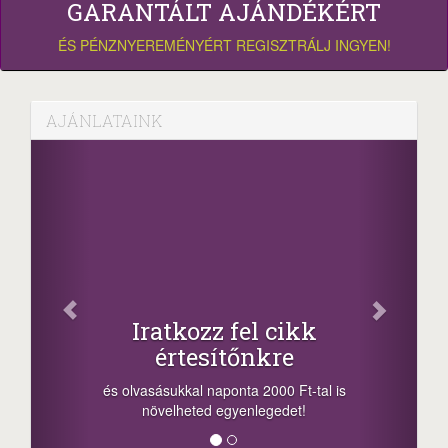
GARANTÁLT AJÁNDÉKÉRT
ÉS PÉNZNYEREMÉNYÉRT REGISZTRÁLJ INGYEN!
AJÁNLATAINK
Osz
Iratkozz fel cikk
értesítőnkre
-nyeremény
a sorsolás 
és olvasásukkal naponta 2000 Ft-tal is
megosztási 
növelheted egyenlegedet!