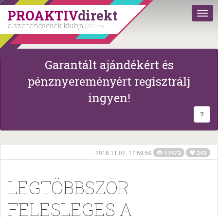
PROAKTIV
direkt
a szerencsések klubja
| 2011 óta
Garantált ajándékért és
pénznyereményért regisztrálj
ingyen!
?
2018.11.07. 17:59:59
11473
343
LEGTÖBBSZÖR
FELESLEGES A