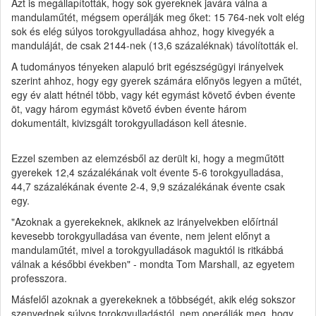
Azt is megállapították, hogy sok gyereknek javára válna a
mandulaműtét, mégsem operálják meg őket: 15 764-nek volt elég
sok és elég súlyos torokgyulladása ahhoz, hogy kivegyék a
manduláját, de csak 2144-nek (13,6 százaléknak) távolították el.
A tudományos tényeken alapuló brit egészségügyi irányelvek
szerint ahhoz, hogy egy gyerek számára előnyös legyen a műtét,
egy év alatt hétnél több, vagy két egymást követő évben évente
öt, vagy három egymást követő évben évente három
dokumentált, kivizsgált torokgyulladáson kell átesnie.
Ezzel szemben az elemzésből az derült ki, hogy a megműtött
gyerekek 12,4 százalékának volt évente 5-6 torokgyulladása,
44,7 százalékának évente 2-4, 9,9 százalékának évente csak
egy.
"Azoknak a gyerekeknek, akiknek az irányelvekben előírtnál
kevesebb torokgyulladása van évente, nem jelent előnyt a
mandulaműtét, mivel a torokgyulladások maguktól is ritkábbá
válnak a későbbi években" - mondta Tom Marshall, az egyetem
professzora.
Másfelől azoknak a gyerekeknek a többségét, akik elég sokszor
szenvednek súlyos torokgyulladástól, nem operálják meg, hogy