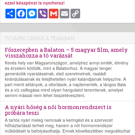
ezzel készpénzt is nyerhetsz!
Megosztás
Facebook
Messenger
Viber
Gmail
Email
Copy
Link
TOVÁBBI CIKKEK A TÉMÁBAN
Főszerepben a Balaton – 5 magyar film, amely
visszahozza a tó varázsát
Kevés hely van Magyarországon, amelyhez annyi emlék, élmény
és érzelem kötődik, mint a Balatonhoz. A magyar tenger
generációk nyaralásainak, első szerelmeinek, családi
kirándulásainak és felejthetetlen nyári kalandjainak helyszíne. A
part menti sétányok, a vitorlások, a naplementék, a lángos illata
és a víz csillogása mind olyan hangulatot teremtenek, amelyet
semmi mással nem lehet összetéveszteni.
A nyári hőség a női hormonrendszert is
próbára teszi
A tartós nyári meleg nemcsak a keringést és a szervezet
hőháztartását terheli meg, hanem a női hormonrendszer
működését is befolyásolhatja. Ennek következtében megváltozhat