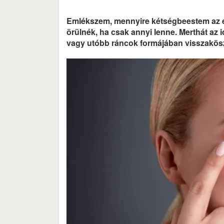
Emlékszem, mennyire kétségbeestem az e
örülnék, ha csak annyi lenne. Merthát az 
vagy utóbb ráncok formájában visszakös