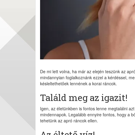
De mi lett volna, ha már az elején teszünk az apr
mindannyian foglalkoznánk ezzel a kérdéssel, mer
késleltethetőek lennének a korai ráncok.
Találd meg az igazit!
Igen, az életünkben is fontos lenne megtalálni a
mindennapok. Legalább ennyire fontos, hogy a bőr
tehetünk az apró ráncok ellen.
Az éltető víz!