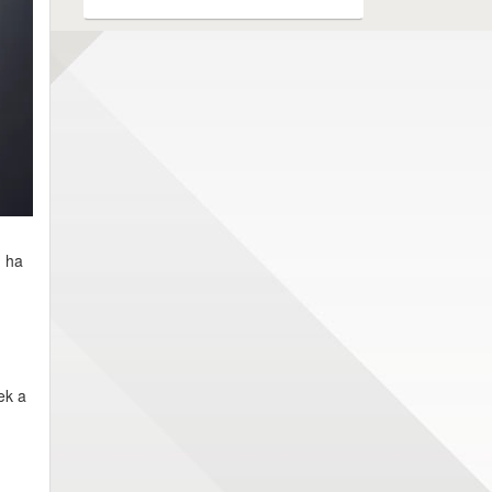
, ha
ek a