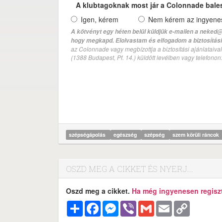
A klubtagoknak most jár a Colonnade bale
Igen, kérem
Nem kérem az ingyenes 
A kötvényt egy héten belül küldjük e-mailen a neked@
hogy megkapd. Elolvastam és elfogadom a biztosítási 
az Colonnade vagy megbízottja a biztosítási ajánlatai
(1388 Budapest, Pf. 14.) küldött levélben vagy telefono
szépségápolás
egészség
szépség
szem körüli ráncok
OSZD MEG A CIKKET ÉS NYERJ...
Oszd meg a cikket.
Ha még ingyenesen regisztr
Megosztás
Facebook
Messenger
Viber
Gmail
Email
Copy
Link