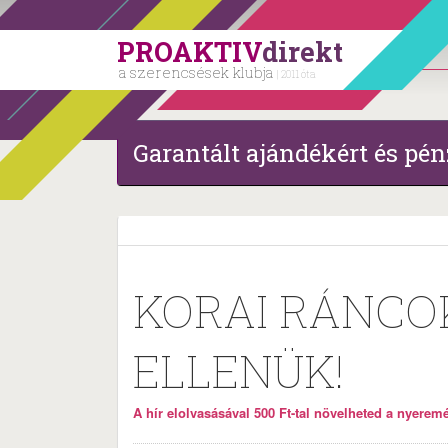
PROAKTIV
direkt
a szerencsések klubja
| 2011 óta
Garantált ajándékért és pén
KORAI RÁNCO
ELLENÜK!
A hír elolvasásával 500 Ft-tal növelheted a nyeremén