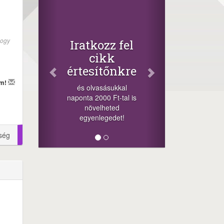
Facebo
Oszd me
cikkeink
+1.000.000 F
hogy
Iratkozz fel
-nyeremény növe
cikk
a szerencsésn
értesítőnkre
sorsolás napj
cikkek alján ta
em!
és olvasásukkal
megosztás
naponta 2000 Ft-tal is
lehetőséget. Láj
növelheted
minket!
egyenlegedet!
ség