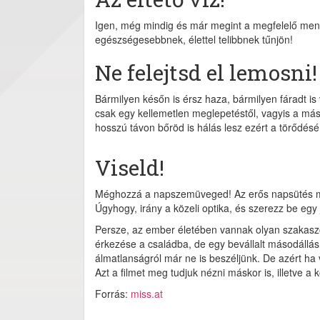
Igen, még mindig és már megint a megfelelő menn
egészségesebbnek, élettel telibbnek tűnjön!
Ne felejtsd el lemosni!
Bármilyen későn is érsz haza, bármilyen fáradt is
csak egy kellemetlen meglepetéstől, vagyis a má
hosszú távon bőröd is hálás lesz ezért a törődésér
Viseld!
Méghozzá a napszemüveged! Az erős napsütés mia
Úgyhogy, irány a közeli optika, és szerezz be egy
Persze, az ember életében vannak olyan szakaszok
érkezése a családba, de egy bevállalt másodállás 
álmatlanságról már ne is beszéljünk. De azért ha
Azt a filmet meg tudjuk nézni máskor is, illetve a
Forrás:
miss.at