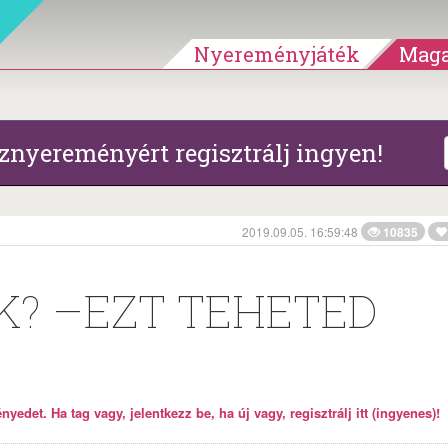
Nyereményjáték
Maga
znyereményért regisztrálj ingyen!
2019.09.05. 16:59:48
10835
K? –EZT TEHETED
yedet. Ha tag vagy, jelentkezz be, ha új vagy, regisztrálj itt (ingyenes)!