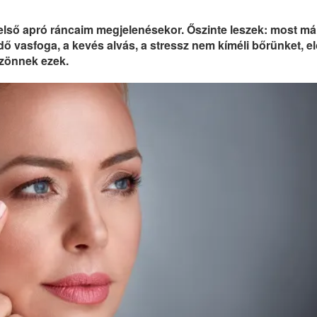
lső apró ráncaim megjelenésekor. Őszinte leszek: most má
idő vasfoga, a kevés alvás, a stressz nem kíméli bőrünket, e
zönnek ezek.