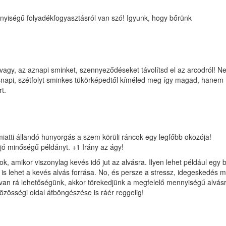
yiségű folyadékfogyasztásról van szó! Igyunk, hogy bőrünk
 vagy, az aznapi sminket, szennyeződéseket távolítsd el az arcodról! 
snapi, szétfolyt sminkes tükörképedtől kíméled meg így magad, hanem
t.
tti állandó hunyorgás a szem körüli ráncok egy legfőbb okozója!
 jó minőségű példányt. +1 Irány az ágy!
, amikor viszonylag kevés idő jut az alvásra. Ilyen lehet például egy 
is lehet a kevés alvás forrása. No, és persze a stressz, idegeskedés mi
 van rá lehetőségünk, akkor törekedjünk a megfelelő mennyiségű alvásr
 közösségi oldal átböngészése is ráér reggelig!