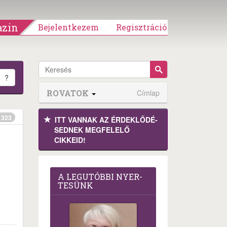
zin
Bejelentkezem
Regisztráció
?
ROVATOK
Címlap
323
ITT VANNAK AZ ÉRDEK­LŐDÉ­
SEDNEK MEGFE­LELŐ
CIKKEID!
A LEG­U­TÓB­BI NYER­
TE­SÜNK