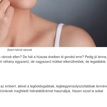
Szem körüli ráncok
ó ráncok ellen? De hát a húszas éveiben ki gondol erre? Pedig jó lenne
t néhány egyszerű, de nagyszerű trükkel elkerülhetőek, de legalábbis
zt az embert, akivel a legboldogabbak, legkiegyensúlyozottabbak lennén
ünknek megfelelő hidratálókrémet használjuk, hiszen ezzel is sokat