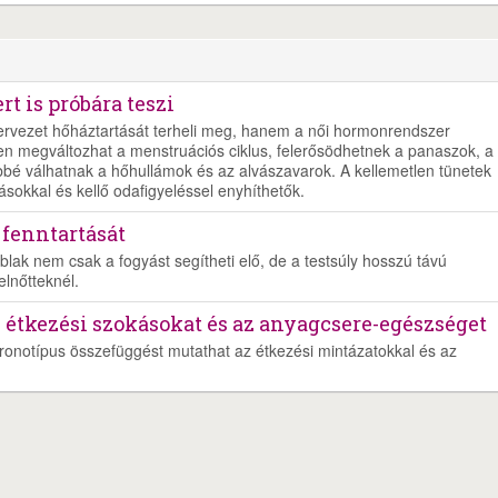
t is próbára teszi
zervezet hőháztartását terheli meg, hanem a női hormonrendszer
en megváltozhat a menstruációs ciklus, felerősödhetnek a panaszok, a
bé válhatnak a hőhullámok és az alvászavarok. A kellemetlen tünetek
ásokkal és kellő odafigyeléssel enyhíthetők.
 fenntartását
blak nem csak a fogyást segítheti elő, de a testsúly hosszú távú
elnőtteknél.
z étkezési szokásokat és az anyagcsere-egészséget
kronotípus összefüggést mutathat az étkezési mintázatokkal és az