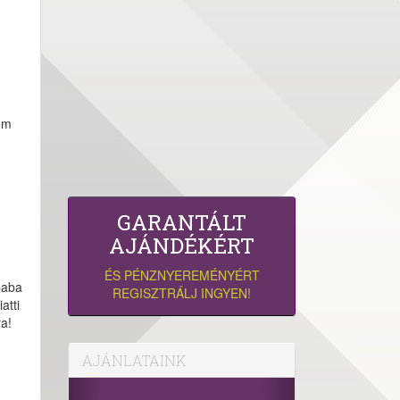
Nem
GARANTÁLT
AJÁNDÉKÉRT
ÉS PÉNZNYEREMÉNYÉRT
baba
REGISZTRÁLJ INGYEN!
atti
a!
AJÁNLATAINK