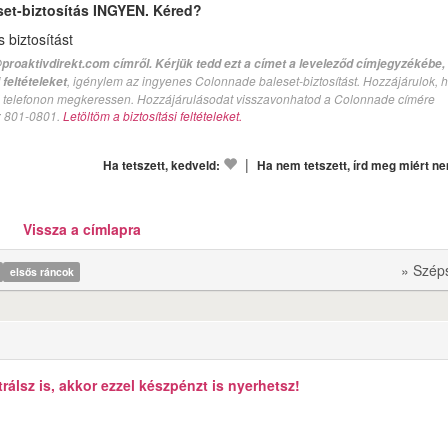
set-biztosítás INGYEN. Kéred?
biztosítást
proaktivdirekt.com címről. Kérjük tedd ezt a címet a leveleződ címjegyzékébe,
, igénylem az ingyenes Colonnade baleset-biztosítást. Hozzájárulok, 
feltételeket
val telefonon megkeressen. Hozzájárulásodat visszavonhatod a Colonnade címére
n: 801-0801.
Letöltöm a biztosítási feltételeket.
|
Ha tetszett, kedveld:
Ha nem tetszett, írd meg miért n
Vissza a címlapra
» Szép
elsős ráncok
álsz is, akkor ezzel készpénzt is nyerhetsz!