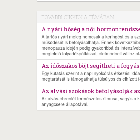
TOVÁBBI CIKKEK A TÉMÁBAN
A nyári hőség a női hormonrendszer
A tartós nyári meleg nemcsak a keringést és a s
működését is befolyásolhatja. Ennek következtéb
menopauza idején pedig gyakoribbá és intenzíveb
megfelelő folyadékpótlással, életmódbeli változtat
Az időszakos böjt segítheti a fogyás
Egy kutatás szerint a napi nyolcórás étkezési időa
megtartását is támogathatja túlsúlyos és elhízott f
Az alvási szokások befolyásolják a
Az alvás-ébrenlét természetes ritmusa, vagyis a 
anyagcsere állapotával.