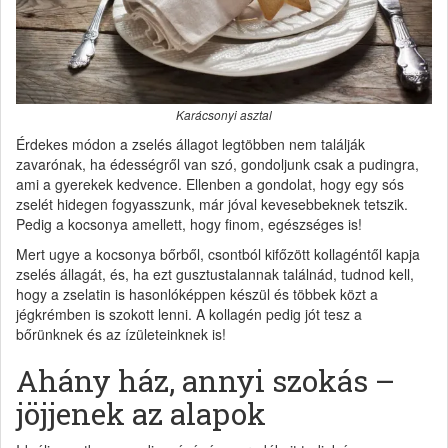
Karácsonyi asztal
Érdekes módon a zselés állagot legtöbben nem találják
zavarónak, ha édességről van szó, gondoljunk csak a pudingra,
ami a gyerekek kedvence. Ellenben a gondolat, hogy egy sós
zselét hidegen fogyasszunk, már jóval kevesebbeknek tetszik.
Pedig a kocsonya amellett, hogy finom, egészséges is!
Mert ugye a kocsonya bőrből, csontból kifőzött kollagéntől kapja
zselés állagát, és, ha ezt gusztustalannak találnád, tudnod kell,
hogy a zselatin is hasonlóképpen készül és többek közt a
jégkrémben is szokott lenni. A kollagén pedig jót tesz a
bőrünknek és az ízületeinknek is!
Ahány ház, annyi szokás –
jöjjenek az alapok