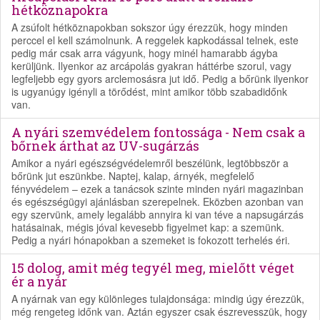
hétköznapokra
A zsúfolt hétköznapokban sokszor úgy érezzük, hogy minden
perccel el kell számolnunk. A reggelek kapkodással telnek, este
pedig már csak arra vágyunk, hogy minél hamarabb ágyba
kerüljünk. Ilyenkor az arcápolás gyakran háttérbe szorul, vagy
legfeljebb egy gyors arclemosásra jut idő. Pedig a bőrünk ilyenkor
is ugyanúgy igényli a törődést, mint amikor több szabadidőnk
van.
A nyári szemvédelem fontossága - Nem csak a
bőrnek árthat az UV-sugárzás
Amikor a nyári egészségvédelemről beszélünk, legtöbbször a
bőrünk jut eszünkbe. Naptej, kalap, árnyék, megfelelő
fényvédelem – ezek a tanácsok szinte minden nyári magazinban
és egészségügyi ajánlásban szerepelnek. Eközben azonban van
egy szervünk, amely legalább annyira ki van téve a napsugárzás
hatásainak, mégis jóval kevesebb figyelmet kap: a szemünk.
Pedig a nyári hónapokban a szemeket is fokozott terhelés éri.
15 dolog, amit még tegyél meg, mielőtt véget
ér a nyár
A nyárnak van egy különleges tulajdonsága: mindig úgy érezzük,
még rengeteg időnk van. Aztán egyszer csak észrevesszük, hogy