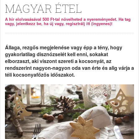
MAGYAR ÉTEL
A hír elolvasásával 500 Ft-tal növelheted a nyereményedet. Ha tag
vagy, jelentkezz be, ha új vagy, regisztrálj itt (ingyenes)!
Állaga, rezgős megjelenése vagy épp a tény, hogy
gyakorlatilag disznózselét kell enni, sokakat
elborzaszt, aki viszont szereti a kocsonyát, az
rendszerint nagyon-nagyon oda van érte és alig várja a
téli kocsonyafőzős időszakot.