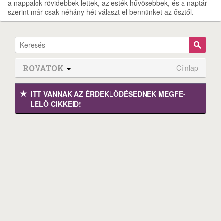
a nappalok rövidebbek lettek, az esték hűvösebbek, és a naptár
szerint már csak néhány hét választ el bennünket az ősztől.
ROVATOK
Címlap
ITT VANNAK AZ ÉRDEK­LŐDÉ­SEDNEK MEGFE­
LELŐ CIKKEID!