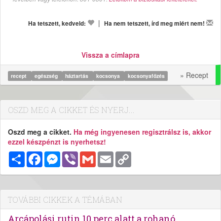
|
Ha tetszett, kedveld:
Ha nem tetszett, írd meg miért nem!
Vissza a címlapra
» Recept
recept
egészség
háztartás
kocsonya
kocsonyafőzés
OSZD MEG A CIKKET ÉS NYERJ...
Oszd meg a cikket.
Ha még ingyenesen regisztrálsz is, akkor
ezzel készpénzt is nyerhetsz!
Megosztás
Facebook
Messenger
Viber
Gmail
Email
Copy
Link
TOVÁBBI CIKKEK A TÉMÁBAN
Arcápolási rutin 10 perc alatt a rohanó