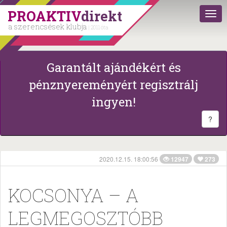
PROAKTIV
direkt
a szerencsések klubja
| 2011 óta
Garantált ajándékért és
pénznyereményért regisztrálj
ingyen!
?
2020.12.15. 18:00:56
12947
273
KOCSONYA – A
LEGMEGOSZTÓBB