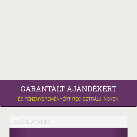
GARANTÁLT AJÁNDÉKÉRT
ÉS PÉNZNYEREMÉNYÉRT REGISZTRÁLJ INGYEN!
AJÁNLATAINK