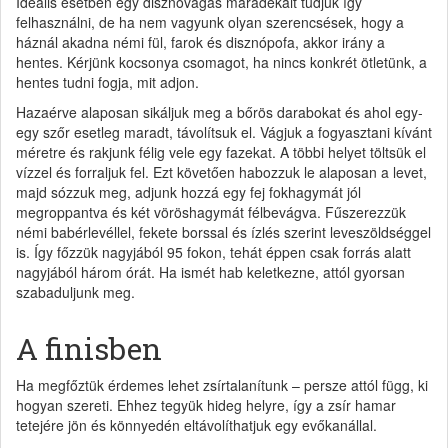
Ideális esetben egy disznóvágás maradékait tudjuk így
felhasználni, de ha nem vagyunk olyan szerencsések, hogy a
háznál akadna némi fül, farok és disznópofa, akkor irány a
hentes. Kérjünk kocsonya csomagot, ha nincs konkrét ötletünk, a
hentes tudni fogja, mit adjon.
Hazaérve alaposan sikáljuk meg a bőrös darabokat és ahol egy-
egy szőr esetleg maradt, távolítsuk el. Vágjuk a fogyasztani kívánt
méretre és rakjunk félig vele egy fazekat. A többi helyet töltsük el
vízzel és forraljuk fel. Ezt követően habozzuk le alaposan a levet,
majd sózzuk meg, adjunk hozzá egy fej fokhagymát jól
megroppantva és két vöröshagymát félbevágva. Fűszerezzük
némi babérlevéllel, fekete borssal és ízlés szerint leveszöldséggel
is. Így főzzük nagyjából 95 fokon, tehát éppen csak forrás alatt
nagyjából három órát. Ha ismét hab keletkezne, attól gyorsan
szabaduljunk meg.
A finisben
Ha megfőztük érdemes lehet zsírtalanítunk – persze attól függ, ki
hogyan szereti. Ehhez tegyük hideg helyre, így a zsír hamar
tetejére jön és könnyedén eltávolíthatjuk egy evőkanállal.