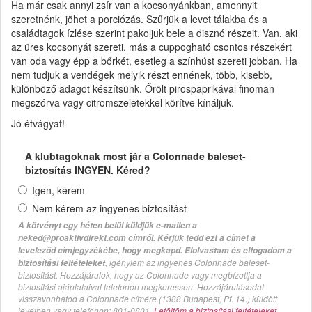
Ha már csak annyi zsír van a kocsonyánkban, amennyit
szeretnénk, jöhet a porciózás. Szűrjük a levet tálakba és a
családtagok ízlése szerint pakoljuk bele a disznó részeit. Van, aki
az üres kocsonyát szereti, más a cuppogható csontos részekért
van oda vagy épp a bőrkét, esetleg a színhúst szereti jobban. Ha
nem tudjuk a vendégek melyik részt ennének, több, kisebb,
különböző adagot készítsünk. Őrölt pirospaprikával finoman
megszórva vagy citromszeletekkel körítve kínáljuk.
Jó étvágyat!
A klubtagoknak most jár a Colonnade baleset-
biztosítás INGYEN. Kéred?
Igen, kérem
Nem kérem az ingyenes biztosítást
A kötvényt egy héten belül küldjük e-mailen a
neked@proaktivdirekt.com címről. Kérjük tedd ezt a címet a
leveleződ címjegyzékébe, hogy megkapd. Elolvastam és elfogadom a
, igénylem az ingyenes Colonnade baleset-
biztosítási feltételeket
biztosítást. Hozzájárulok, hogy az Colonnade vagy megbízottja a
biztosítási ajánlataival telefonon megkeressen. Hozzájárulásodat
visszavonhatod a Colonnade címére (1388 Budapest, Pf. 14.) küldött
levélben vagy telefonon: 801-0801.
Letöltöm a biztosítási feltételeket.