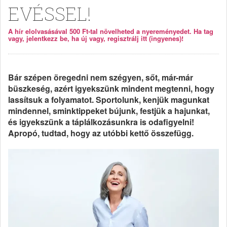
EVÉSSEL!
A hír elolvasásával 500 Ft-tal növelheted a nyereményedet. Ha tag
vagy, jelentkezz be, ha új vagy, regisztrálj itt (ingyenes)!
Bár szépen öregedni nem szégyen, sőt, már-már
büszkeség, azért igyekszünk mindent megtenni, hogy
lassítsuk a folyamatot. Sportolunk, kenjük magunkat
mindennel, sminktippeket bújunk, festjük a hajunkat,
és igyekszünk a táplálkozásunkra is odafigyelni!
Apropó, tudtad, hogy az utóbbi kettő összefügg.