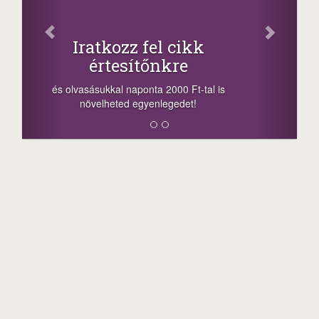
Facebook
Oszd meg cikkeinket
+1.000.000 Ft...
-nyeremény növelés jár a szerencsésnek
a sorsolás napján! A cikkek alján találsz
megosztási lehetőséget. Lájkolj is minket!