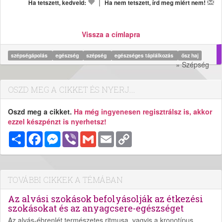
|
Ha tetszett, kedveld:
Ha nem tetszett, írd meg miért nem!
Vissza a címlapra
szépségápolás
egészség
szépség
egészséges táplálkozás
ősz haj
» Szépség
OSZD MEG A CIKKET ÉS NYERJ...
Oszd meg a cikket.
Ha még ingyenesen regisztrálsz is, akkor
ezzel készpénzt is nyerhetsz!
Megosztás
Facebook
Messenger
Viber
Gmail
Email
Copy
Link
TOVÁBBI CIKKEK A TÉMÁBAN
Az alvási szokások befolyásolják az étkezési
szokásokat és az anyagcsere-egészséget
Az alvás-ébrenlét természetes ritmusa, vagyis a kronotípus