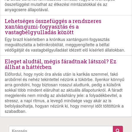
összefüggést mutathat az étkezési mintázatokkal és az
anyagcsere állapotával.
Lehetséges összefüggés a rendszeres
xantángumi-fogyasztás és a
vastagbélgyulladás között
Egy brazil kísérletben a krónikus xantángumi-fogyasztás
megváltoztatta a bélmikrobiótát, meggyengítette a bélfal
védőgátját és vastagbélgyulladást idézett elő kísérleti állatokban.
Eleget aludtál, mégis fáradtnak látszol? Ez
állhat a háttérben
Előfordul, hogy nyolc óra alvás után is karikás szemmel, fakó
arcbőrrel és nehéz tekintettel nézünk a tükörbe. Ilyenkor könnyű
arra gondolni, hogy biztosan rosszul aludtunk, pedig a külsőnk
sokkal több mindent elárulhat az aktuális állapotunkról. A fáradt
megjelenés nem mindig az alváshiány jele: a folyadékbevitel, a
stressz, a napi ritmus, a levegő minősége vagy akár az is
befolyásolhatja, hogyan nézünk ki, hogy mennyi időt töltöttünk a
szabadban.