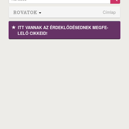
ROVATOK
Címlap
ITT VANNAK AZ ÉRDEK­LŐDÉ­SEDNEK MEGFE­
LELŐ CIKKEID!