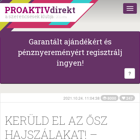
PROAKTIV
direkt
a szerencsések klubja
| 2011 óta
Garantált ajándékért és
pénznyereményért regisztrálj
ingyen!
?
2021.10.24. 11:04:38
8000
247
KERÜLD EL AZ ŐSZ
HAJSZÁLAKAT! –