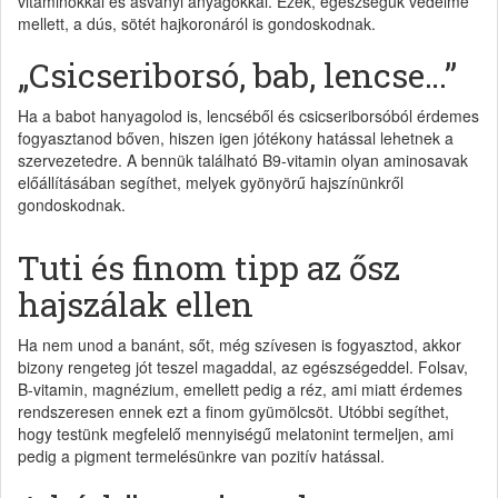
vitaminokkal és ásványi anyagokkal. Ezek, egészségük védelme
mellett, a dús, sötét hajkoronáról is gondoskodnak.
„Csicseriborsó, bab, lencse…”
Ha a babot hanyagolod is, lencséből és csicseriborsóból érdemes
fogyasztanod bőven, hiszen igen jótékony hatással lehetnek a
szervezetedre. A bennük található B9-vitamin olyan aminosavak
előállításában segíthet, melyek gyönyörű hajszínünkről
gondoskodnak.
Tuti és finom tipp az ősz
hajszálak ellen
Ha nem unod a banánt, sőt, még szívesen is fogyasztod, akkor
bizony rengeteg jót teszel magaddal, az egészségeddel. Folsav,
B-vitamin, magnézium, emellett pedig a réz, ami miatt érdemes
rendszeresen ennek ezt a finom gyümölcsöt. Utóbbi segíthet,
hogy testünk megfelelő mennyiségű melatonint termeljen, ami
pedig a pigment termelésünkre van pozitív hatással.