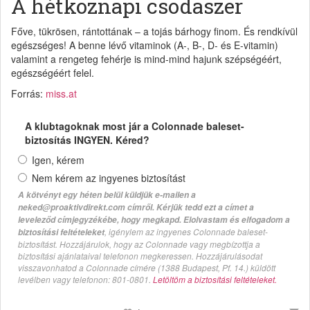
A hétköznapi csodaszer
Főve, tükrösen, rántottának – a tojás bárhogy finom. És rendkívül
egészséges! A benne lévő vitaminok (A-, B-, D- és E-vitamin)
valamint a rengeteg fehérje is mind-mind hajunk szépségéért,
egészségéért felel.
Forrás:
miss.at
A klubtagoknak most jár a Colonnade baleset-
biztosítás INGYEN. Kéred?
Igen, kérem
Nem kérem az ingyenes biztosítást
A kötvényt egy héten belül küldjük e-mailen a
neked@proaktivdirekt.com címről. Kérjük tedd ezt a címet a
leveleződ címjegyzékébe, hogy megkapd. Elolvastam és elfogadom a
, igénylem az ingyenes Colonnade baleset-
biztosítási feltételeket
biztosítást. Hozzájárulok, hogy az Colonnade vagy megbízottja a
biztosítási ajánlataival telefonon megkeressen. Hozzájárulásodat
visszavonhatod a Colonnade címére (1388 Budapest, Pf. 14.) küldött
levélben vagy telefonon: 801-0801.
Letöltöm a biztosítási feltételeket.