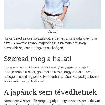
Ősz haj
Ha kerülnéd az ősz hajszálakat, érdemes arra is odafigyelni, mit
eszel. A következőkből majszolgass alkalmanként, hogy
kevesebb hajfestékre legyen szükséged.
Szeresd meg a halat!
Főleg a lazacot! A benne lévő ásványi anyagok, a rengeteg
fehérje erősíti a hajat, gondoskodik róla, hogy erőtől duzzadó,
csillogó tincseid legyenek. Hormonháztartásunkra pedig a benne
lévő szelén van jó hatással.
A japánok sem tévedhetnek
Nem bizony, hiszen ők rengeteg algát fogyasztanak, ami tele van