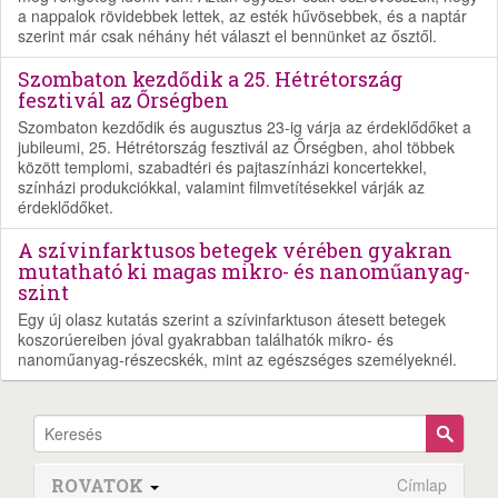
a nappalok rövidebbek lettek, az esték hűvösebbek, és a naptár
szerint már csak néhány hét választ el bennünket az ősztől.
Szombaton kezdődik a 25. Hétrétország
fesztivál az Őrségben
Szombaton kezdődik és augusztus 23-ig várja az érdeklődőket a
jubileumi, 25. Hétrétország fesztivál az Őrségben, ahol többek
között templomi, szabadtéri és pajtaszínházi koncertekkel,
színházi produkciókkal, valamint filmvetítésekkel várják az
érdeklődőket.
A szívinfarktusos betegek vérében gyakran
mutatható ki magas mikro- és nanoműanyag-
szint
Egy új olasz kutatás szerint a szívinfarktuson átesett betegek
koszorúereiben jóval gyakrabban találhatók mikro- és
nanoműanyag-részecskék, mint az egészséges személyeknél.
ROVATOK
Címlap