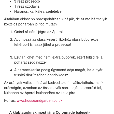
3 rész prosecco
1 rész szódavíz
Narancs, karikákra szeletelve
Általában öblösebb borospohárban kínálják, de szinte bármelyik
koktélos pohárban jól fog mutatni:
Öntsd rá némi jégre az Aperolt.
Add hozzá az olasz keserű likőrhöz olasz buborékos
fehérbort is, azaz jöhet a prosecco!
Ezután jöhet még némi extra buborék, ezért töltsd fel a
poharat szódavízzel.
A narancskarika pedig úgymond adja magát, ha a nyári
frissítő díszítésében gondolkodsz.
Az arányok változtatásával kedved szerint változtathatsz az íz
erősségén, azonban az összetevők sorrendjét ne cseréld fel,
különben az Aperol leülepedhet az ital aljára.
Forrás:
www.houseandgarden.co.uk
A klubtagoknak most jár a Colonnade baleset-