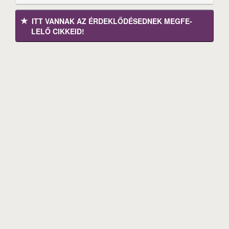
ITT VANNAK AZ ÉRDEK­LŐDÉ­SEDNEK MEGFE­
LELŐ CIKKEID!