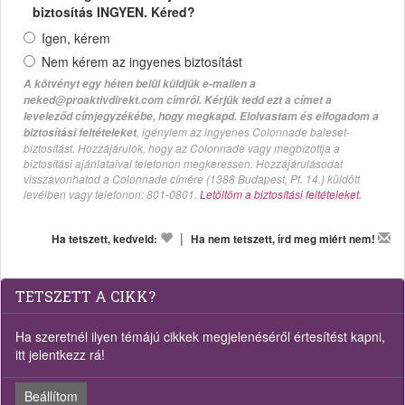
biztosítás INGYEN. Kéred?
Igen, kérem
Nem kérem az ingyenes biztosítást
A kötvényt egy héten belül küldjük e-mailen a
neked@proaktivdirekt.com címről. Kérjük tedd ezt a címet a
leveleződ címjegyzékébe, hogy megkapd. Elolvastam és elfogadom a
, igénylem az ingyenes Colonnade baleset-
biztosítási feltételeket
biztosítást. Hozzájárulok, hogy az Colonnade vagy megbízottja a
biztosítási ajánlataival telefonon megkeressen. Hozzájárulásodat
visszavonhatod a Colonnade címére (1388 Budapest, Pf. 14.) küldött
levélben vagy telefonon: 801-0801.
Letöltöm a biztosítási feltételeket.
|
Ha tetszett, kedveld:
Ha nem tetszett, írd meg miért nem!
TETSZETT A CIKK?
Ha szeretnél ilyen témájú cikkek megjelenéséről értesítést kapni,
itt jelentkezz rá!
Beállítom