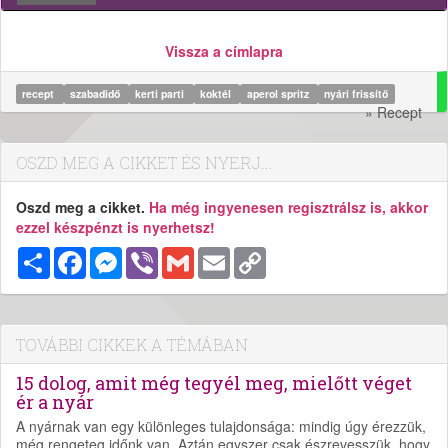
Vissza a címlapra
recept
szabadidő
kerti parti
koktél
aperol spritz
nyári frissítő
» Recept
OSZD MEG A CIKKET ÉS NYERJ...
Oszd meg a cikket.
Ha még ingyenesen regisztrálsz is, akkor
ezzel készpénzt is nyerhetsz!
Megosztás
Facebook
Messenger
Viber
Gmail
Email
Copy
Link
TOVÁBBI CIKKEK A TÉMÁBAN
15 dolog, amit még tegyél meg, mielőtt véget
ér a nyár
A nyárnak van egy különleges tulajdonsága: mindig úgy érezzük,
még rengeteg időnk van. Aztán egyszer csak észrevesszük, hogy