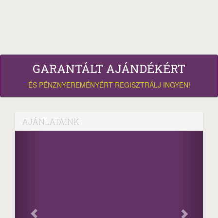
GARANTÁLT AJÁNDÉKÉRT
ÉS PÉNZNYEREMÉNYÉRT REGISZTRÁLJ INGYEN!
AJÁNLATAINK
Faceboo
Oszd meg cikke