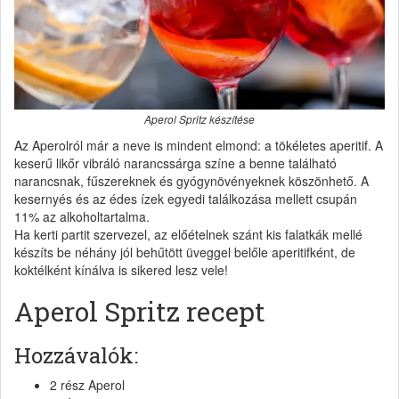
Aperol Spritz készítése
Az Aperolról már a neve is mindent elmond: a tökéletes aperitif. A
keserű likőr vibráló narancssárga színe a benne található
narancsnak, fűszereknek és gyógynövényeknek köszönhető. A
kesernyés és az édes ízek egyedi találkozása mellett csupán
11% az alkoholtartalma.
Ha kerti partit szervezel, az előételnek szánt kis falatkák mellé
készíts be néhány jól behűtött üveggel belőle aperitifként, de
koktélként kínálva is sikered lesz vele!
Aperol Spritz recept
Hozzávalók:
2 rész Aperol