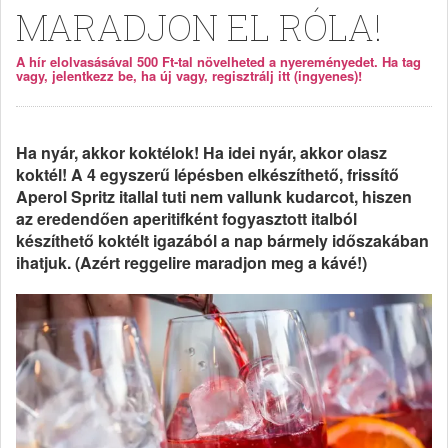
MARADJON EL RÓLA!
A hír elolvasásával 500 Ft-tal növelheted a nyereményedet. Ha tag
vagy, jelentkezz be, ha új vagy, regisztrálj itt (ingyenes)!
Ha nyár, akkor koktélok! Ha idei nyár, akkor olasz
koktél! A 4 egyszerű lépésben elkészíthető, frissítő
Aperol Spritz itallal tuti nem vallunk kudarcot, hiszen
az eredendően aperitifként fogyasztott italból
készíthető koktélt igazából a nap bármely időszakában
ihatjuk. (Azért reggelire maradjon meg a kávé!)