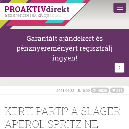
PROAKTIV
direkt
a szerencsések klubja
| 2011 óta
Garantált ajándékért és
pénznyereményért regisztrálj
ingyen!
?
2021.06.22. 15:16:00
10520
231
KERTI PARTI? A SLÁGER
APEROL SPRITZ NE