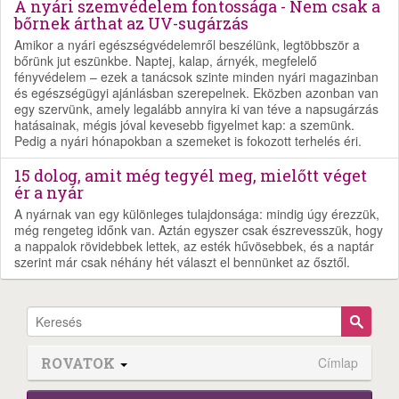
A nyári szemvédelem fontossága - Nem csak a
bőrnek árthat az UV-sugárzás
Amikor a nyári egészségvédelemről beszélünk, legtöbbször a
bőrünk jut eszünkbe. Naptej, kalap, árnyék, megfelelő
fényvédelem – ezek a tanácsok szinte minden nyári magazinban
és egészségügyi ajánlásban szerepelnek. Eközben azonban van
egy szervünk, amely legalább annyira ki van téve a napsugárzás
hatásainak, mégis jóval kevesebb figyelmet kap: a szemünk.
Pedig a nyári hónapokban a szemeket is fokozott terhelés éri.
15 dolog, amit még tegyél meg, mielőtt véget
ér a nyár
A nyárnak van egy különleges tulajdonsága: mindig úgy érezzük,
még rengeteg időnk van. Aztán egyszer csak észrevesszük, hogy
a nappalok rövidebbek lettek, az esték hűvösebbek, és a naptár
szerint már csak néhány hét választ el bennünket az ősztől.
ROVATOK
Címlap