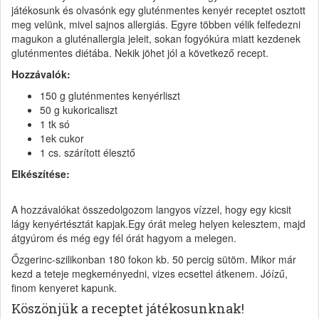
játékosunk és olvasónk egy gluténmentes kenyér receptet osztott
meg velünk, mivel sajnos allergiás. Egyre többen vélik felfedezni
magukon a gluténallergia jeleit, sokan fogyókúra miatt kezdenek
gluténmentes diétába. Nekik jöhet jól a következő recept.
Hozzávalók:
150 g gluténmentes kenyérliszt
50 g kukoricaliszt
1 tk só
1ek cukor
1 cs. szárított élesztő
Elkészítése:
A hozzávalókat összedolgozom langyos vízzel, hogy egy kicsit
lágy kenyértésztát kapjak.Egy órát meleg helyen kelesztem, majd
átgyúrom és még egy fél órát hagyom a melegen.
Őzgerinc-szilikonban 180 fokon kb. 50 percig sütöm. Mikor már
kezd a teteje megkeményedni, vizes ecsettel átkenem. Jóízű,
finom kenyeret kapunk.
Köszönjük a receptet játékosunknak!