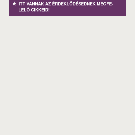
ITT VANNAK AZ ÉRDEK­LŐDÉ­SEDNEK MEGFE­
LELŐ CIKKEID!