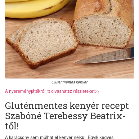
Gluténmentes kenyér
A nyereményjátékról itt olvashatsz részleteket>>
Gluténmentes kenyér recept
Szabóné Terebessy Beatrix-
től!
A karácsony sem múlhat el kenyér nélkül. Egyik kedves