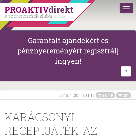
PROAKTIV
direkt
a szerencsések klubja
| 2011 óta
Garantált ajándékért és
pénznyereményért regisztrálj
ingyen!
?
2015.11.30. 11:31:19
13049
261
KARÁCSONYI
RECEPTJÁTÉK: AZ