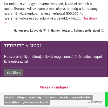
Ha neked is van egy kedvenc recepted, küldd el nekünk a
recept@proaktivdirekt.com e-mail címre, és még a karácsonyi
nyereményjátékunkban is részt vehetsz! 500.000 Ft
nyereménynövelést sorsolunk ki a beküldők között.
Részletek
itt>>
|
Ha tetszett, kedveld:
Ha nem tetszett, írd meg miért nem!
TETSZETT A CIKK?
Ha szeretnél ilyen témájú cikkek megjelenéséről értesítést kapni,
itt jelentkezz rá!
Beállítom
Vissza a címlapra
recept
allergia
egészség
háztartás
kenyér
nyereményjáték
» Recept
receptjáték
gluténmentes kenyér