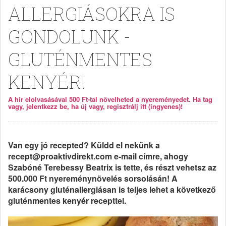
ALLERGIÁSOKRA IS
GONDOLUNK -
GLUTÉNMENTES
KENYÉR!
A hír elolvasásával 500 Ft-tal növelheted a nyereményedet. Ha tag
vagy, jelentkezz be, ha új vagy, regisztrálj itt (ingyenes)!
Van egy jó recepted? Küldd el nekünk a
recept@proaktivdirekt.com e-mail címre, ahogy
Szabóné Terebessy Beatrix is tette, és részt vehetsz az
500.000 Ft nyereménynövelés sorsolásán! A
karácsony gluténallergiásan is teljes lehet a következő
gluténmentes kenyér recepttel.