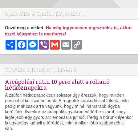
OSZD MEG A CIKKET ÉS NYERJ...
Oszd meg a cikket.
Ha még ingyenesen regisztrálsz is, akkor
ezzel készpénzt is nyerhetsz!
Megosztás
Facebook
Messenger
Viber
Gmail
Email
Copy
Link
TOVÁBBI CIKKEK A TÉMÁBAN
Arcápolási rutin 10 perc alatt a rohanó
hétköznapokra
A zsúfolt hétköznapokban sokszor úgy érezzük, hogy minden
perccel el kell számolnunk. A reggelek kapkodással telnek, este
pedig már csak arra vágyunk, hogy minél hamarabb ágyba
kerüljünk. Ilyenkor az arcápolás gyakran háttérbe szorul, vagy
legfeljebb egy gyors arclemosásra jut idő. Pedig a bőrünk ilyenkor
is ugyanúgy igényli a törődést, mint amikor több szabadidőnk
van.