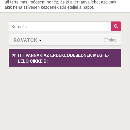
tál tartalmas, mégsem nehéz, és jó alternatíva lehet azoknak,
akik néha szívesen kezdenék sós étellel a napot.
ROVATOK
Címlap
ITT VANNAK AZ ÉRDEK­LŐDÉ­SEDNEK MEGFE­
LELŐ CIKKEID!