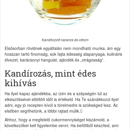
Kandírozott narancs és citrom
Elsősorban rövidnek egyáltalán nem mondható munka, ám egy
hosszan tartó finomság, sok fajta édesség alapanyaga, kulináris
élvezet, karácsonyi hangulat, ajándék és „virágosság”.
Kandírozás, mint édes
kihívás
Ha ilyet kapsz ajándékba, az ízén és a szépségén túl az
elkészítésével eltöltött időt is értékeld. Ha Te szándékozol ilyet
adni, egy jó recepten kívül a türelmedre is szükséged lesz. Az
elsőben segíthetünk, a többi rajtad múlik.
Ahhoz, hogy a megfelelő cukormennyiséget kiszámold, a
következőket kell figyelembe venni. Ha befőttből készíted, ami