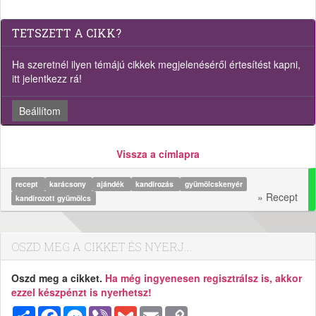
TETSZETT A CIKK?
Ha szeretnél ilyen témájú cikkek megjelenéséről értesítést kapni,
itt jelentkezz rá!
Beállítom
Vissza a címlapra
recept
karácsony
ajándék
kandírozás
gyümölcskenyér
» Recept
kandírozott gyümölcs
OSZD MEG A CIKKET ÉS NYERJ...
Oszd meg a cikket.
Ha még ingyenesen regisztrálsz is, akkor
ezzel készpénzt is nyerhetsz!
Megosztás
Facebook
Messenger
Viber
Gmail
Email
Copy