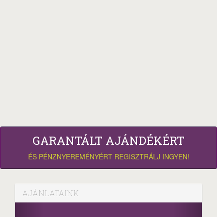
GARANTÁLT AJÁNDÉKÉRT
ÉS PÉNZNYEREMÉNYÉRT REGISZTRÁLJ INGYEN!
AJÁNLATAINK