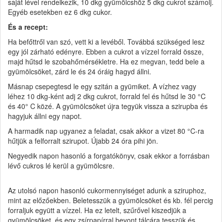
saját lével rendelkezik, 10 dkg gyümölcshöz 5 dkg cukrot számolj.
Egyéb esetekben ez 6 dkg cukor.
És a recept:
Ha befőttről van szó, vett ki a levéből. Továbbá szükséged lesz
egy jól zárható edényre. Ebben a cukrot a vízzel forrald össze,
majd hűtsd le szobahőmérsékletre. Ha ez megvan, tedd bele a
gyümölcsöket, zárd le és 24 óráig hagyd állni.
Másnap csepegtesd le egy szitán a gyümiket. A vízhez vagy
léhez 10 dkg-ként adj 2 dkg cukrot, forrald fel és hűtsd le 30 °C
és 40° C közé. A gyümölcsöket újra tegyük vissza a szirupba és
hagyjuk állni egy napot.
A harmadik nap ugyanez a feladat, csak akkor a vizet 80 °C-ra
hűtjük a felforralt szirupot. Újabb 24 óra pihi jön.
Negyedik napon hasonló a forgatókönyv, csak ekkor a forrásban
lévő cukros lé kerül a gyümölcsre.
Az utolsó napon hasonló cukormennyiséget adunk a sziruphoz,
mint az előzőekben. Beletesszük a gyümölcsöket és kb. fél percig
forraljuk együtt a vízzel. Ha ez letelt, szűrővel kiszedjük a
gyümölcsöket, és egy zsírpapírral bevont tálcára tesszük és