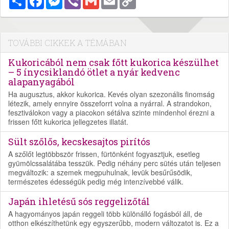
Link
TOVÁBBI CIKKEK A TÉMÁBAN
Kukoricából nem csak főtt kukorica készülhet
– 5 ínycsiklandó ötlet a nyár kedvenc
alapanyagából
Ha augusztus, akkor kukorica. Kevés olyan szezonális finomság
létezik, amely ennyire összeforrt volna a nyárral. A strandokon,
fesztiválokon vagy a piacokon sétálva szinte mindenhol érezni a
frissen főtt kukorica jellegzetes illatát.
Sült szőlős, kecskesajtos pirítós
A szőlőt legtöbbször frissen, fürtönként fogyasztjuk, esetleg
gyümölcssalátába tesszük. Pedig néhány perc sütés után teljesen
megváltozik: a szemek megpuhulnak, levük besűrűsödik,
természetes édességük pedig még intenzívebbé válik.
Japán ihletésű sós reggelizőtál
A hagyományos japán reggeli több különálló fogásból áll, de
otthon elkészíthetünk egy egyszerűbb, modern változatot is. Ez a