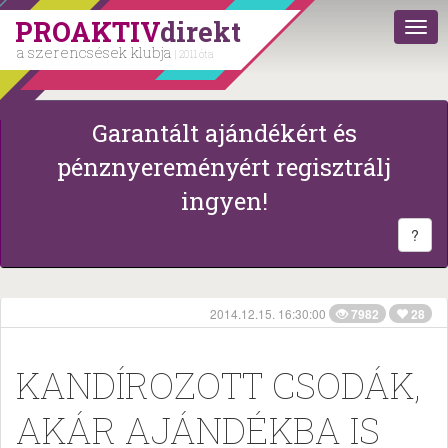
PROAKTIV
direkt
a szerencsések klubja
| 2011 óta
Garantált ajándékért és
pénznyereményért regisztrálj
ingyen!
?
2014.12.15. 16:30:00
7982
28
KANDÍROZOTT CSODÁK,
AKÁR AJÁNDÉKBA IS