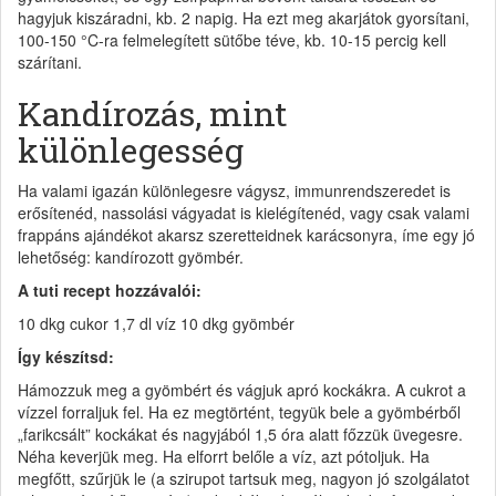
hagyjuk kiszáradni, kb. 2 napig. Ha ezt meg akarjátok gyorsítani,
100-150 °C-ra felmelegített sütőbe téve, kb. 10-15 percig kell
szárítani.
Kandírozás, mint
különlegesség
Ha valami igazán különlegesre vágysz, immunrendszeredet is
erősítenéd, nassolási vágyadat is kielégítenéd, vagy csak valami
frappáns ajándékot akarsz szeretteidnek karácsonyra, íme egy jó
lehetőség: kandírozott gyömbér.
A tuti recept hozzávalói:
10 dkg cukor 1,7 dl víz 10 dkg gyömbér
Így készítsd:
Hámozzuk meg a gyömbért és vágjuk apró kockákra. A cukrot a
vízzel forraljuk fel. Ha ez megtörtént, tegyük bele a gyömbérből
„farikcsált” kockákat és nagyjából 1,5 óra alatt főzzük üvegesre.
Néha keverjük meg. Ha elforrt belőle a víz, azt pótoljuk. Ha
megfőtt, szűrjük le (a szirupot tartsuk meg, nagyon jó szolgálatot