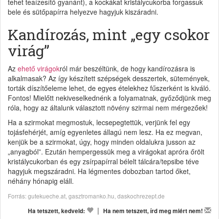
tehet teaízesítő gyanánt), a kockákat kristálycukorba forgassuk
bele és sütőpapírra helyezve hagyjuk kiszáradni.
Kandírozás, mint „egy csokor
virág”
Az
ehető virágok
ról már beszéltünk, de hogy kandírozásra is
alkalmasak? Az így készített szépségek desszertek, sütemények,
torták díszítőeleme lehet, de egyes ételekhez fűszerként is kiváló.
Fontos! Mielőtt nekiveselkednénk a folyamatnak, győződjünk meg
róla, hogy az általunk választott növény szirmai nem mérgezőek!
Ha a szirmokat megmostuk, lecsepegtettük, verjünk fel egy
tojásfehérjét, amíg egyenletes állagú nem lesz. Ha ez megvan,
kenjük be a szirmokat, úgy, hogy minden oldalukra jusson az
„anyagból”. Ezután hempergessük meg a virágokat apróra őrölt
kristálycukorban és egy zsírpapírral bélelt tálcára/tepsibe téve
hagyjuk megszáradni. Ha légmentes dobozban tartod őket,
néhány hónapig eláll.
Forrás: gutekueche.at, gasztromanko.hu, daskochrezept.de
|
Ha tetszett, kedveld:
Ha nem tetszett, írd meg miért nem!