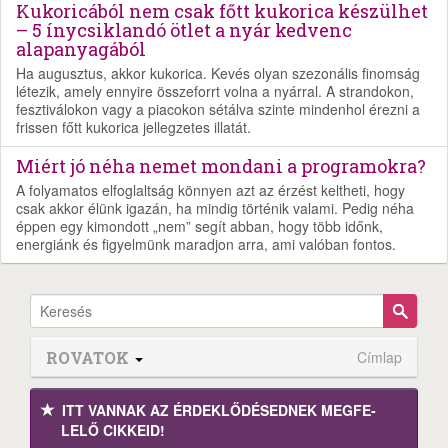
Kukoricából nem csak főtt kukorica készülhet
– 5 ínycsiklandó ötlet a nyár kedvenc
alapanyagából
Ha augusztus, akkor kukorica. Kevés olyan szezonális finomság
létezik, amely ennyire összeforrt volna a nyárral. A strandokon,
fesztiválokon vagy a piacokon sétálva szinte mindenhol érezni a
frissen főtt kukorica jellegzetes illatát.
Miért jó néha nemet mondani a programokra?
A folyamatos elfoglaltság könnyen azt az érzést keltheti, hogy
csak akkor élünk igazán, ha mindig történik valami. Pedig néha
éppen egy kimondott „nem” segít abban, hogy több időnk,
energiánk és figyelmünk maradjon arra, ami valóban fontos.
ROVATOK
Címlap
ITT VANNAK AZ ÉRDEK­LŐDÉ­SEDNEK MEGFE­
LELŐ CIKKEID!