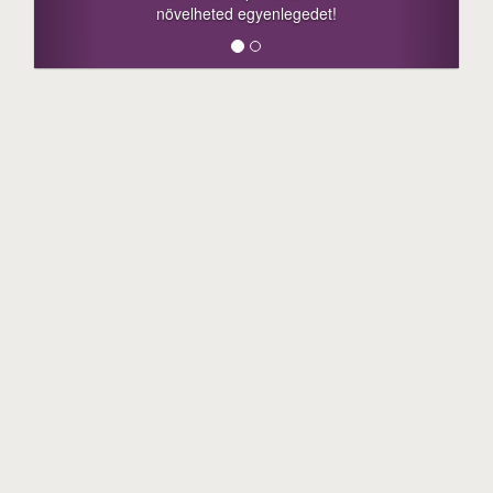
megosztási lehető
növelheted egyenlegedet!