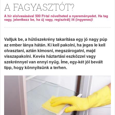
A FAGYASZTÓT?
A hír elolvasásával 500 Ft-tal növelheted a nyereményedet. Ha tag
vagy, jelentkezz be, ha új vagy, regisztrálj itt (ingyenes)!
Valljuk be, a hűtőszekrény takarítása egy jó nagy púp
az ember lánya hátán. Ki kell pakolni, ha jeges le kell
olvasztani, aztán kimosni, megszárogatni, majd
visszapakolni. Kevés háztartási eszközzel vagy
szekrénnyel van ennyi nyűg. Íme, egy-két jól bevált
tipp, hogy könnyítsünk a terhen.