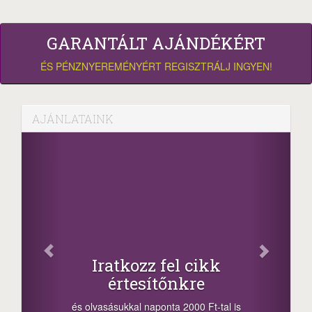
GARANTÁLT AJÁNDÉKÉRT
ÉS PÉNZNYEREMÉNYÉRT REGISZTRÁLJ INGYEN!
AJÁNLATAINK
Fa
Oszd me
Iratkozz fel cikk
+1.0
értesítőnkre
-nyeremény növe
a sorsolás napjá
vasásukkal naponta 2000 Ft-tal is