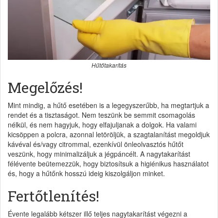
Hűtőtakarítás
Megelőzés!
Mint mindig, a hűtő esetében is a legegyszerűbb, ha megtartjuk a
rendet és a tisztaságot. Nem teszünk be semmit csomagolás
nélkül, és nem hagyjuk, hogy elfajuljanak a dolgok. Ha valami
kicsöppen a polcra, azonnal letöröljük, a szagtalanítást megoldjuk
kávéval és/vagy citrommal, ezenkívül önleolvasztós hűtőt
veszünk, hogy minimalizáljuk a jégpáncélt. A nagytakarítást
félévente beütemezzük, hogy biztosítsuk a higiénikus használatot
és, hogy a hűtőnk hosszú ideig kiszolgáljon minket.
Fertőtlenítés!
Évente legalább kétszer illő teljes nagytakarítást végezni a