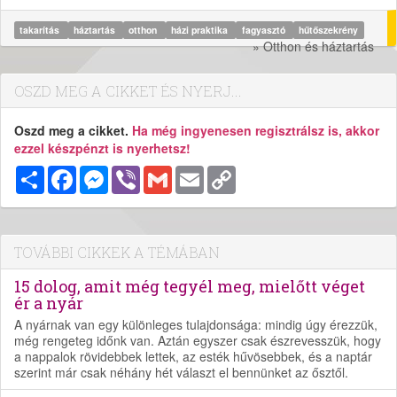
takarítás
háztartás
otthon
házi praktika
fagyasztó
hűtőszekrény
» Otthon és háztartás
OSZD MEG A CIKKET ÉS NYERJ...
Oszd meg a cikket.
Ha még ingyenesen regisztrálsz is, akkor
ezzel készpénzt is nyerhetsz!
Megosztás
Facebook
Messenger
Viber
Gmail
Email
Copy
Link
TOVÁBBI CIKKEK A TÉMÁBAN
15 dolog, amit még tegyél meg, mielőtt véget
ér a nyár
A nyárnak van egy különleges tulajdonsága: mindig úgy érezzük,
még rengeteg időnk van. Aztán egyszer csak észrevesszük, hogy
a nappalok rövidebbek lettek, az esték hűvösebbek, és a naptár
szerint már csak néhány hét választ el bennünket az ősztől.