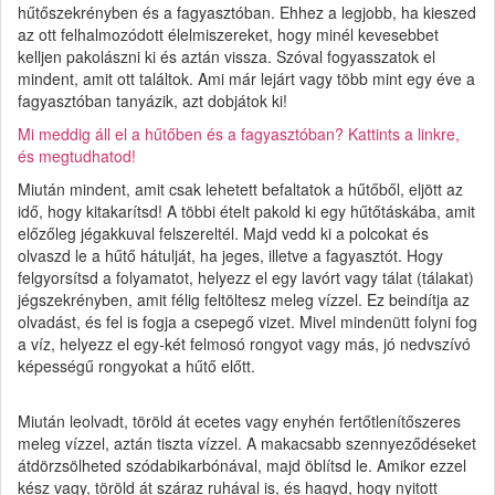
hűtőszekrényben és a fagyasztóban. Ehhez a legjobb, ha kieszed
az ott felhalmozódott élelmiszereket, hogy minél kevesebbet
kelljen pakolászni ki és aztán vissza. Szóval fogyasszatok el
mindent, amit ott találtok. Ami már lejárt vagy több mint egy éve a
fagyasztóban tanyázik, azt dobjátok ki!
Mi meddig áll el a hűtőben és a fagyasztóban? Kattints a linkre,
és megtudhatod!
Miután mindent, amit csak lehetett befaltatok a hűtőből, eljött az
idő, hogy kitakarítsd! A többi ételt pakold ki egy hűtőtáskába, amit
előzőleg jégakkuval felszereltél. Majd vedd ki a polcokat és
olvaszd le a hűtő hátulját, ha jeges, illetve a fagyasztót. Hogy
felgyorsítsd a folyamatot, helyezz el egy lavórt vagy tálat (tálakat)
jégszekrényben, amit félig feltöltesz meleg vízzel. Ez beindítja az
olvadást, és fel is fogja a csepegő vizet. Mivel mindenütt folyni fog
a víz, helyezz el egy-két felmosó rongyot vagy más, jó nedvszívó
képességű rongyokat a hűtő előtt.
Miután leolvadt, töröld át ecetes vagy enyhén fertőtlenítőszeres
meleg vízzel, aztán tiszta vízzel. A makacsabb szennyeződéseket
átdörzsölheted szódabikarbónával, majd öblítsd le. Amikor ezzel
kész vagy, töröld át száraz ruhával is, és hagyd, hogy nyitott