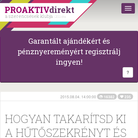
PROAKTIV
direkt
a szerencsések klubja
| 2011 óta
Garantált ajándékért és
pénznyereményért regisztrálj
ingyen!
?
2015.08.04. 14:00:00
16382
235
HOGYAN TAKARÍTSD KI
A HŰTŐSZEKRÉNYT ÉS