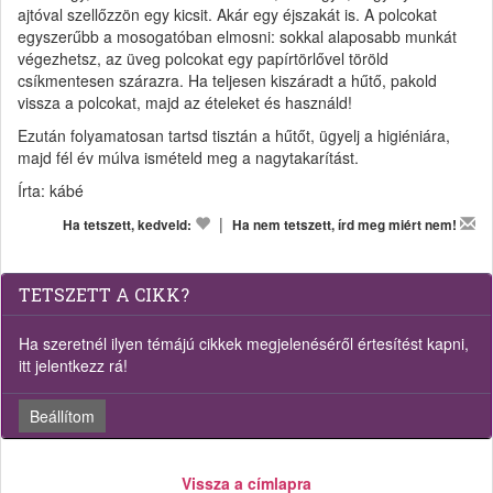
ajtóval szellőzzön egy kicsit. Akár egy éjszakát is. A polcokat
egyszerűbb a mosogatóban elmosni: sokkal alaposabb munkát
végezhetsz, az üveg polcokat egy papírtörlővel töröld
csíkmentesen szárazra. Ha teljesen kiszáradt a hűtő, pakold
vissza a polcokat, majd az ételeket és használd!
Ezután folyamatosan tartsd tisztán a hűtőt, ügyelj a higiéniára,
majd fél év múlva ismételd meg a nagytakarítást.
Írta: kábé
|
Ha tetszett, kedveld:
Ha nem tetszett, írd meg miért nem!
TETSZETT A CIKK?
Ha szeretnél ilyen témájú cikkek megjelenéséről értesítést kapni,
itt jelentkezz rá!
Beállítom
Vissza a címlapra