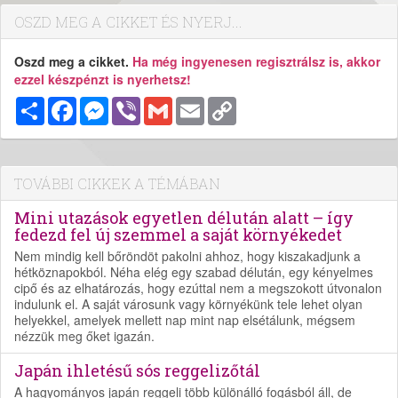
OSZD MEG A CIKKET ÉS NYERJ...
Oszd meg a cikket.
Ha még ingyenesen regisztrálsz is, akkor
ezzel készpénzt is nyerhetsz!
Megosztás
Facebook
Messenger
Viber
Gmail
Email
Copy
Link
TOVÁBBI CIKKEK A TÉMÁBAN
Mini utazások egyetlen délután alatt – így
fedezd fel új szemmel a saját környékedet
Nem mindig kell bőröndöt pakolni ahhoz, hogy kiszakadjunk a
hétköznapokból. Néha elég egy szabad délután, egy kényelmes
cipő és az elhatározás, hogy ezúttal nem a megszokott útvonalon
indulunk el. A saját városunk vagy környékünk tele lehet olyan
helyekkel, amelyek mellett nap mint nap elsétálunk, mégsem
nézzük meg őket igazán.
Japán ihletésű sós reggelizőtál
A hagyományos japán reggeli több különálló fogásból áll, de