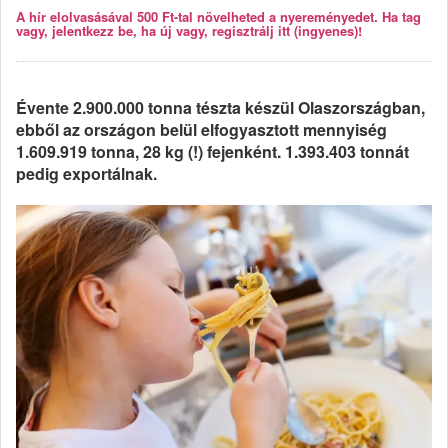
A hír elolvasásával 500 Ft-tal növelheted a nyereményedet. Ha tag
vagy, jelentkezz be, ha új vagy, regisztrálj itt (ingyenes)!
Évente 2.900.000 tonna tészta készül Olaszországban,
ebből az országon belül elfogyasztott mennyiség
1.609.919 tonna, 28 kg (!) fejenként. 1.393.403 tonnát
pedig exportálnak.