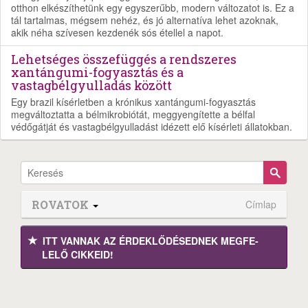
otthon elkészíthetünk egy egyszerűbb, modern változatot is. Ez a
tál tartalmas, mégsem nehéz, és jó alternatíva lehet azoknak,
akik néha szívesen kezdenék sós étellel a napot.
Lehetséges összefüggés a rendszeres
xantángumi-fogyasztás és a
vastagbélgyulladás között
Egy brazil kísérletben a krónikus xantángumi-fogyasztás
megváltoztatta a bélmikrobiótát, meggyengítette a bélfal
védőgátját és vastagbélgyulladást idézett elő kísérleti állatokban.
ROVATOK
Címlap
ITT VANNAK AZ ÉRDEK­LŐDÉ­SEDNEK MEGFE­
LELŐ CIKKEID!