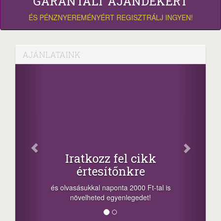
GARANTÁLT AJÁNDÉKÉRT
ÉS PÉNZNYEREMÉNYÉRT REGISZTRÁLJ INGYEN!
AJÁNLATAINK
Oszd 
Iratkozz fel cikk
+1
értesítőnkre
-nyeremény nö
a sorsolás na
 olvasásukkal naponta 2000 Ft-tal is
megosztási leh
növelheted egyenlegedet!