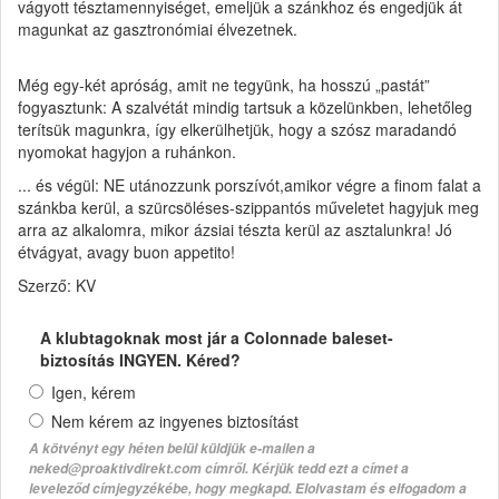
vágyott tésztamennyiséget, emeljük a szánkhoz és engedjük át
magunkat az gasztronómiai élvezetnek.
Még egy-két apróság, amit ne tegyünk, ha hosszú „pastát”
fogyasztunk: A szalvétát mindig tartsuk a közelünkben, lehetőleg
terítsük magunkra, így elkerülhetjük, hogy a szósz maradandó
nyomokat hagyjon a ruhánkon.
... és végül: NE utánozzunk porszívót,amikor végre a finom falat a
szánkba kerül, a szürcsöléses-szippantós műveletet hagyjuk meg
arra az alkalomra, mikor ázsiai tészta kerül az asztalunkra! Jó
étvágyat, avagy buon appetito!
Szerző: KV
A klubtagoknak most jár a Colonnade baleset-
biztosítás INGYEN. Kéred?
Igen, kérem
Nem kérem az ingyenes biztosítást
A kötvényt egy héten belül küldjük e-mailen a
neked@proaktivdirekt.com címről. Kérjük tedd ezt a címet a
leveleződ címjegyzékébe, hogy megkapd. Elolvastam és elfogadom a