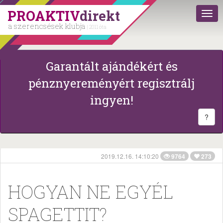
PROAKTIV
direkt
a szerencsések klubja
| 2011 óta
Garantált ajándékért és
pénznyereményért regisztrálj
ingyen!
?
2019.12.16. 14:10:20
9764
273
HOGYAN NE EGYÉL
SPAGETTIT?