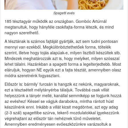
Spagetti evés
185 tésztagyár működik az országban. Gombóc Artúrnál
megtanultuk, hogy hányféle csokifajta-forma létezik, és mind
nagyon szerethető.
A tésztának is számos fajtáját gyártják, azt sem tudni pontosan
mennyi van ezekből. Megkülönböztethetőek forma, töltelék
szerint, illetve hogy tojás alapúak-e, milyen lisztből készültek stb.
Mindezek meghatározzák azt is, hogy melyiket, milyen szósszal
lehet tálalni. Hazánkban a spagetti forma a legelterjedtebb. Most
eláruljuk, hogyan NE együk ezt a fajta tésztát, amennyiben olasz
módra szeretnénk fogyasztani.
Először is: bármily’ furcsán is hangzik ez nekünk, magyaroknak,
ezt a tésztaételt mélytányérba tálaljuk. Továbbá csak villát
helyezzünk a tányér mellé, kanállal semmiképp se fogjunk hozzá
az evéshez! Késsel se vágjuk darabokra, mintha rántott húst
készülnénk enni. Inkább a villát kicsit megdöntve, azt egy adag
(2-3 szál) spagettibe szúrva, tekerő mozdulatokkal igyekezzünk
végrehajtani az először tán nehéznek tűnő műveletet.
Amennyiben eredményesen evőeszközünkre varázsoltuk a