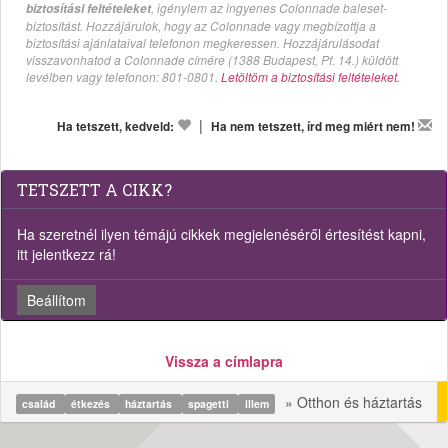
, igénylem az ingyenes Colonnade baleset-
biztosítási feltételeket
biztosítást. Hozzájárulok, hogy az Colonnade vagy megbízottja a
biztosítási ajánlataival telefonon megkeressen. Hozzájárulásodat
visszavonhatod a Colonnade címére (1388 Budapest, Pf. 14.) küldött
levélben vagy telefonon: 801-0801.
Letöltöm a biztosítási feltételeket.
|
Ha tetszett, kedveld:
Ha nem tetszett, írd meg miért nem!
TETSZETT A CIKK?
Ha szeretnél ilyen témájú cikkek megjelenéséről értesítést kapni,
itt jelentkezz rá!
Beállítom
Vissza a címlapra
» Otthon és háztartás
család
étkezés
háztartás
spagetti
illem