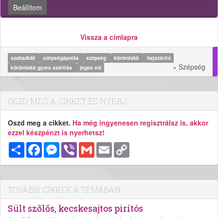
Beállítom
Vissza a címlapra
szabadidő
szépségápolás
szépség
körömlakk
hajszárító
» Szépség
körömlakk gyors szárítás
jeges víz
OSZD MEG A CIKKET ÉS NYERJ...
Oszd meg a cikket.
Ha még ingyenesen regisztrálsz is, akkor
ezzel készpénzt is nyerhetsz!
Megosztás
Facebook
Messenger
Viber
Gmail
Email
Copy
Link
TOVÁBBI CIKKEK A TÉMÁBAN
Sült szőlős, kecskesajtos pirítós