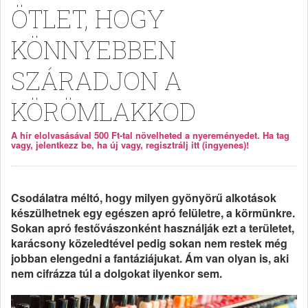
ÖTLET, HOGY
KÖNNYEBBEN
SZÁRADJON A
KÖRÖMLAKKOD
A hír elolvasásával 500 Ft-tal növelheted a nyereményedet. Ha tag
vagy, jelentkezz be, ha új vagy, regisztrálj itt (ingyenes)!
Csodálatra méltó, hogy milyen gyönyörű alkotások
készülhetnek egy egészen apró felületre, a körmünkre.
Sokan apró festővászonként használják ezt a területet,
karácsony közeledtével pedig sokan nem restek még
jobban elengedni a fantáziájukat. Ám van olyan is, aki
nem cifrázza túl a dolgokat ilyenkor sem.