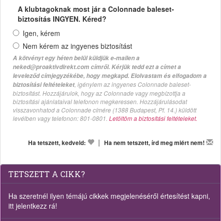
A klubtagoknak most jár a Colonnade baleset-
biztosítás INGYEN. Kéred?
Igen, kérem
Nem kérem az ingyenes biztosítást
A kötvényt egy héten belül küldjük e-mailen a
neked@proaktivdirekt.com címről. Kérjük tedd ezt a címet a
leveleződ címjegyzékébe, hogy megkapd. Elolvastam és elfogadom a
, igénylem az ingyenes Colonnade baleset-
biztosítási feltételeket
biztosítást. Hozzájárulok, hogy az Colonnade vagy megbízottja a
biztosítási ajánlataival telefonon megkeressen. Hozzájárulásodat
visszavonhatod a Colonnade címére (1388 Budapest, Pf. 14.) küldött
levélben vagy telefonon: 801-0801.
Letöltöm a biztosítási feltételeket.
|
Ha tetszett, kedveld:
Ha nem tetszett, írd meg miért nem!
TETSZETT A CIKK?
Ha szeretnél ilyen témájú cikkek megjelenéséről értesítést kapni,
itt jelentkezz rá!