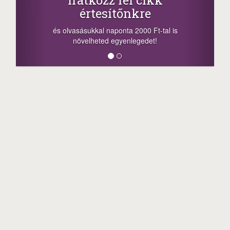
értesítőnkre
-nyeremény
a sorsolás 
és olvasásukkal naponta 2000 Ft-tal is
megosztási 
növelheted egyenlegedet!