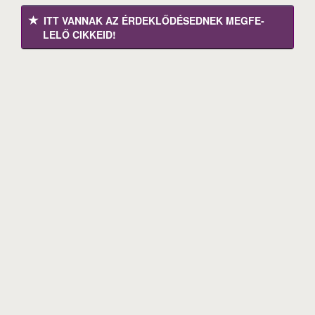
ITT VANNAK AZ ÉRDEK­LŐDÉ­SEDNEK MEGFE­
LELŐ CIKKEID!