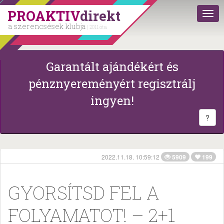
PROAKTIV
direkt
a szerencsések klubja
| 2011 óta
Garantált ajándékért és
pénznyereményért regisztrálj
ingyen!
?
2022.11.18. 10:59:12
5909
199
GYORSÍTSD FEL A
FOLYAMATOT! – 2+1