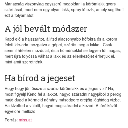
Manapság viszonylag egyszerű megoldani a körömlakk gyors
szárítását, mert nem egy olyan lakk, spray létezik, amely segítheti
ezt a folyamatot.
A jól bevált módszer
Kapd elő a hajszárítót, állítsd alacsonyabb hőfokra és a köröm
felett ide-oda mozgatva a gépet, száríts meg a lakkot. Csak
semmi hirtelen mozdulat, és a hőmérséklet se legyen túl magas,
mert újra folyóssá válhat a lakk és az ellenkezőjét érhetjük el,
mint amit szeretnénk.
Ha bírod a jegeset
Hogy hogy jön össze a száraz körömlakk és a jeges víz? Na,
most figyelj! Kend fel a lakkot, hagyd száradni nagyjából 3 percig,
majd dugd a körmeid néhány másodperc erejéig jéghideg vízbe.
Ha kivetted a vízből, hagyd megszáradni a kezed. A törölközőt
egyelőre mellőzd!
Forrás:
miss.at