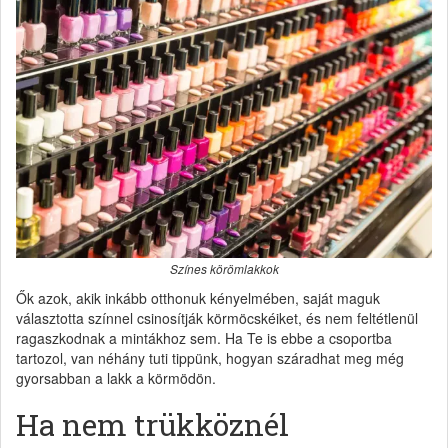
Színes körömlakkok
Ők azok, akik inkább otthonuk kényelmében, saját maguk
választotta színnel csinosítják körmöcskéiket, és nem feltétlenül
ragaszkodnak a mintákhoz sem. Ha Te is ebbe a csoportba
tartozol, van néhány tuti tippünk, hogyan száradhat meg még
gyorsabban a lakk a körmödön.
Ha nem trükköznél