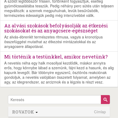
A szőlőt legtöbbször frissen, fürtönként fogyasztjuk, esetleg
gyümölcssalátába tesszük. Pedig néhány perc sütés után teljesen
megváltozik: a szemek megpuhulnak, levük besűrűsödik,
természetes édességük pedig még intenzívebbé válik.
Az alvási szokások befolyásolják az étkezési
szokásokat és az anyagcsere-egészséget
Az alvás-ébrenlét természetes ritmusa, vagyis a kronotípus
összefüggést mutathat az étkezési mintázatokkal és az
anyagcsere állapotával.
Mi történik a testünkkel, amikor nevetünk?
A nevetés néha egy halk mosollyal kezdődik, máskor annyira
erős, hogy könnybe lábad a szemünk, fájni kezd a hasunk, és alig
kapunk levegőt. Bár többnyire egyszerű, ösztönös reakciónak
gondoljuk, a nevetés valójában összetett folyamat, amelyben az
agy, az idegrendszer, az arcizmok és a légzés is részt vesz.
ROVATOK
Címlap