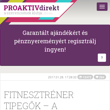
PROAKTIV
direkt
a szerencsések klubja
| 2011 óta
Garantált ajándékért és
pénznyereményért regisztrálj
ingyen!
?
2017.01.28. 17:28:32
12472
284
FITNESZTRÉNER
TIPEGŐK – A