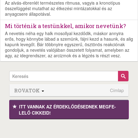
Az alvás-ébrenlét természetes ritmusa, vagyis a kronotípus
összefüggést mutathat az étkezési mintázatokkal és az
anyagcsere állapotával.
Mi történik a testünkkel, amikor nevetünk?
A nevetés néha egy halk mosollyal kezdődik, máskor annyira
erős, hogy könnybe lábad a szemünk, fájni kezd a hasunk, és alig
kapunk levegőt. Bár többnyire egyszerű, ösztönös reakciónak
gondoljuk, a nevetés valójában összetett folyamat, amelyben az
agy, az idegrendszer, az arcizmok és a légzés is részt vesz.
ROVATOK
Címlap
ITT VANNAK AZ ÉRDEK­LŐDÉ­SEDNEK MEGFE­
LELŐ CIKKEID!