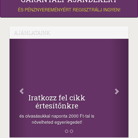
ÉS PÉNZNYEREMÉNYÉRT REGISZTRÁLJ INGYEN!
AJÁNLATAINK
Facebook
Oszd meg cikkeinket
+1.000.000 Ft...
-nyeremény növelés jár a szerencsésnek
a sorsolás napján! A cikkek alján találsz
megosztási lehetőséget. Lájkolj is minket!