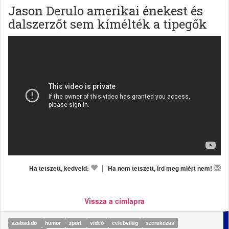
Jason Derulo amerikai énekest és
dalszerzőt sem kímélték a tipegők
|
Ha tetszett, kedveld:
Ha nem tetszett, írd meg miért nem!
Vissza a címlapra
szabadidő
humor
sport
videó
celebvilág
szórakozás