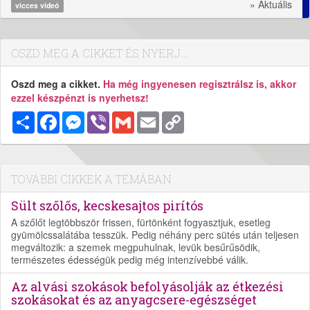
» Aktuális
vicces videó
OSZD MEG A CIKKET ÉS NYERJ...
Oszd meg a cikket.
Ha még ingyenesen regisztrálsz is, akkor
ezzel készpénzt is nyerhetsz!
Megosztás
Facebook
Messenger
Viber
Gmail
Email
Copy
Link
TOVÁBBI CIKKEK A TÉMÁBAN
Sült szőlős, kecskesajtos pirítós
A szőlőt legtöbbször frissen, fürtönként fogyasztjuk, esetleg
gyümölcssalátába tesszük. Pedig néhány perc sütés után teljesen
megváltozik: a szemek megpuhulnak, levük besűrűsödik,
természetes édességük pedig még intenzívebbé válik.
Az alvási szokások befolyásolják az étkezési
szokásokat és az anyagcsere-egészséget