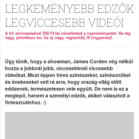
LEGKEMÉNYEBB EDZŐK
LEGVICCESEBB VIDEÓI
A hír elolvasásával 500 Ft-tal növelheted a nyereményedet. Ha tag
vagy, jelentkezz be, ha új vagy, regisztrálj itt (ingyenes)!
Úgy tűnik, hogy a showman, James Corden vég nélkül
hozza a jobbnál jobb, viccesebbnél viccesebb
videókat. Most éppen híres színészeket, színésznőket
és énekeseket vett rá arra, hogy ország-világ előtt
eddzenek, természetesen vele együtt. De nem is ez a
meglepő, hanem a személyi edzők, akiket választott a
finteszrutinhoz. :)