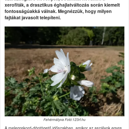
xerofiták, a drasztikus éghajlatváltozás során kiemelt
fontosságúakká válnak. Megnézzük, hogy milyen
fajtákat javasolt telepíteni.
Fehérmályva Fotó:123rf.hu
A melegrekord-döntögető időszakban, amikor az aszályok egyre