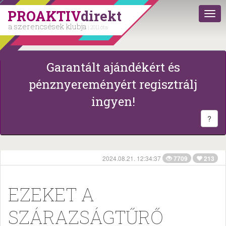
PROAKTIV
direkt
a szerencsések klubja
| 2011 óta
Garantált ajándékért és
pénznyereményért regisztrálj
ingyen!
?
2024.08.21. 12:34:37
7709
213
EZEKET A
SZÁRAZSÁGTŰRŐ