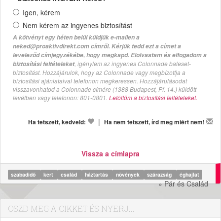
Igen, kérem
Nem kérem az ingyenes biztosítást
A kötvényt egy héten belül küldjük e-mailen a
neked@proaktivdirekt.com címről. Kérjük tedd ezt a címet a
leveleződ címjegyzékébe, hogy megkapd. Elolvastam és elfogadom a
, igénylem az ingyenes Colonnade baleset-
biztosítási feltételeket
biztosítást. Hozzájárulok, hogy az Colonnade vagy megbízottja a
biztosítási ajánlataival telefonon megkeressen. Hozzájárulásodat
visszavonhatod a Colonnade címére (1388 Budapest, Pf. 14.) küldött
levélben vagy telefonon: 801-0801.
Letöltöm a biztosítási feltételeket.
|
Ha tetszett, kedveld:
Ha nem tetszett, írd meg miért nem!
Vissza a címlapra
szabadidő
kert
család
háztartás
növények
szárazság
éghajlat
» Pár és Család
OSZD MEG A CIKKET ÉS NYERJ...