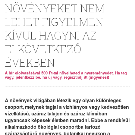
NÖVÉNYEKET NEM
LEHET FIGYELMEN
KÍVÜL HAGYNI AZ
ELKÖVETKEZŐ
ÉVEKBEN
A hír elolvasásával 500 Ft-tal növelheted a nyereményedet. Ha tag
vagy, jelentkezz be, ha új vagy, regisztrálj itt (ingyenes)!
A növények világában létezik egy olyan különleges
csoport, melynek tagjai a vízhiányos vagy kedvezőtlen
vízellátású, száraz talajon és száraz klímában
ugyancsak képesek életben maradni. Ebbe a rendkívül
alkalmazkodó ökológiai csoportba tartozó
szárazságtűrő növények, botanikai nevükön a