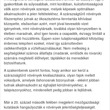
gyakoribbak és súlyosabbak, mint korábban, kulcsfontosságúvá
válik azon növények szerepe, melyek képesek optimálisan
alkalmazkodni a jelen feltételekhez. A szárazságtűrő növények
főszerephez jutnak az ökoszisztéma-fenntartás kihívásai
közepette, elsősorban azért, mert jóval kevesebb vizet
igényelnek, mint növénytársaik, továbbá olyan környezetben is
életben maradnak, ahol igen kevés a csapadék, és/vagy limitált a
vízhez való hozzáférés. Éppen ezen tulajdonságaikból kifolyólag
érdemes telepíteni ezeket, mivel így számottevően
csökkenthetjük a vízfelhasználásukat. Nem mellesleg a
segítségükkel számos állatfajta (madarak, emlősök és rovarok)
számára megfelelő élőhelyet, táplálékot és menedéket
biztosíthatunk.
A szakemberek szerint fontos, hogy amikor sor kerül a
szárazságtűrő növények kiválasztására, olyan fajok mellett
voksoljunk, amelyek őshonosnak bizonyulnak - ekként jobban
tudnak alkalmazkodni az éghajlati körülményekhez, a
talajviszonyokhoz, mindenellett pedig jobban is fejlődnek.
Már a 20. század második felében megjelent mezőgazdasági
kutatások hangsúlyozták e növények jelentőségteljességét.