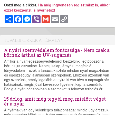
Oszd meg a cikket.
Ha még ingyenesen regisztrálsz is, akkor
ezzel készpénzt is nyerhetsz!
Megosztás
Facebook
Messenger
Viber
Gmail
Email
Copy
Link
TOVÁBBI CIKKEK A TÉMÁBAN
A nyári szemvédelem fontossága - Nem csak a
bőrnek árthat az UV-sugárzás
Amikor a nyári egészségvédelemről beszélünk, legtöbbször a
bőrünk jut eszünkbe. Naptej, kalap, árnyék, megfelelő
fényvédelem – ezek a tanácsok szinte minden nyári magazinban
és egészségügyi ajánlásban szerepelnek. Eközben azonban van
egy szervünk, amely legalább annyira ki van téve a napsugárzás
hatásainak, mégis jóval kevesebb figyelmet kap: a szemünk.
Pedig a nyári hónapokban a szemeket is fokozott terhelés éri.
15 dolog, amit még tegyél meg, mielőtt véget
ér a nyár
A nyárnak van egy különleges tulajdonsága: mindig úgy érezzük,
még rengeteg időnk van. Aztán egyszer csak észrevesszük, hogy