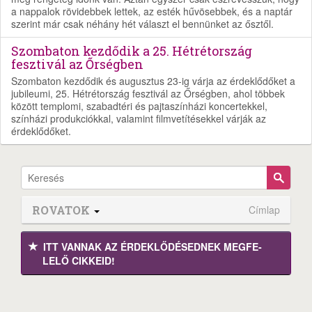
a nappalok rövidebbek lettek, az esték hűvösebbek, és a naptár
szerint már csak néhány hét választ el bennünket az ősztől.
Szombaton kezdődik a 25. Hétrétország
fesztivál az Őrségben
Szombaton kezdődik és augusztus 23-ig várja az érdeklődőket a
jubileumi, 25. Hétrétország fesztivál az Őrségben, ahol többek
között templomi, szabadtéri és pajtaszínházi koncertekkel,
színházi produkciókkal, valamint filmvetítésekkel várják az
érdeklődőket.
ROVATOK
Címlap
ITT VANNAK AZ ÉRDEK­LŐDÉ­SEDNEK MEGFE­
LELŐ CIKKEID!