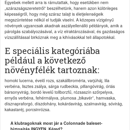
Egyebek mellett arra is rámutattak, hogy esetükben nem
„szárazságszeretetről” beszélhetünk, hanem azon különleges
képességről, hogy még száraz talajt is életjelenségeik
megszüntetése nélkül el tudják viselni. A közepes vízigényű
növények ugyancsak akadnak aszályellenálló példányok, amik a
párolgás szabályozásával, a víz elraktározásával, és gazdaságos
vízszállítással birkóznak meg a kihívásokkal teli állapotokkal.
E speciális kategóriába
például a következő
növényfélék tartoznak:
homoki lucerna, évelő rozs, szakállbroméria, varjúháj, lila
verbéna, lisztes zsálya, sárga rudbeckia, pillangóvirág, óriás
bársonyvirág, bordó levelű tollborzfű, rózsaszín szőrpelyva,
ernyős verbéna, fehérmályva, plumosa „bikavér”, hamvaska,
dísznapraforgó, díszdohány, kokárdavirág, szalmavirág, sóvirág,
kakastaréj, porcsinrózsa.
A klubtagoknak most jár a Colonnade baleset-
biztosítás INGYEN. Kéred?