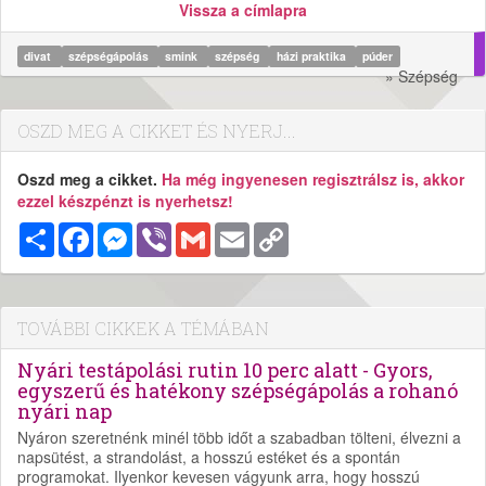
Vissza a címlapra
divat
szépségápolás
smink
szépség
házi praktika
púder
» Szépség
OSZD MEG A CIKKET ÉS NYERJ...
Oszd meg a cikket.
Ha még ingyenesen regisztrálsz is, akkor
ezzel készpénzt is nyerhetsz!
Megosztás
Facebook
Messenger
Viber
Gmail
Email
Copy
Link
TOVÁBBI CIKKEK A TÉMÁBAN
Nyári testápolási rutin 10 perc alatt - Gyors,
egyszerű és hatékony szépségápolás a rohanó
nyári nap
Nyáron szeretnénk minél több időt a szabadban tölteni, élvezni a
napsütést, a strandolást, a hosszú estéket és a spontán
programokat. Ilyenkor kevesen vágyunk arra, hogy hosszú