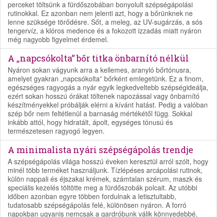
perceket töltsünk a fürdőszobában bonyolult szépségápolási
rutinokkal. Ez azonban nem jelenti azt, hogy a bőrünknek ne
lenne szüksége törődésre. Sőt, a meleg, az UV-sugárzás, a sós
tengervíz, a klóros medence és a fokozott izzadás miatt nyáron
még nagyobb figyelmet érdemel.
A „napcsókolta” bőr titka önbarnító nélkül
Nyáron sokan vágyunk arra a kellemes, aranyló bőrtónusra,
amelyet gyakran „napcsókolta” bőrként emlegetünk. Ez a finom,
egészséges ragyogás a nyár egyik legkedveltebb szépségideálja,
ezért sokan hosszú órákat töltenek napozással vagy önbarnító
készítményekkel próbálják elérni a kívánt hatást. Pedig a valóban
szép bőr nem feltétlenül a barnaság mértékétől függ. Sokkal
inkább attól, hogy hidratált, ápolt, egységes tónusú és
természetesen ragyogó legyen.
A minimalista nyári szépségápolás trendje
A szépségápolás világa hosszú éveken keresztül arról szólt, hogy
minél több terméket használjunk. Tízlépéses arcápolási rutinok,
külön nappali és éjszakai krémek, számtalan szérum, maszk és
speciális kezelés töltötte meg a fürdőszobák polcait. Az utóbbi
időben azonban egyre többen fordulnak a letisztultabb,
tudatosabb szépségápolás felé, különösen nyáron. A forró
napokban ugyanis nemcsak a gardróbunk válik könnyedebbé,