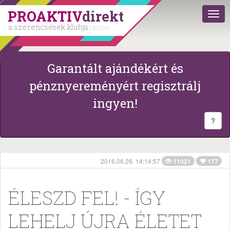
PROAKTIV
direkt
a szerencsések klubja
| 2011 óta
Garantált ajándékért és
pénznyereményért regisztrálj
ingyen!
?
2016.06.26. 14:14:57
11021
177
ÉLESZD FEL! - ÍGY
LEHELJ ÚJRA ÉLETET