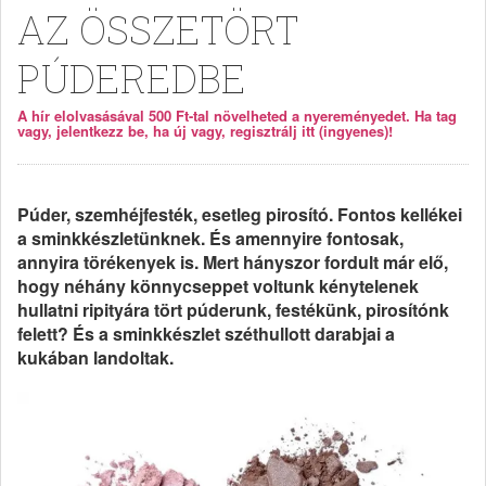
AZ ÖSSZETÖRT
PÚDEREDBE
A hír elolvasásával 500 Ft-tal növelheted a nyereményedet. Ha tag
vagy, jelentkezz be, ha új vagy, regisztrálj itt (ingyenes)!
Púder, szemhéjfesték, esetleg pirosító. Fontos kellékei
a sminkkészletünknek. És amennyire fontosak,
annyira törékenyek is. Mert hányszor fordult már elő,
hogy néhány könnycseppet voltunk kénytelenek
hullatni ripityára tört púderunk, festékünk, pirosítónk
felett? És a sminkkészlet széthullott darabjai a
kukában landoltak.