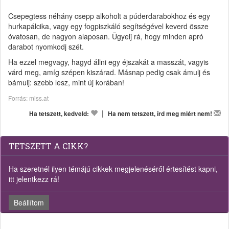
Csepegtess néhány csepp alkoholt a púderdarabokhoz és egy
hurkapálcika, vagy egy fogpiszkáló segítségével keverd össze
óvatosan, de nagyon alaposan. Ügyelj rá, hogy minden apró
darabot nyomkodj szét.
Ha ezzel megvagy, hagyd állni egy éjszakát a masszát, vagyis
várd meg, amíg szépen kiszárad. Másnap pedig csak ámulj és
bámulj: szebb lesz, mint új korában!
Forrás: miss.at
|
Ha tetszett, kedveld:
Ha nem tetszett, írd meg miért nem!
TETSZETT A CIKK?
Ha szeretnél ilyen témájú cikkek megjelenéséről értesítést kapni,
itt jelentkezz rá!
Beállítom