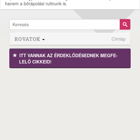
hanem a bőrápolási rutinunk is.
ROVATOK
Címlap
ITT VANNAK AZ ÉRDEK­LŐDÉ­SEDNEK MEGFE­
LELŐ CIKKEID!