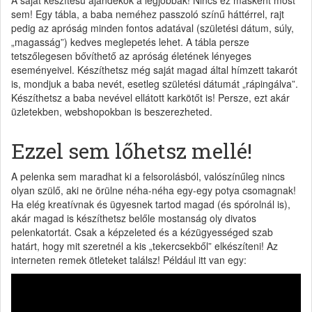
sem! Egy tábla, a baba neméhez passzoló színű háttérrel, rajt
pedig az apróság minden fontos adatával (születési dátum, súly,
„magasság”) kedves meglepetés lehet. A tábla persze
tetszőlegesen bővíthető az apróság életének lényeges
eseményeivel. Készíthetsz még saját magad által hímzett takarót
is, mondjuk a baba nevét, esetleg születési dátumát „rápingálva”.
Készíthetsz a baba nevével ellátott karkötőt is! Persze, ezt akár
üzletekben, webshopokban is beszerezheted.
Ezzel sem lőhetsz mellé!
A pelenka sem maradhat ki a felsorolásból, valószínűleg nincs
olyan szülő, aki ne örülne néha-néha egy-egy potya csomagnak!
Ha elég kreatívnak és ügyesnek tartod magad (és spórolnál is),
akár magad is készíthetsz belőle mostanság oly divatos
pelenkatortát. Csak a képzeleted és a kézügyességed szab
határt, hogy mit szeretnél a kis „tekercsekből” elkészíteni! Az
interneten remek ötleteket találsz! Például itt van egy: