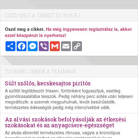
OSZD MEG A CIKKET ÉS NYERJ...
Oszd meg a cikket.
Ha még ingyenesen regisztrálsz is, akkor
ezzel készpénzt is nyerhetsz!
Megosztás
Facebook
Messenger
Viber
Gmail
Email
Copy
Link
TOVÁBBI CIKKEK A TÉMÁBAN
Sült szőlős, kecskesajtos pirítós
A szőlőt legtöbbször frissen, fürtönként fogyasztjuk, esetleg
gyümölcssalátába tesszük. Pedig néhány perc sütés után teljesen
megváltozik: a szemek megpuhulnak, levük besűrűsödik,
természetes édességük pedig még intenzívebbé válik.
Az alvási szokások befolyásolják az étkezési
szokásokat és az anyagcsere-egészséget
Az alvás-ébrenlét természetes ritmusa, vagyis a kronotípus
összefüggést mutathat az étkezési mintázatokkal és az