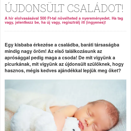
ÚJDONSÜLT CSALÁDOT!
A hír elolvasásával 500 Ft-tal növelheted a nyereményedet. Ha tag
vagy, jelentkezz be, ha új vagy, regisztrálj itt (ingyenes)!
Egy kisbaba érkezése a családba, baráti társaságba
mindig nagy öröm! Az első találkozásunk az
aprósággal pedig maga a csoda! De mit vigyünk a
picurkának, mit vigyünk az újdonsült szülőknek, hogy
hasznos, mégis kedves ajándékkal lepjük meg őket?