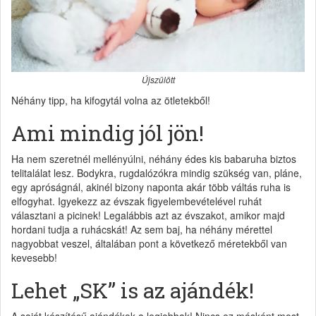
Újszülött
Néhány tipp, ha kifogytál volna az ötletekből!
Ami mindig jól jön!
Ha nem szeretnél mellényúlni, néhány édes kis babaruha biztos
telitalálat lesz. Bodykra, rugdalózókra mindig szükség van, pláne,
egy apróságnál, akinél bizony naponta akár több váltás ruha is
elfogyhat. Igyekezz az évszak figyelembevételével ruhát
választani a picinek! Legalábbis azt az évszakot, amikor majd
hordani tudja a ruhácskát! Az sem baj, ha néhány mérettel
nagyobbat veszel, általában pont a következő méretekből van
kevesebb!
Lehet „SK” is az ajándék!
A saját készítésű ajándékok a legjobbak! Nincs ez másként most