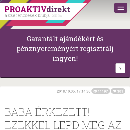
PROAKTIV
direkt
a szerencsések klubja
| 2011 óta
Garantált ajándékért és
pénznyereményért regisztrálj
ingyen!
?
2018.10.05. 17:14:36
11197
301
BABA ÉRKEZETT! –
EZEKKEL LEPD MEG AZ