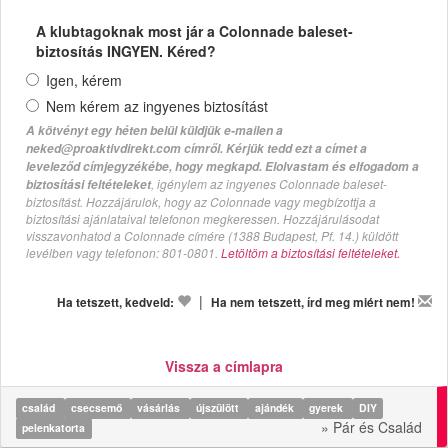
A klubtagoknak most jár a Colonnade baleset-
biztosítás INGYEN. Kéred?
Igen, kérem
Nem kérem az ingyenes biztosítást
A kötvényt egy héten belül küldjük e-mailen a
neked@proaktivdirekt.com címről. Kérjük tedd ezt a címet a
leveleződ címjegyzékébe, hogy megkapd. Elolvastam és elfogadom a
, igénylem az ingyenes Colonnade baleset-
biztosítási feltételeket
biztosítást. Hozzájárulok, hogy az Colonnade vagy megbízottja a
biztosítási ajánlataival telefonon megkeressen. Hozzájárulásodat
visszavonhatod a Colonnade címére (1388 Budapest, Pf. 14.) küldött
levélben vagy telefonon: 801-0801.
Letöltöm a biztosítási feltételeket.
|
Ha tetszett, kedveld:
Ha nem tetszett, írd meg miért nem!
Vissza a címlapra
család
csecsemő
vásárlás
újszülött
ajándék
gyerek
DIY
» Pár és Család
pelenkatorta