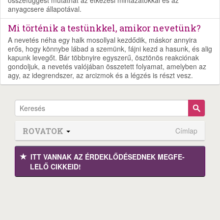
anyagcsere állapotával.
Mi történik a testünkkel, amikor nevetünk?
A nevetés néha egy halk mosollyal kezdődik, máskor annyira
erős, hogy könnybe lábad a szemünk, fájni kezd a hasunk, és alig
kapunk levegőt. Bár többnyire egyszerű, ösztönös reakciónak
gondoljuk, a nevetés valójában összetett folyamat, amelyben az
agy, az idegrendszer, az arcizmok és a légzés is részt vesz.
ROVATOK
Címlap
ITT VANNAK AZ ÉRDEK­LŐDÉ­SEDNEK MEGFE­
LELŐ CIKKEID!