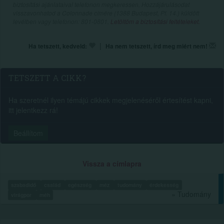
biztosítási ajánlataival telefonon megkeressen. Hozzájárulásodat
visszavonhatod a Colonnade címére (1388 Budapest, Pf. 14.) küldött
levélben vagy telefonon: 801-0801.
Letöltöm a biztosítási feltételeket.
|
Ha tetszett, kedveld:
Ha nem tetszett, írd meg miért nem!
TETSZETT A CIKK?
Ha szeretnél ilyen témájú cikkek megjelenéséről értesítést kapni,
itt jelentkezz rá!
Beállítom
Vissza a címlapra
szabadidő
család
egészség
méz
tudomány
érdekesség
» Tudomány
virágpor
méh