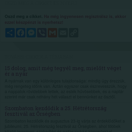
OSZD MEG A CIKKET ÉS NYERJ...
Oszd meg a cikket.
Ha még ingyenesen regisztrálsz is, akkor
ezzel készpénzt is nyerhetsz!
Megosztás
Facebook
Messenger
Viber
Gmail
Email
Copy
Link
TOVÁBBI CIKKEK A TÉMÁBAN
15 dolog, amit még tegyél meg, mielőtt véget
ér a nyár
A nyárnak van egy különleges tulajdonsága: mindig úgy érezzük,
még rengeteg időnk van. Aztán egyszer csak észrevesszük, hogy
a nappalok rövidebbek lettek, az esték hűvösebbek, és a naptár
szerint már csak néhány hét választ el bennünket az ősztől.
Szombaton kezdődik a 25. Hétrétország
fesztivál az Őrségben
Szombaton kezdődik és augusztus 23-ig várja az érdeklődőket a
jubileumi, 25. Hétrétország fesztivál az Őrségben, ahol többek
között templomi, szabadtéri és pajtaszínházi koncertekkel,