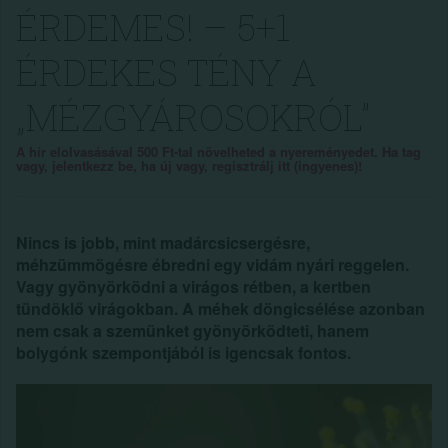
ÉRDEMES! – 5+1
ÉRDEKES TÉNY A
„MÉZGYÁROSOKRÓL”
A hír elolvasásával 500 Ft-tal növelheted a nyereményedet. Ha tag
vagy, jelentkezz be, ha új vagy, regisztrálj itt (ingyenes)!
Nincs is jobb, mint madárcsicsergésre,
méhzümmögésre ébredni egy vidám nyári reggelen.
Vagy gyönyörködni a virágos rétben, a kertben
tündöklő virágokban. A méhek döngicsélése azonban
nem csak a szemünket gyönyörködteti, hanem
bolygónk szempontjából is igencsak fontos.