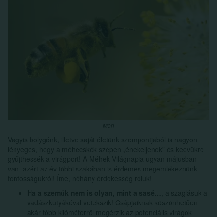
Méh
Vagyis bolygónk, illetve saját életünk szempontjából is nagyon
lényeges, hogy a méhecskék szépen „énekeljenek” és kedvükre
gyűjthessék a virágport! A Méhek Világnapja ugyan májusban
van, azért az év többi szakában is érdemes megemlékeznünk
fontosságukról! Íme, néhány érdekesség róluk!
Ha a szemük nem is olyan, mint a sasé…
, a szaglásuk a
vadászkutyákéval vetekszik! Csápjaiknak köszönhetően
akár több kilóméterről megérzik az potenciális virágok