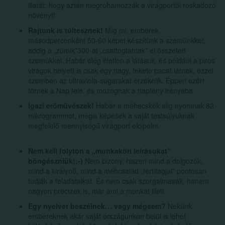
illatát, hogy aztán megrohamozzák a virágportól roskadozó
növényt!
Rajtunk is túltesznek!
Míg mi, emberek
másodpercenként 50-60 képet készítünk a szemünkkel,
addig a „zümik”300-at „csattogtatnak” el összetett
szemükkel. Habár elég életlen a látásuk, és például a piros
virágok helyett is csak egy nagy, fekete pacát látnak, ezzel
szemben az ultraviola-sugarakat érzékelik. Éppen ezért
törnek a Nap felé, és mozognak a napfény irányába.
Igazi erőművészek!
Habár a méhecskék alig nyomnak 82
mikrogrammot, mégis képesek a saját testsúlyuknak
megfelelő mennyiségű virágport elcipelni.
Nem kell folyton a „munkaköri leírásukat”
böngészniük!:-)
Nem bizony, hiszen mind a dolgozók,
mind a királynő, mind a méhcsalád „férfitagjai” pontosan
tudják a feladataikat. És nem csak szorgalmasak, hanem
nagyon precízek is, már ami a munkát illeti.
Egy nyelvet beszélnek… vagy mégsem?
Nekünk,
embereknek akár saját országunkon belül is lehet