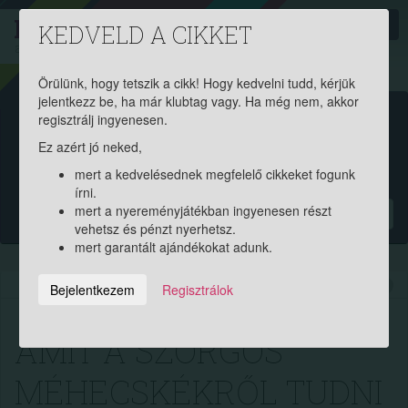
PROAKTIV
direkt
KEDVELD A CIKKET
a szerencsések klubja
| 2011 óta
Örülünk, hogy tetszik a cikk! Hogy kedvelni tudd, kérjük
jelentkezz be, ha már klubtag vagy. Ha még nem, akkor
Garantált ajándékért és
regisztrálj ingyenesen.
Ez azért jó neked,
pénznyereményért regisztrálj
mert a kedvelésednek megfelelő cikkeket fogunk
ingyen!
írni.
mert a nyereményjátékban ingyenesen részt
?
vehetsz és pénzt nyerhetsz.
mert garantált ajándékokat adunk.
2023.07.02. 13:59:34
10036
299
Bejelentkezem
Regisztrálok
AMIT A SZORGOS
MÉHECSKÉKRŐL TUDNI