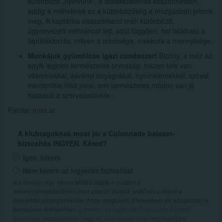
különböző „nyelvünk”, a dialektusoknak köszönhetően,
addig a méheknek ez a különbözőség a mozgásban jelenik
meg. A kaptárba visszaérkező méh különböző,
úgynevezett méhtáncot lejt, attól függően, hol található a
táplálékforrás, milyen a minősége, mekkora a mennyisége.
Munkájuk gyümölcse igazi csodaszer!
Bizony, a méz az
egyik legjobb természetes orvosság, hiszen tele van
vitaminokkal, ásványi anyagokkal, nyomelemekkel, szóval
mindenféle földi jóval, ami természetes módon van jó
hatással a szervezetünkre.
Forrás:
miss.at
A klubtagoknak most jár a Colonnade baleset-
biztosítás INGYEN. Kéred?
Igen, kérem
Nem kérem az ingyenes biztosítást
A kötvényt egy héten belül küldjük e-mailen a
neked@proaktivdirekt.com címről. Kérjük tedd ezt a címet a
leveleződ címjegyzékébe, hogy megkapd. Elolvastam és elfogadom a
, igénylem az ingyenes Colonnade baleset-
biztosítási feltételeket
biztosítást. Hozzájárulok, hogy az Colonnade vagy megbízottja a