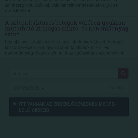
színházi produkciókkal, valamint filmvetítésekkel várják az
érdeklődőket.
A szívinfarktusos betegek vérében gyakran
mutatható ki magas mikro- és nanoműanyag-
szint
Egy új olasz kutatás szerint a szívinfarktuson átesett betegek
koszorúereiben jóval gyakrabban találhatók mikro- és
nanoműanyag-részecskék, mint az egészséges személyeknél.
ROVATOK
Címlap
ITT VANNAK AZ ÉRDEK­LŐDÉ­SEDNEK MEGFE­
LELŐ CIKKEID!