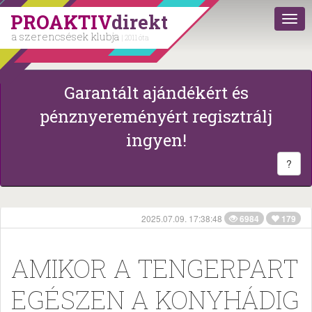
PROAKTIV
direkt
a szerencsések klubja
| 2011 óta
Garantált ajándékért és
pénznyereményért regisztrálj
ingyen!
?
2025.07.09. 17:38:48
6984
179
AMIKOR A TENGERPART
EGÉSZEN A KONYHÁDIG