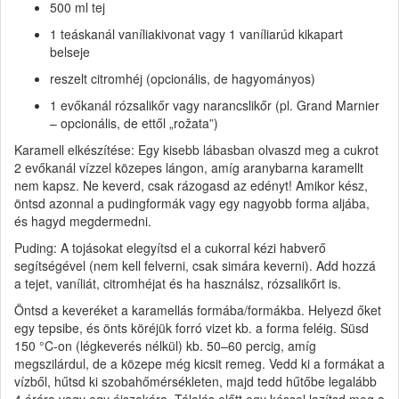
500 ml tej
1 teáskanál vaníliakivonat vagy 1 vaníliarúd kikapart
belseje
reszelt citromhéj (opcionális, de hagyományos)
1 evőkanál rózsalikőr vagy narancslikőr (pl. Grand Marnier
– opcionális, de ettől „rožata”)
Karamell elkészítése: Egy kisebb lábasban olvaszd meg a cukrot
2 evőkanál vízzel közepes lángon, amíg aranybarna karamellt
nem kapsz. Ne keverd, csak rázogasd az edényt! Amikor kész,
öntsd azonnal a pudingformák vagy egy nagyobb forma aljába,
és hagyd megdermedni.
Puding: A tojásokat elegyítsd el a cukorral kézi habverő
segítségével (nem kell felverni, csak simára keverni). Add hozzá
a tejet, vaníliát, citromhéjat és ha használsz, rózsalikőrt is.
Öntsd a keveréket a karamellás formába/formákba. Helyezd őket
egy tepsibe, és önts köréjük forró vizet kb. a forma feléig. Süsd
150 °C-on (légkeverés nélkül) kb. 50–60 percig, amíg
megszilárdul, de a közepe még kicsit remeg. Vedd ki a formákat a
vízből, hűtsd ki szobahőmérsékleten, majd tedd hűtőbe legalább
4 órára vagy egy éjszakára. Tálalás előtt egy késsel lazítsd meg a