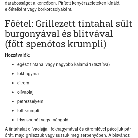
darabosságot a kencében. Pirított kenyérszeleteken kínáld,
előételként vagy borkorcsolyaként.
Főétel: Grillezett tintahal sült
burgonyával és blitvával
(főtt spenótos krumpli)
Hozzávalók:
egész tintahal vagy nagyobb kalamári (tisztítva)
fokhagyma
citrom
olívaolaj
petrezselyem
főtt krumpli
friss spenót vagy mángold
A tintahalat olívaolajjal, fokhagymával és citromlével pácoljuk pár
órát, majd grillezzük vagy süssük meg serpenyőben. A blitvához