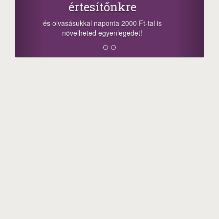
-nyeremény növelés jár a szerencsésnek
a sorsolás napján! A cikkek alján találsz
megosztási lehetőséget. Lájkolj is minket!