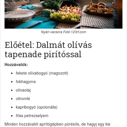
Nyári vacsora Fotó:123rf.com
Előétel: Dalmát olívás
tapenade pirítóssal
Hozzávalók:
fekete olívabogyó (magozott)
fokhagyma
olívaolaj
citromlé
kapribogyó (opcionális)
friss petrezselyem
Minden hozzávalót aprítógépben pürésíts, de hagyj egy kis