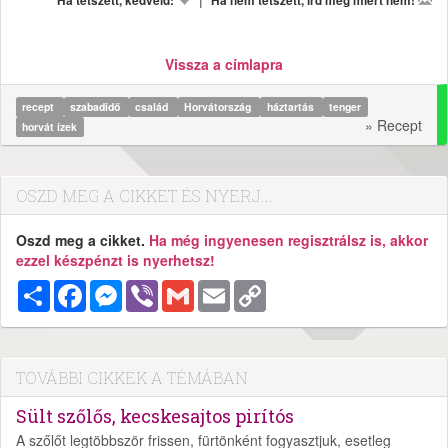
Ha tetszett, kedveld:
Ha nem tetszett, írd meg miért nem!
Vissza a címlapra
recept
szabadidő
család
Horvátország
háztartás
tenger
» Recept
horvát ízek
OSZD MEG A CIKKET ÉS NYERJ...
Oszd meg a cikket.
Ha még ingyenesen regisztrálsz is, akkor
ezzel készpénzt is nyerhetsz!
Megosztás
Facebook
Messenger
Viber
Gmail
Email
Copy
Link
TOVÁBBI CIKKEK A TÉMÁBAN
Sült szőlős, kecskesajtos pirítós
A szőlőt legtöbbször frissen, fürtönként fogyasztjuk, esetleg