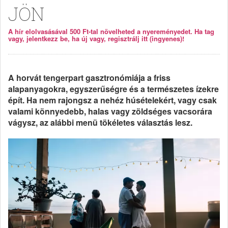
JÖN
A hír elolvasásával 500 Ft-tal növelheted a nyereményedet. Ha tag
vagy, jelentkezz be, ha új vagy, regisztrálj itt (ingyenes)!
A horvát tengerpart gasztronómiája a friss
alapanyagokra, egyszerűségre és a természetes ízekre
épít. Ha nem rajongsz a nehéz húsételekért, vagy csak
valami könnyedebb, halas vagy zöldséges vacsorára
vágysz, az alábbi menü tökéletes választás lesz.