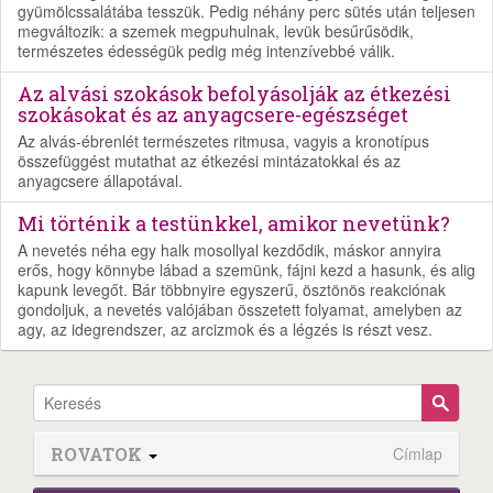
gyümölcssalátába tesszük. Pedig néhány perc sütés után teljesen
megváltozik: a szemek megpuhulnak, levük besűrűsödik,
természetes édességük pedig még intenzívebbé válik.
Az alvási szokások befolyásolják az étkezési
szokásokat és az anyagcsere-egészséget
Az alvás-ébrenlét természetes ritmusa, vagyis a kronotípus
összefüggést mutathat az étkezési mintázatokkal és az
anyagcsere állapotával.
Mi történik a testünkkel, amikor nevetünk?
A nevetés néha egy halk mosollyal kezdődik, máskor annyira
erős, hogy könnybe lábad a szemünk, fájni kezd a hasunk, és alig
kapunk levegőt. Bár többnyire egyszerű, ösztönös reakciónak
gondoljuk, a nevetés valójában összetett folyamat, amelyben az
agy, az idegrendszer, az arcizmok és a légzés is részt vesz.
ROVATOK
Címlap