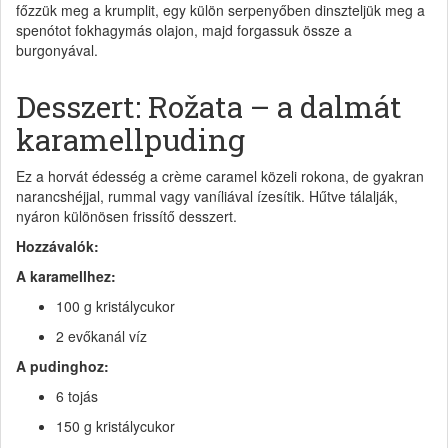
főzzük meg a krumplit, egy külön serpenyőben dinszteljük meg a
spenótot fokhagymás olajon, majd forgassuk össze a
burgonyával.
Desszert: Rožata – a dalmát
karamellpuding
Ez a horvát édesség a crème caramel közeli rokona, de gyakran
narancshéjjal, rummal vagy vaníliával ízesítik. Hűtve tálalják,
nyáron különösen frissítő desszert.
Hozzávalók:
A karamellhez:
100 g kristálycukor
2 evőkanál víz
A pudinghoz:
6 tojás
150 g kristálycukor