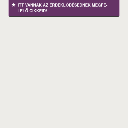
ITT VANNAK AZ ÉRDEK­LŐDÉ­SEDNEK MEGFE­
LELŐ CIKKEID!