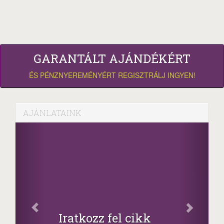
GARANTÁLT AJÁNDÉKÉRT
ÉS PÉNZNYEREMÉNYÉRT REGISZTRÁLJ INGYEN!
AJÁNLATAINK
Facebook
Oszd meg cikkeinket
+1.000.000 Ft...