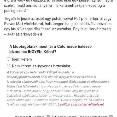
széleit, majd borítsd tányérra – a karamell szépen lecsorog a
puding oldalán.
Tegyük teljessé az estét egy pohár horvát Pošip fehérborral vagy
Plavac Mali vörösborral, halk tengeri hangulatot idéző zenével és
egy kis olívaágas díszítéssel az asztalon. Egy falat Horvátország
– akár az erkélyeden is.
A klubtagoknak most jár a Colonnade baleset-
biztosítás INGYEN. Kéred?
Igen, kérem
Nem kérem az ingyenes biztosítást
A kötvényt egy héten belül küldjük e-mailen a
neked@proaktivdirekt.com címről. Kérjük tedd ezt a címet a
leveleződ címjegyzékébe, hogy megkapd. Elolvastam és elfogadom a
, igénylem az ingyenes Colonnade baleset-
biztosítási feltételeket
biztosítást. Hozzájárulok, hogy az Colonnade vagy megbízottja a
biztosítási ajánlataival telefonon megkeressen. Hozzájárulásodat
visszavonhatod a Colonnade címére (1388 Budapest, Pf. 14.) küldött
levélben vagy telefonon: 801-0801.
Letöltöm a biztosítási feltételeket.
|