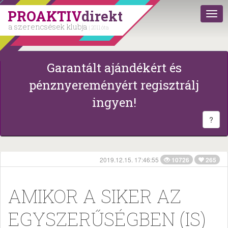
PROAKTIV
direkt
a szerencsések klubja
| 2011 óta
Garantált ajándékért és
pénznyereményért regisztrálj
ingyen!
?
2019.12.15. 17:46:55
10726
265
AMIKOR A SIKER AZ
EGYSZERŰSÉGBEN (IS)