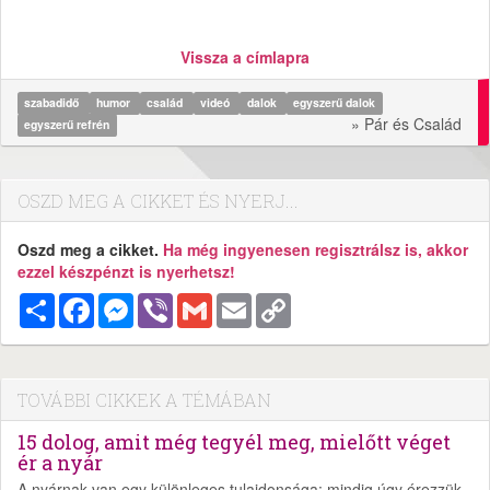
Vissza a címlapra
szabadidő
humor
család
videó
dalok
egyszerű dalok
» Pár és Család
egyszerű refrén
OSZD MEG A CIKKET ÉS NYERJ...
Oszd meg a cikket.
Ha még ingyenesen regisztrálsz is, akkor
ezzel készpénzt is nyerhetsz!
Megosztás
Facebook
Messenger
Viber
Gmail
Email
Copy
Link
TOVÁBBI CIKKEK A TÉMÁBAN
15 dolog, amit még tegyél meg, mielőtt véget
ér a nyár
A nyárnak van egy különleges tulajdonsága: mindig úgy érezzük,