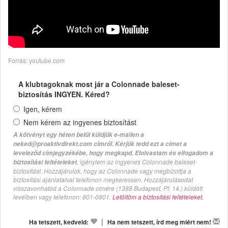
Forrás: youtube.com
A klubtagoknak most jár a Colonnade baleset-
biztosítás INGYEN. Kéred?
Igen, kérem
Nem kérem az ingyenes biztosítást
A kötvényt egy héten belül küldjük e-mailen a
neked@proaktivdirekt.com címről. Kérjük tedd ezt a címet a
leveleződ címjegyzékébe, hogy megkapd. Elolvastam és elfogadom a
, igénylem az ingyenes Colonnade baleset-
biztosítási feltételeket
biztosítást. Hozzájárulok, hogy az Colonnade vagy megbízottja a
biztosítási ajánlataival telefonon megkeressen. Hozzájárulásodat
visszavonhatod a Colonnade címére (1388 Budapest, Pf. 14.) küldött
levélben vagy telefonon: 801-0801.
Letöltöm a biztosítási feltételeket.
|
Ha tetszett, kedveld:
Ha nem tetszett, írd meg miért nem!