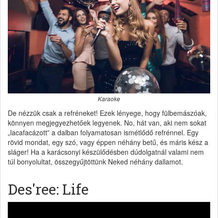
Karaoke
De nézzük csak a refréneket! Ezek lényege, hogy fülbemászóak,
könnyen megjegyezhetőek legyenek. No, hát van, aki nem sokat
„lacafacázott” a dalban folyamatosan ismétlődő refrénnel. Egy
rövid mondat, egy szó, vagy éppen néhány betű, és máris kész a
sláger! Ha a karácsonyi készülődésben dúdolgatnál valami nem
túl bonyolultat, összegyűjtöttünk Neked néhány dallamot.
Des'ree: Life