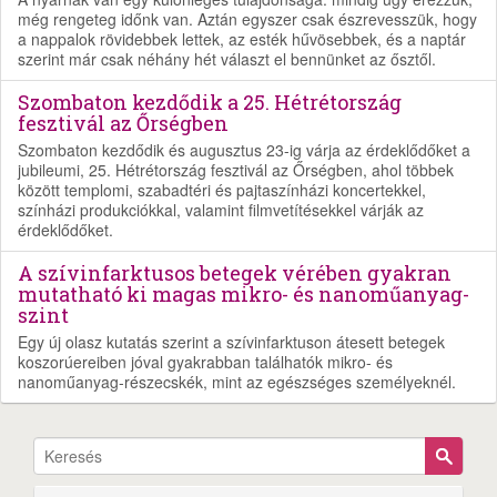
még rengeteg időnk van. Aztán egyszer csak észrevesszük, hogy
a nappalok rövidebbek lettek, az esték hűvösebbek, és a naptár
szerint már csak néhány hét választ el bennünket az ősztől.
Szombaton kezdődik a 25. Hétrétország
fesztivál az Őrségben
Szombaton kezdődik és augusztus 23-ig várja az érdeklődőket a
jubileumi, 25. Hétrétország fesztivál az Őrségben, ahol többek
között templomi, szabadtéri és pajtaszínházi koncertekkel,
színházi produkciókkal, valamint filmvetítésekkel várják az
érdeklődőket.
A szívinfarktusos betegek vérében gyakran
mutatható ki magas mikro- és nanoműanyag-
szint
Egy új olasz kutatás szerint a szívinfarktuson átesett betegek
koszorúereiben jóval gyakrabban találhatók mikro- és
nanoműanyag-részecskék, mint az egészséges személyeknél.