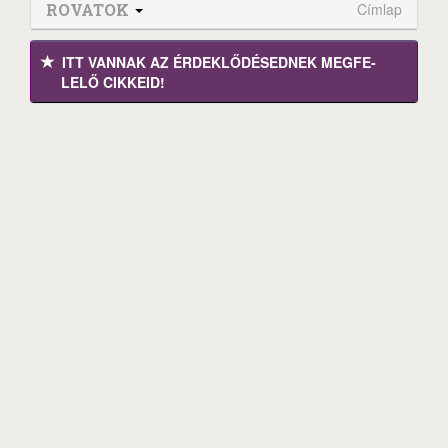
ROVATOK
Címlap
ITT VANNAK AZ ÉRDEK­LŐDÉ­SEDNEK MEGFE­
LELŐ CIKKEID!