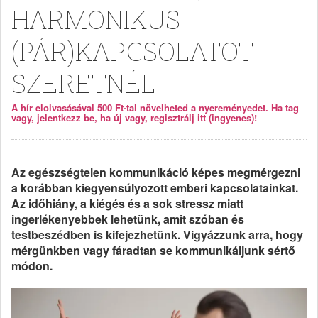
HARMONIKUS
(PÁR)KAPCSOLATOT
SZERETNÉL
A hír elolvasásával 500 Ft-tal növelheted a nyereményedet. Ha tag
vagy, jelentkezz be, ha új vagy, regisztrálj itt (ingyenes)!
Az egészségtelen kommunikáció képes megmérgezni
a korábban kiegyensúlyozott emberi kapcsolatainkat.
Az időhiány, a kiégés és a sok stressz miatt
ingerlékenyebbek lehetünk, amit szóban és
testbeszédben is kifejezhetünk. Vigyázzunk arra, hogy
mérgünkben vagy fáradtan se kommunikáljunk sértő
módon.