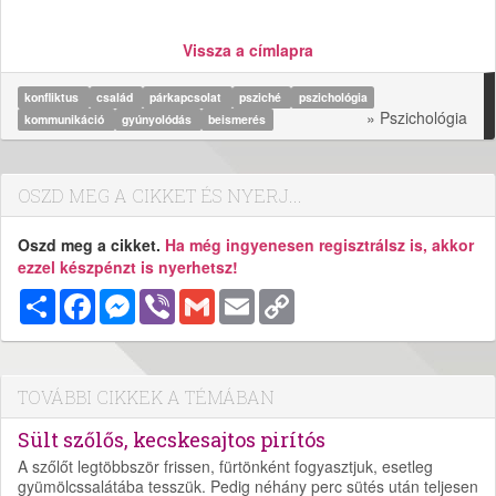
Vissza a címlapra
konfliktus
család
párkapcsolat
psziché
pszichológia
» Pszichológia
kommunikáció
gyúnyolódás
beismerés
OSZD MEG A CIKKET ÉS NYERJ...
Oszd meg a cikket.
Ha még ingyenesen regisztrálsz is, akkor
ezzel készpénzt is nyerhetsz!
Megosztás
Facebook
Messenger
Viber
Gmail
Email
Copy
Link
TOVÁBBI CIKKEK A TÉMÁBAN
Sült szőlős, kecskesajtos pirítós
A szőlőt legtöbbször frissen, fürtönként fogyasztjuk, esetleg
gyümölcssalátába tesszük. Pedig néhány perc sütés után teljesen