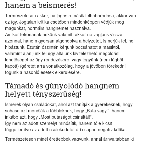
hanem a beismerés!
Természetesen akkor, ha jogos a másik felháborodása, akkor van
ez így. Jogtalan kritika esetében mindenképpen védjük meg
magunkat, normális hangnemet használva.
Amikor felrónának nekünk valamit, akkor ne vágjunk vissza
azonnal, hanem gyorsan átgondolva a helyzetet, ismerjük fel, hol
hibáztunk. Ezután őszintén kérjünk bocsánatot a másiktól,
valamint ajánljunk fel egy általunk kivitelezhető megoldási
lehetőséget az ügy rendezésére, vagy tegyünk (nem légből
kapott) ígéretet arra vonatkozólag, hogy a jövőben törekedni
fogunk a hasonló esetek elkerülésére.
Támadó és gúnyolódó hangnem
helyett tényszerűség!
Ismerek olyan családokat, ahol azt tanítják a gyerekeknek, hogy
sohase azt mondják a többieknek, hogy „Buta vagy’”, hanem
inkább azt, hogy „Most butaságot csináltál!”.
Így nem az adott személyt minősítik, hanem tőle kicsit
függetlenítve az adott cselekedetet éri csupán negatív kritika.
Természetesen minél érettebbek vagyunk, annál árnyaltabban ki