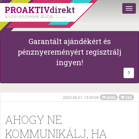
PROAKTIV
direkt
a szerencsések klubja
| 2011 óta
Garantált ajándékért és
pénznyereményért regisztrálj
ingyen!
?
2023.08.01. 13:00:00
8098
236
AHOGY NE
KOMMUNIKÁLJ, HA