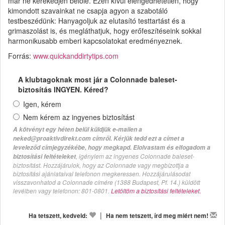
már ne kerekedjen belőle. Ezen kívül elengedhetetlen, hogy
kimondott szavainkat ne csapja agyon a szabotáló
testbeszédünk: Hanyagoljuk az elutasító testtartást és a
grimaszolást is, és megláthatjuk, hogy erőfeszítéseink sokkal
harmonikusabb emberi kapcsolatokat eredményeznek.
Forrás:
www.quickanddirtytips.com
A klubtagoknak most jár a Colonnade baleset-
biztosítás INGYEN. Kéred?
Igen, kérem
Nem kérem az ingyenes biztosítást
A kötvényt egy héten belül küldjük e-mailen a
neked@proaktivdirekt.com címről. Kérjük tedd ezt a címet a
leveleződ címjegyzékébe, hogy megkapd. Elolvastam és elfogadom a
, igénylem az ingyenes Colonnade baleset-
biztosítási feltételeket
biztosítást. Hozzájárulok, hogy az Colonnade vagy megbízottja a
biztosítási ajánlataival telefonon megkeressen. Hozzájárulásodat
visszavonhatod a Colonnade címére (1388 Budapest, Pf. 14.) küldött
levélben vagy telefonon: 801-0801.
Letöltöm a biztosítási feltételeket.
|
Ha tetszett, kedveld:
Ha nem tetszett, írd meg miért nem!