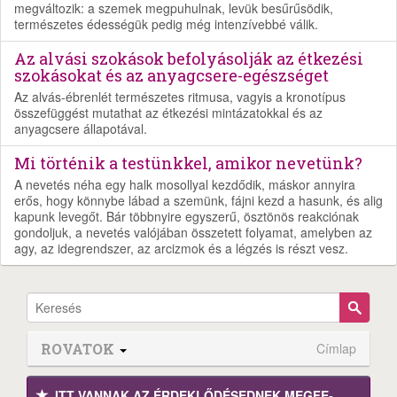
megváltozik: a szemek megpuhulnak, levük besűrűsödik,
természetes édességük pedig még intenzívebbé válik.
Az alvási szokások befolyásolják az étkezési
szokásokat és az anyagcsere-egészséget
Az alvás-ébrenlét természetes ritmusa, vagyis a kronotípus
összefüggést mutathat az étkezési mintázatokkal és az
anyagcsere állapotával.
Mi történik a testünkkel, amikor nevetünk?
A nevetés néha egy halk mosollyal kezdődik, máskor annyira
erős, hogy könnybe lábad a szemünk, fájni kezd a hasunk, és alig
kapunk levegőt. Bár többnyire egyszerű, ösztönös reakciónak
gondoljuk, a nevetés valójában összetett folyamat, amelyben az
agy, az idegrendszer, az arcizmok és a légzés is részt vesz.
ROVATOK
Címlap
ITT VANNAK AZ ÉRDEK­LŐDÉ­SEDNEK MEGFE­