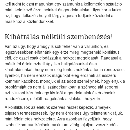
kell tudni fejezni magunkat egy számunkra kellemetlen szituáció
miatt keletkező érzelmeinket és gondolatainkat. Ilyenkor a kulcs
az, hogy ítélkezés helyett tárgyilagosan tudjunk közeledni a
másikhoz a közlendőnkkel.
Kihátrálás nélküli szembenézés!
Van az úgy, hogy amúgy is sok teher van a vállunkon, és
legszívesebben elfutnánk egy érzelmileg megterhelő konfliktus
elől, de ezzel csak elodázzuk a helyzet megoldását. Ráadásul a
másik fél értelmezheti úgy is a hallgatásunkat és a
kihátrálásunkat, hogy nem elég fontos nekünk a téma rendezése.
Ilyenkor, ha nem érezzük magunkat elég erősnek az ésszerű
kommunikációhoz, mondjuk el az adott személynek, hogy értjük a
problémáját és nem áll szándékunkban a szőnyeg alá seperni
azt, viszont kérnénk egy kis időt a gondolataink és érzéseink
rendezésére, mielőtt reagálnánk a kialakult helyzetre.
A konfliktusok az életünk szerves részét képezik, amelyek
teljesen természetesek, így nem érdemes úgy tekintenünk rájuk,
mint félelmetes helyzetekre. Arra azonban figyeljünk, hogy
szóbeli kommunikációnk maximum vitáig fajuljon, veszekedés