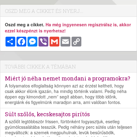
OSZD MEG A CIKKET ÉS NYERJ...
Oszd meg a cikket.
Ha még ingyenesen regisztrálsz is, akkor
ezzel készpénzt is nyerhetsz!
Megosztás
Facebook
Messenger
Viber
Gmail
Email
Copy
Link
TOVÁBBI CIKKEK A TÉMÁBAN
Miért jó néha nemet mondani a programokra?
A folyamatos elfoglaltság könnyen azt az érzést keltheti, hogy
csak akkor élünk igazán, ha mindig történik valami. Pedig néha
éppen egy kimondott „nem” segít abban, hogy több időnk,
energiánk és figyelmünk maradjon arra, ami valóban fontos.
Sült szőlős, kecskesajtos pirítós
A szőlőt legtöbbször frissen, fürtönként fogyasztjuk, esetleg
gyümölcssalátába tesszük. Pedig néhány perc sütés után teljesen
megváltozik: a szemek megpuhulnak, levük besűrűsödik,