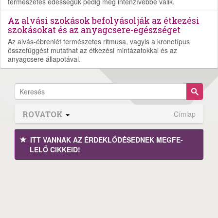
természetes édességük pedig még intenzívebbé válik.
Az alvási szokások befolyásolják az étkezési
szokásokat és az anyagcsere-egészséget
Az alvás-ébrenlét természetes ritmusa, vagyis a kronotípus
összefüggést mutathat az étkezési mintázatokkal és az
anyagcsere állapotával.
ROVATOK
Címlap
ITT VANNAK AZ ÉRDEK­LŐDÉ­SEDNEK MEGFE­
LELŐ CIKKEID!