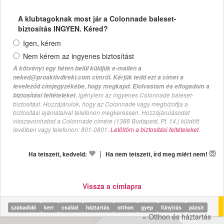
A klubtagoknak most jár a Colonnade baleset-
biztosítás INGYEN. Kéred?
Igen, kérem
Nem kérem az ingyenes biztosítást
A kötvényt egy héten belül küldjük e-mailen a
neked@proaktivdirekt.com címről. Kérjük tedd ezt a címet a
leveleződ címjegyzékébe, hogy megkapd. Elolvastam és elfogadom a
, igénylem az ingyenes Colonnade baleset-
biztosítási feltételeket
biztosítást. Hozzájárulok, hogy az Colonnade vagy megbízottja a
biztosítási ajánlataival telefonon megkeressen. Hozzájárulásodat
visszavonhatod a Colonnade címére (1388 Budapest, Pf. 14.) küldött
levélben vagy telefonon: 801-0801.
Letöltöm a biztosítási feltételeket.
|
Ha tetszett, kedveld:
Ha nem tetszett, írd meg miért nem!
Vissza a címlapra
szabadidő
kert
család
háztartás
otthon
gyep
fűnyírás
pázsit
» Otthon és háztartás