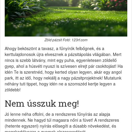
Zöld pázsit Fotó: 123rf.com
Ahogy beköszönt a tavasz, a fűnyírók felbőgnek, és a
kerttulajdonosok újra elvesznek a pázsitápolás világában. Mert
nincs is szebb látvány, mint egy puha, egyenletesen zöldellő
gyep, ahol a húsvéti nyuszi is szívesen elrejt pár csokitojást! Ha
idén Te is szeretnéd, hogy kerted olyan legyen, akár egy angol
park, itt az idő, hogy nekiállj a nagy pázsitprojektnek! Mutatunk
néhány tuti tippet, hogy idén ne a szomszéd kertje legyen a
zöldebb!
Nem ússzuk meg!
Jó lenne néha offolni, de a rendszeres fűnyírás az alapja
mindennek. Ne hagyd túl magasra nőni a füvet! A rendszeres
(hetente egyszeri) nyírás elősegíti a dúsabb növekedést, és
megakadályozza a gyomok elszaporodását.