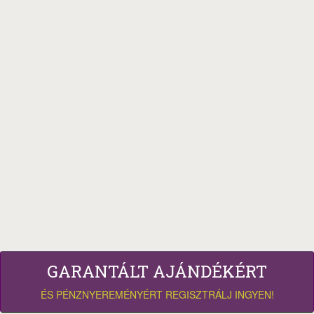
GARANTÁLT AJÁNDÉKÉRT
ÉS PÉNZNYEREMÉNYÉRT REGISZTRÁLJ INGYEN!