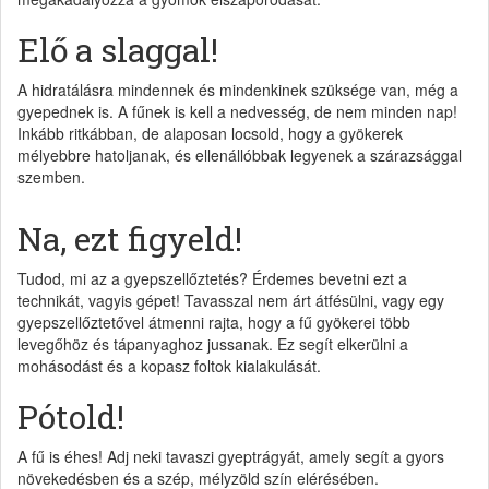
Elő a slaggal!
A hidratálásra mindennek és mindenkinek szüksége van, még a
gyepednek is. A fűnek is kell a nedvesség, de nem minden nap!
Inkább ritkábban, de alaposan locsold, hogy a gyökerek
mélyebbre hatoljanak, és ellenállóbbak legyenek a szárazsággal
szemben.
Na, ezt figyeld!
Tudod, mi az a gyepszellőztetés? Érdemes bevetni ezt a
technikát, vagyis gépet! Tavasszal nem árt átfésülni, vagy egy
gyepszellőztetővel átmenni rajta, hogy a fű gyökerei több
levegőhöz és tápanyaghoz jussanak. Ez segít elkerülni a
mohásodást és a kopasz foltok kialakulását.
Pótold!
A fű is éhes! Adj neki tavaszi gyeptrágyát, amely segít a gyors
növekedésben és a szép, mélyzöld szín elérésében.