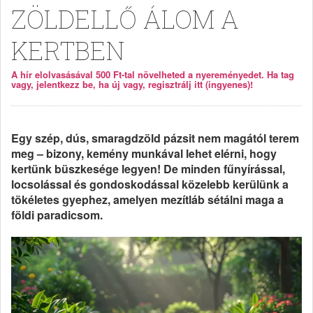
ZÖLDELLŐ ÁLOM A
KERTBEN
A hír elolvasásával 500 Ft-tal növelheted a nyereményedet. Ha tag
vagy, jelentkezz be, ha új vagy, regisztrálj itt (ingyenes)!
Egy szép, dús, smaragdzöld pázsit nem magától terem
meg – bizony, kemény munkával lehet elérni, hogy
kertünk büszkesége legyen! De minden fűnyírással,
locsolással és gondoskodással közelebb kerülünk a
tökéletes gyephez, amelyen mezítláb sétálni maga a
földi paradicsom.