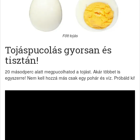
Főtt tojás
Tojáspucolás gyorsan és
tisztán!
20 másodperc alatt megpucolhatod a tojást. Akár többet is
egyszerre! Nem kell hozzá más csak egy pohár és víz. Próbáld ki!