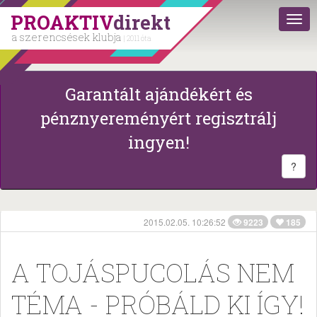
PROAKTIV
direkt
a szerencsések klubja
| 2011 óta
Garantált ajándékért és
pénznyereményért regisztrálj
ingyen!
?
2015.02.05. 10:26:52
9223
185
A TOJÁSPUCOLÁS NEM
TÉMA - PRÓBÁLD KI ÍGY!