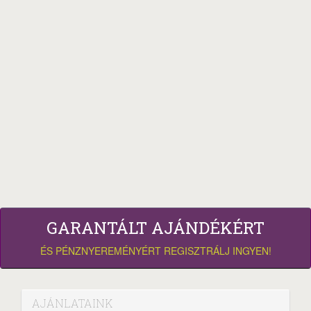
GARANTÁLT AJÁNDÉKÉRT
ÉS PÉNZNYEREMÉNYÉRT REGISZTRÁLJ INGYEN!
AJÁNLATAINK