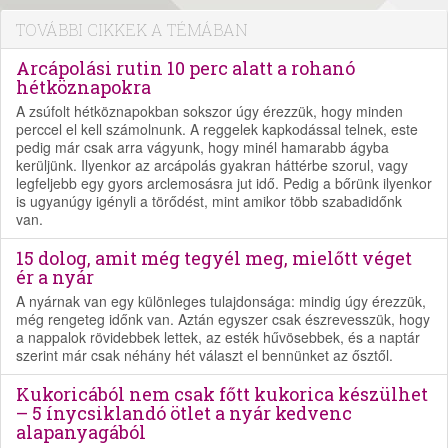
TOVÁBBI CIKKEK A TÉMÁBAN
Arcápolási rutin 10 perc alatt a rohanó
hétköznapokra
A zsúfolt hétköznapokban sokszor úgy érezzük, hogy minden
perccel el kell számolnunk. A reggelek kapkodással telnek, este
pedig már csak arra vágyunk, hogy minél hamarabb ágyba
kerüljünk. Ilyenkor az arcápolás gyakran háttérbe szorul, vagy
legfeljebb egy gyors arclemosásra jut idő. Pedig a bőrünk ilyenkor
is ugyanúgy igényli a törődést, mint amikor több szabadidőnk
van.
15 dolog, amit még tegyél meg, mielőtt véget
ér a nyár
A nyárnak van egy különleges tulajdonsága: mindig úgy érezzük,
még rengeteg időnk van. Aztán egyszer csak észrevesszük, hogy
a nappalok rövidebbek lettek, az esték hűvösebbek, és a naptár
szerint már csak néhány hét választ el bennünket az ősztől.
Kukoricából nem csak főtt kukorica készülhet
– 5 ínycsiklandó ötlet a nyár kedvenc
alapanyagából