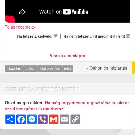
Tojás receptek>>
|
Ha tetszett, kedveld:
Ha nem tetszett, írd meg miért nem!
Vissza a címlapra
» Otthon és háztartás
háztartás
otthon
házi praktika
tojás
OSZD MEG A CIKKET ÉS NYERJ...
Oszd meg a cikket.
Ha még ingyenesen regisztrálsz is, akkor
ezzel készpénzt is nyerhetsz!
Megosztás
Facebook
Messenger
Viber
Gmail
Email
Copy
Link