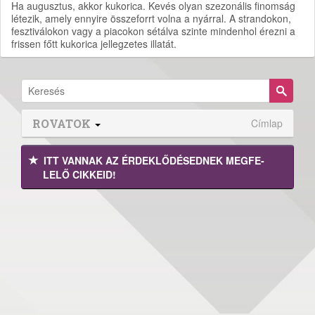
Ha augusztus, akkor kukorica. Kevés olyan szezonális finomság
létezik, amely ennyire összeforrt volna a nyárral. A strandokon,
fesztiválokon vagy a piacokon sétálva szinte mindenhol érezni a
frissen főtt kukorica jellegzetes illatát.
ROVATOK
Címlap
ITT VANNAK AZ ÉRDEK­LŐDÉ­SEDNEK MEGFE­
LELŐ CIKKEID!