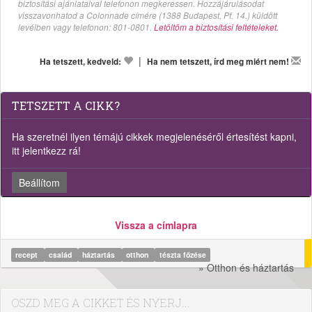
biztosítási ajánlataival telefonon megkeressen. Hozzájárulásodat
visszavonhatod a Colonnade címére (1388 Budapest, Pf. 14.) küldött
levélben vagy telefonon: 801-0801.
Letöltöm a biztosítási feltételeket.
|
Ha tetszett, kedveld:
Ha nem tetszett, írd meg miért nem!
TETSZETT A CIKK?
Ha szeretnél ilyen témájú cikkek megjelenéséről értesítést kapni,
itt jelentkezz rá!
Beállítom
Vissza a címlapra
recept
család
háztartás
otthon
tészta főzése
» Otthon és háztartás
OSZD MEG A CIKKET ÉS NYERJ...