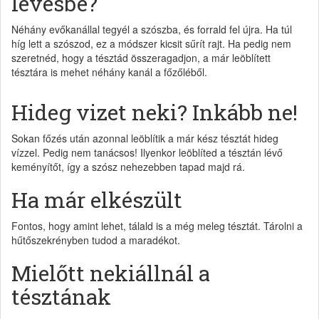
levesbe?
Néhány evőkanállal tegyél a szószba, és forrald fel újra. Ha túl
híg lett a szószod, ez a módszer kicsit sűrít rajt. Ha pedig nem
szeretnéd, hogy a tésztád összeragadjon, a már leöblített
tésztára is mehet néhány kanál a főzőléből.
Hideg vizet neki? Inkább ne!
Sokan főzés után azonnal leöblítik a már kész tésztát hideg
vízzel. Pedig nem tanácsos! Ilyenkor leöblíted a tésztán lévő
keményítőt, így a szósz nehezebben tapad majd rá.
Ha már elkészült
Fontos, hogy amint lehet, tálald is a még meleg tésztát. Tárolni a
hűtőszekrényben tudod a maradékot.
Mielőtt nekiállnál a
tésztának