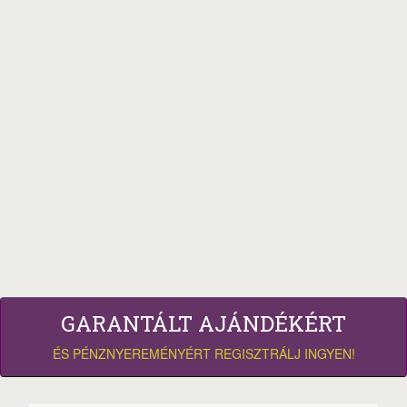
GARANTÁLT AJÁNDÉKÉRT
ÉS PÉNZNYEREMÉNYÉRT REGISZTRÁLJ INGYEN!