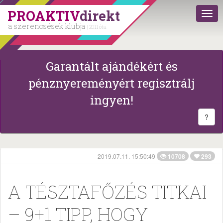
PROAKTIV
direkt
a szerencsések klubja
| 2011 óta
Garantált ajándékért és
pénznyereményért regisztrálj
ingyen!
?
2019.07.11. 15:50:49
10708
293
A TÉSZTAFŐZÉS TITKAI
– 9+1 TIPP, HOGY