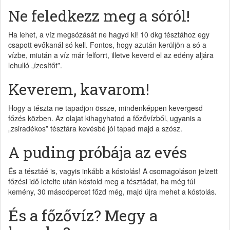
Ne feledkezz meg a sóról!
Ha lehet, a víz megsózását ne hagyd ki! 10 dkg tésztához egy
csapott evőkanál só kell. Fontos, hogy azután kerüljön a só a
vízbe, miután a víz már felforrt, illetve keverd el az edény aljára
lehulló „ízesítőt”.
Keverem, kavarom!
Hogy a tészta ne tapadjon össze, mindenképpen kevergesd
főzés közben. Az olajat kihagyhatod a főzővízből, ugyanis a
„zsiradékos” tésztára kevésbé jól tapad majd a szósz.
A puding próbája az evés
És a tésztáé is, vagyis inkább a kóstolás! A csomagoláson jelzett
főzési idő letelte után kóstold meg a tésztádat, ha még túl
kemény, 30 másodpercet főzd még, majd újra mehet a kóstolás.
És a főzővíz? Megy a