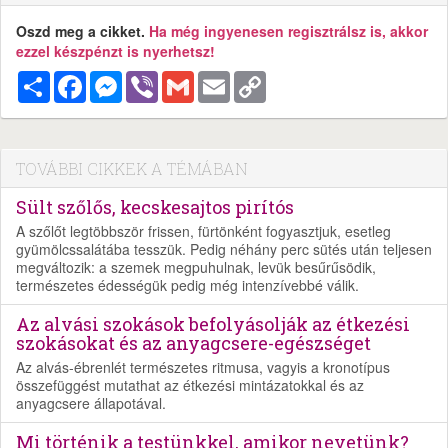
Oszd meg a cikket.
Ha még ingyenesen regisztrálsz is, akkor
ezzel készpénzt is nyerhetsz!
Megosztás
Facebook
Messenger
Viber
Gmail
Email
Copy
Link
TOVÁBBI CIKKEK A TÉMÁBAN
Sült szőlős, kecskesajtos pirítós
A szőlőt legtöbbször frissen, fürtönként fogyasztjuk, esetleg
gyümölcssalátába tesszük. Pedig néhány perc sütés után teljesen
megváltozik: a szemek megpuhulnak, levük besűrűsödik,
természetes édességük pedig még intenzívebbé válik.
Az alvási szokások befolyásolják az étkezési
szokásokat és az anyagcsere-egészséget
Az alvás-ébrenlét természetes ritmusa, vagyis a kronotípus
összefüggést mutathat az étkezési mintázatokkal és az
anyagcsere állapotával.
Mi történik a testünkkel, amikor nevetünk?