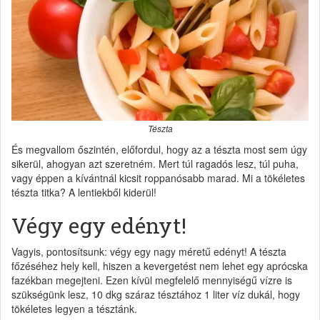
Tészta
És megvallom őszintén, előfordul, hogy az a tészta most sem úgy
sikerül, ahogyan azt szeretném. Mert túl ragadós lesz, túl puha,
vagy éppen a kívántnál kicsit roppanósabb marad. Mi a tökéletes
tészta titka? A lentiekből kiderül!
Végy egy edényt!
Vagyis, pontosítsunk: végy egy nagy méretű edényt! A tészta
főzéséhez hely kell, hiszen a kevergetést nem lehet egy aprócska
fazékban megejteni. Ezen kívül megfelelő mennyiségű vízre is
szükségünk lesz, 10 dkg száraz tésztához 1 liter víz dukál, hogy
tökéletes legyen a tésztánk.