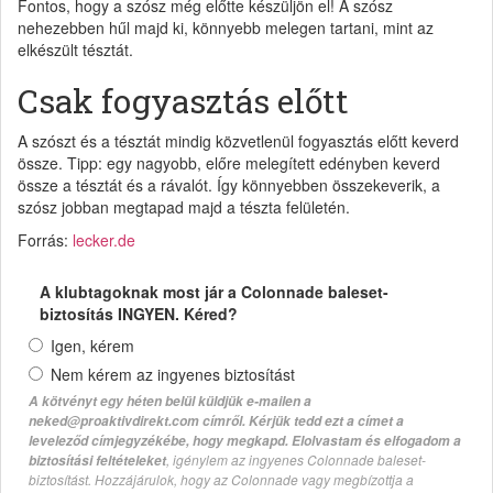
Fontos, hogy a szósz még előtte készüljön el! A szósz
nehezebben hűl majd ki, könnyebb melegen tartani, mint az
elkészült tésztát.
Csak fogyasztás előtt
A szószt és a tésztát mindig közvetlenül fogyasztás előtt keverd
össze. Tipp: egy nagyobb, előre melegített edényben keverd
össze a tésztát és a rávalót. Így könnyebben összekeverik, a
szósz jobban megtapad majd a tészta felületén.
Forrás:
lecker.de
A klubtagoknak most jár a Colonnade baleset-
biztosítás INGYEN. Kéred?
Igen, kérem
Nem kérem az ingyenes biztosítást
A kötvényt egy héten belül küldjük e-mailen a
neked@proaktivdirekt.com címről. Kérjük tedd ezt a címet a
leveleződ címjegyzékébe, hogy megkapd. Elolvastam és elfogadom a
, igénylem az ingyenes Colonnade baleset-
biztosítási feltételeket
biztosítást. Hozzájárulok, hogy az Colonnade vagy megbízottja a