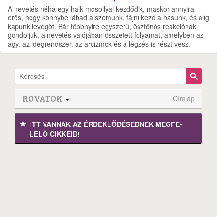
A nevetés néha egy halk mosollyal kezdődik, máskor annyira
erős, hogy könnybe lábad a szemünk, fájni kezd a hasunk, és alig
kapunk levegőt. Bár többnyire egyszerű, ösztönös reakciónak
gondoljuk, a nevetés valójában összetett folyamat, amelyben az
agy, az idegrendszer, az arcizmok és a légzés is részt vesz.
ROVATOK
Címlap
ITT VANNAK AZ ÉRDEK­LŐDÉ­SEDNEK MEGFE­
LELŐ CIKKEID!