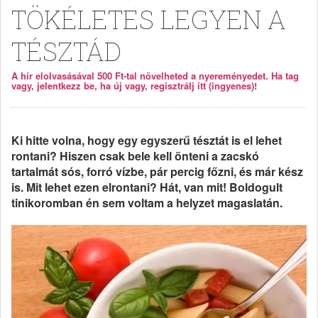
TÖKÉLETES LEGYEN A
TÉSZTÁD
A hír elolvasásával 500 Ft-tal növelheted a nyereményedet. Ha tag
vagy, jelentkezz be, ha új vagy, regisztrálj itt (ingyenes)!
Ki hitte volna, hogy egy egyszerű tésztát is el lehet
rontani? Hiszen csak bele kell önteni a zacskó
tartalmát sós, forró vízbe, pár percig főzni, és már kész
is. Mit lehet ezen elrontani? Hát, van mit! Boldogult
tinikoromban én sem voltam a helyzet magaslatán.