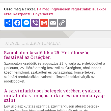
Oszd meg a cikket.
Ha még ingyenesen regisztrálsz is, akkor
ezzel készpénzt is nyerhetsz!
Megosztás
Facebook
Messenger
Viber
Gmail
Email
Copy
Link
TOVÁBBI CIKKEK A TÉMÁBAN
Szombaton kezdődik a 25. Hétrétország
fesztivál az Őrségben
Szombaton kezdődik és augusztus 23-ig várja az érdeklődőket a
jubileumi, 25. Hétrétország fesztivál az Őrségben, ahol többek
között templomi, szabadtéri és pajtaszínházi koncertekkel,
színházi produkciókkal, valamint filmvetítésekkel várják az
érdeklődőket.
A szívinfarktusos betegek vérében gyakran
mutatható ki magas mikro- és nanoműanyag-
szint
Egy új olasz kutatás szerint a szívinfarktuson átesett betegek
koszorúereiben jóval gyakrabban találhatók mikro- és