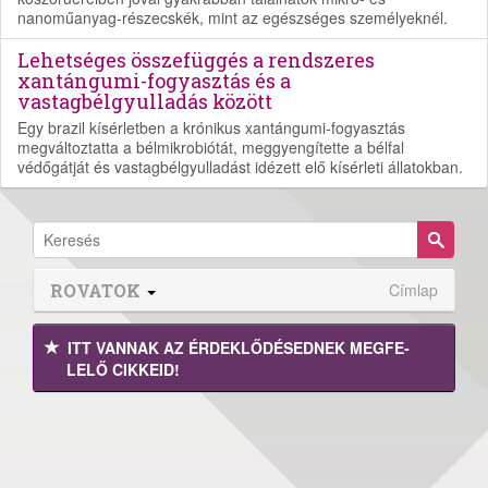
nanoműanyag-részecskék, mint az egészséges személyeknél.
Lehetséges összefüggés a rendszeres
xantángumi-fogyasztás és a
vastagbélgyulladás között
Egy brazil kísérletben a krónikus xantángumi-fogyasztás
megváltoztatta a bélmikrobiótát, meggyengítette a bélfal
védőgátját és vastagbélgyulladást idézett elő kísérleti állatokban.
ROVATOK
Címlap
ITT VANNAK AZ ÉRDEK­LŐDÉ­SEDNEK MEGFE­
LELŐ CIKKEID!