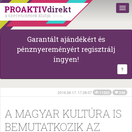
PROAKTIV
direkt
a szerencsések klubja
| 2011 óta
Garantált ajándékért és
pénznyereményért regisztrálj
ingyen!
?
2016.06.17. 17:28:07
11263
248
A MAGYAR KULTÚRA IS
BEMUTATKOZIK AZ