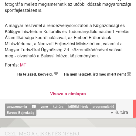
fotográfia mellett megismerhetik az utóbbi időszak magyarországi
sportfejlesztéseit is.
A magyar részvétel a rendezvénysorozaton a Külgazdasági és
Külügyminisztérium Kulturális és Tudománydiplomáciáért Felelős
Államtitkársága koordinálásával, az Emberi Erőforrások
Minisztériuma, a Nemzeti Fejlesztési Minisztérium, valamint a
Magyar Turisztikai Ügynökség Zrt. közreműködésével valósul
meg - olvasható a Balassi Intézet közleményben.
Forrás:
MTI
|
Ha tetszett, kedveld:
Ha nem tetszett, írd meg miért nem!
Vissza a címlapra
gasztronómia
EB
zene
kultúra
külföldi hírek
programajánló
» Kultúra
Európa Bajnokság
OSZD MEG A CIKKET ÉS NYERJ...