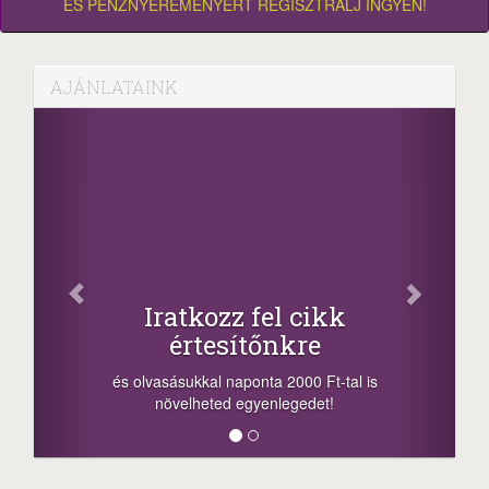
ÉS PÉNZNYEREMÉNYÉRT REGISZTRÁLJ INGYEN!
AJÁNLATAINK
Iratkozz fel cikk
értesítőnkre
és olvasásukkal naponta 2000 Ft-tal is
növelheted egyenlegedet!