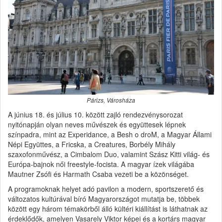
Párizs, Városháza
A június 18. és július 10. között zajló rendezvénysorozat
nyitónapján olyan neves művészek és együttesek lépnek
színpadra, mint az Experidance, a Besh o droM, a Magyar Állami
Népi Együttes, a Fricska, a Creatures, Borbély Mihály
szaxofonművész, a Cimbalom Duo, valamint Szász Kitti világ- és
Európa-bajnok női freestyle-focista. A magyar ízek világába
Mautner Zsófi és Harmath Csaba vezeti be a közönséget.
A programoknak helyet adó pavilon a modern, sportszerető és
változatos kultúrával bíró Magyarországot mutatja be, többek
között egy három témakörből álló kültéri kiállítást is láthatnak az
érdeklődők, amelyen Vasarely Viktor képei és a kortárs magyar