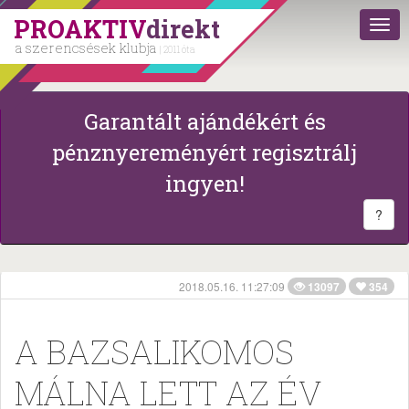
PROAKTIV
direkt
a szerencsések klubja
| 2011 óta
Garantált ajándékért és
pénznyereményért regisztrálj
ingyen!
?
2018.05.16. 11:27:09
13097
354
A BAZSALIKOMOS
MÁLNA LETT AZ ÉV