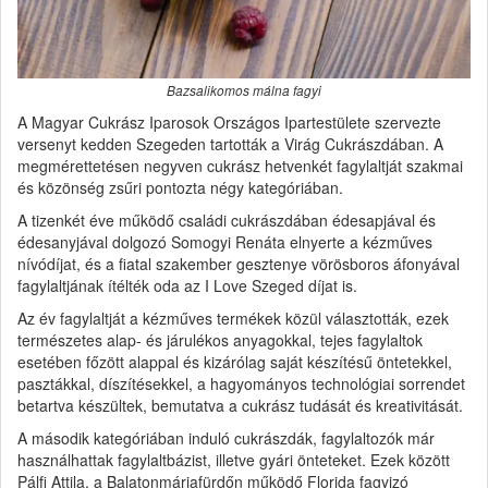
Bazsalikomos málna fagyi
A Magyar Cukrász Iparosok Országos Ipartestülete szervezte
versenyt kedden Szegeden tartották a Virág Cukrászdában. A
megmérettetésen negyven cukrász hetvenkét fagylaltját szakmai
és közönség zsűri pontozta négy kategóriában.
A tizenkét éve működő családi cukrászdában édesapjával és
édesanyjával dolgozó Somogyi Renáta elnyerte a kézműves
nívódíjat, és a fiatal szakember gesztenye vörösboros áfonyával
fagylaltjának ítélték oda az I Love Szeged díjat is.
Az év fagylaltját a kézműves termékek közül választották, ezek
természetes alap- és járulékos anyagokkal, tejes fagylaltok
esetében főzött alappal és kizárólag saját készítésű öntetekkel,
pasztákkal, díszítésekkel, a hagyományos technológiai sorrendet
betartva készültek, bemutatva a cukrász tudását és kreativitását.
A második kategóriában induló cukrászdák, fagylaltozók már
használhattak fagylaltbázist, illetve gyári önteteket. Ezek között
Pálfi Attila, a Balatonmáriafürdőn működő Florida fagyizó