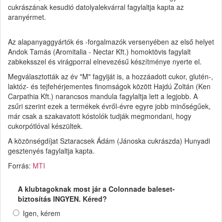
cukrászának kesudió datolyalekvárral fagylaltja kapta az
aranyérmet.
Az alapanyaggyártók és -forgalmazók versenyében az első helyet
Andok Tamás (Aromitalia - Nectar Kft.) homoktövis fagylalt
zabkeksszel és virágporral elnevezésű készítménye nyerte el.
Megválasztották az év "M" fagyiját is, a hozzáadott cukor, glutén-,
laktóz- és tejfehérjementes finomságok között Hajdú Zoltán (Ken
Carpathia Kft.) narancsos mandula fagylaltja lett a legjobb. A
zsűri szerint ezek a termékek évről-évre egyre jobb minőségűek,
már csak a szakavatott kóstolók tudják megmondani, hogy
cukorpótlóval készültek.
A közönségdíjat Sztaracsek Ádám (Jánoska cukrászda) Hunyadi
gesztenyés fagylaltja kapta.
Forrás:
MTI
A klubtagoknak most jár a Colonnade baleset-
biztosítás INGYEN. Kéred?
Igen, kérem