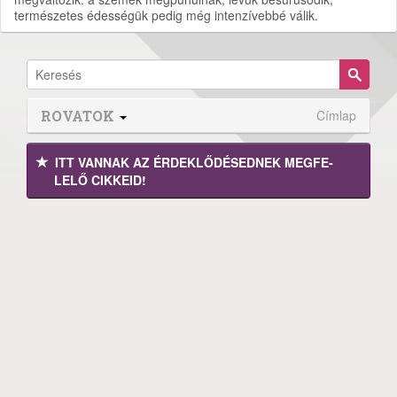
természetes édességük pedig még intenzívebbé válik.
ROVATOK
Címlap
ITT VANNAK AZ ÉRDEK­LŐDÉ­SEDNEK MEGFE­
LELŐ CIKKEID!