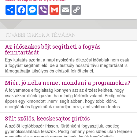
Megosztás
Facebook
Messenger
Viber
Gmail
Email
Copy
Link
TOVÁBBI CIKKEK A TÉMÁBAN
Az időszakos böjt segítheti a fogyás
fenntartását
Egy kutatás szerint a napi nyolcórás étkezési időablak nem csak
a fogyást segítheti elő, de a testsúly hosszú távú megtartását is
támogathatja túlsúlyos és elhízott felnőtteknél.
Miért jó néha nemet mondani a programokra?
A folyamatos elfoglaltság könnyen azt az érzést keltheti, hogy
csak akkor élünk igazán, ha mindig történik valami. Pedig néha
éppen egy kimondott „nem” segít abban, hogy több időnk,
energiánk és figyelmünk maradjon arra, ami valóban fontos.
Sült szőlős, kecskesajtos pirítós
A szőlőt legtöbbször frissen, fürtönként fogyasztjuk, esetleg
gyümölcssalátába tesszük. Pedig néhány perc sütés után teljesen
megváltozik: a szemek megpuhulnak, levük besűrűsödik,