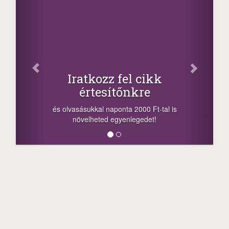
Fac
Oszd meg
atkozz fel cikk
+1.000.
értesítőnkre
-nyeremény növelés
a sorsolás napján! 
ásukkal naponta 2000 Ft-tal is
megosztási lehetőség
velheted egyenlegedet!