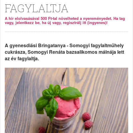
FAGYLALTJA
A hír elolvasásával 500 Ft-tal növelheted a nyereményedet. Ha tag
vagy, jelentkezz be, ha új vagy, regisztrálj itt (ingyenes)!
A gyenesdiási Bringatanya - Somogyi fagylaltműhely
cukrásza, Somogyi Renáta bazsalikomos málnája lett
az év fagylaltja.