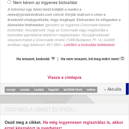
Nem kérem az ingyenes biztosítást
A kötvényt egy héten belül küldjük e-mailen a
neked@proaktivdirekt.com címről. Kérjük tedd ezt a címet a
leveleződ címjegyzékébe, hogy megkapd. Elolvastam és elfogadom a
, igénylem az ingyenes Colonnade baleset-
biztosítási feltételeket
biztosítást. Hozzájárulok, hogy az Colonnade vagy megbízottja a
biztosítási ajánlataival telefonon megkeressen. Hozzájárulásodat
visszavonhatod a Colonnade címére (1388 Budapest, Pf. 14.) küldött
levélben vagy telefonon: 801-0801.
Letöltöm a biztosítási feltételeket.
|
Ha tetszett, kedveld:
Ha nem tetszett, írd meg miért nem!
Vissza a címlapra
» Aktuális
recept
utazás
család
fagylalt
belföldi hírek
málna
OSZD MEG A CIKKET ÉS NYERJ...
Oszd meg a cikket.
Ha még ingyenesen regisztrálsz is, akkor
ezzel készpénzt is nyerhetsz!