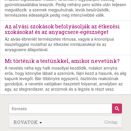
gyümölcssalátába tesszük. Pedig néhány perc sütés után teljesen
megváltozik: a szemek megpuhulnak, levük besűrűsödik,
természetes édességük pedig még intenzívebbé válik.
Az alvási szokások befolyásolják az étkezési
szokásokat és az anyagcsere-egészséget
Az alvás-ébrenlét természetes ritmusa, vagyis a kronotípus
összefüggést mutathat az étkezési mintázatokkal és az
anyagcsere állapotával.
Mi történik a testünkkel, amikor nevetünk?
A nevetés néha egy halk mosollyal kezdődik, máskor annyira
erős, hogy könnybe lábad a szemünk, fájni kezd a hasunk, és alig
kapunk levegőt. Bár többnyire egyszerű, ösztönös reakciónak
gondoljuk, a nevetés valójában összetett folyamat, amelyben az
agy, az idegrendszer, az arcizmok és a légzés is részt vesz.
ROVATOK
Címlap