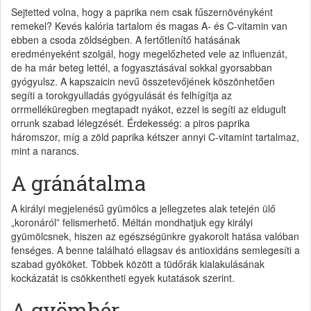
Sejtetted volna, hogy a paprika nem csak fűszernövényként
remekel? Kevés kalória tartalom és magas A- és C-vitamin van
ebben a csoda zöldségben. A fertőtlenítő hatásának
eredményeként szolgál, hogy megelőzheted vele az influenzát,
de ha már beteg lettél, a fogyasztásával sokkal gyorsabban
gyógyulsz. A kapszaicin nevű összetevőjének köszönhetően
segíti a torokgyulladás gyógyulását és felhígítja az
orrmelléküregben megtapadt nyákot, ezzel is segíti az eldugult
orrunk szabad lélegzését. Érdekesség: a piros paprika
háromszor, míg a zöld paprika kétszer annyi C-vitamint tartalmaz,
mint a narancs.
A gránátalma
A királyi megjelenésű gyümölcs a jellegzetes alak tetején ülő
„koronáról” felismerhető. Méltán mondhatjuk egy királyi
gyümölcsnek, hiszen az egészségünkre gyakorolt hatása valóban
fenséges. A benne található ellagsav és antioxidáns semlegesíti a
szabad gyököket. Többek között a tüdőrák kialakulásának
kockázatát is csökkentheti egyek kutatások szerint.
A gyömbér