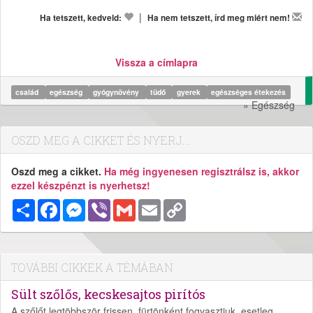
|
Ha tetszett, kedveld:
Ha nem tetszett, írd meg miért nem!
Vissza a címlapra
család
egészség
gyógynövény
tüdő
gyerek
egészséges étekezés
» Egészség
OSZD MEG A CIKKET ÉS NYERJ...
Oszd meg a cikket.
Ha még ingyenesen regisztrálsz is, akkor
ezzel készpénzt is nyerhetsz!
Megosztás
Facebook
Messenger
Viber
Gmail
Email
Copy
Link
TOVÁBBI CIKKEK A TÉMÁBAN
Sült szőlős, kecskesajtos pirítós
A szőlőt legtöbbször frissen, fürtönként fogyasztjuk, esetleg