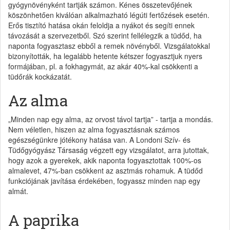
gyógynövényként tartják számon. Kénes összetevőjének
köszönhetően kiválóan alkalmazható légúti fertőzések esetén.
Erős tisztító hatása okán feloldja a nyákot és segíti ennek
távozását a szervezetből. Szó szerint fellélegzik a tüdőd, ha
naponta fogyasztasz ebből a remek növényből. Vizsgálatokkal
bizonyították, ha legalább hetente kétszer fogyasztjuk nyers
formájában, pl. a fokhagymát, az akár 40%-kal csökkenti a
tüdőrák kockázatát.
Az alma
„Minden nap egy alma, az orvost távol tartja” - tartja a mondás.
Nem véletlen, hiszen az alma fogyasztásnak számos
egészségünkre jótékony hatása van. A Londoni Szív- és
Tüdőgyógyász Társaság végzett egy vizsgálatot, arra jutottak,
hogy azok a gyerekek, akik naponta fogyasztottak 100%-os
almalevet, 47%-ban csökkent az asztmás rohamuk. A tüdőd
funkciójának javítása érdekében, fogyassz minden nap egy
almát.
A paprika