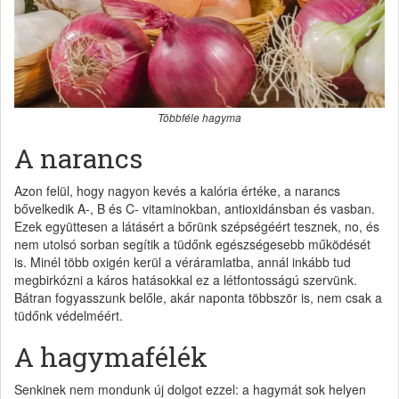
Többféle hagyma
A narancs
Azon felül, hogy nagyon kevés a kalória értéke, a narancs
bővelkedik A-, B és C- vitaminokban, antioxidánsban és vasban.
Ezek együttesen a látásért a bőrünk szépségéért tesznek, no, és
nem utolsó sorban segítik a tüdőnk egészségesebb működését
is. Minél több oxigén kerül a véráramlatba, annál inkább tud
megbirkózni a káros hatásokkal ez a létfontosságú szervünk.
Bátran fogyasszunk belőle, akár naponta többször is, nem csak a
tüdőnk védelméért.
A hagymafélék
Senkinek nem mondunk új dolgot ezzel: a hagymát sok helyen