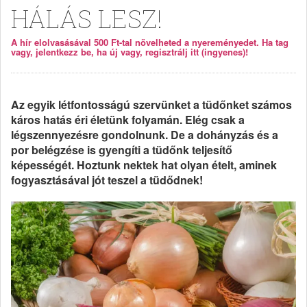
HÁLÁS LESZ!
A hír elolvasásával 500 Ft-tal növelheted a nyereményedet. Ha tag
vagy, jelentkezz be, ha új vagy, regisztrálj itt (ingyenes)!
Az egyik létfontosságú szervünket a tüdőnket számos
káros hatás éri életünk folyamán. Elég csak a
légszennyezésre gondolnunk. De a dohányzás és a
por belégzése is gyengíti a tüdőnk teljesítő
képességét. Hoztunk nektek hat olyan ételt, aminek
fogyasztásával jót teszel a tüdődnek!