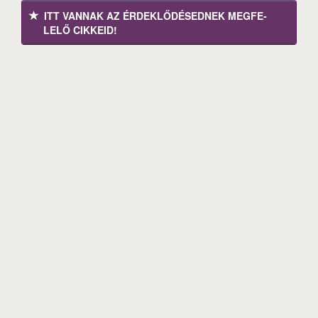
ITT VANNAK AZ ÉRDEK­LŐDÉ­SEDNEK MEGFE­
LELŐ CIKKEID!