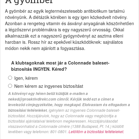
A gyömbér az egyik legtermészetesebb antibiotikum tartalmú
növényünk. A diétázók körében is egy igen közkedvelt növény.
Azonban a rengeteg vitamin és ásványi anyagának köszönhetően
a légzőszervi problémákra is egy nagyszerű orvosság. Okkal
alkalmazzák ezt a nagyszerű gyógynövényt az asztma elleni
harcban is. Rossz hír az epekővel küszködöknek: sajnálatos
módon nekik nem ajánlott a fogyasztása.
A klubtagoknak most jár a Colonnade baleset-
biztosítás INGYEN. Kéred?
Igen, kérem
Nem kérem az ingyenes biztosítást
A kötvényt egy héten belül küldjük e-mailen a
neked@proaktivdirekt.com címről. Kérjük tedd ezt a címet a
leveleződ címjegyzékébe, hogy megkapd. Elolvastam és elfogadom a
, igénylem az ingyenes Colonnade baleset-
biztosítási feltételeket
biztosítást. Hozzájárulok, hogy az Colonnade vagy megbízottja a
biztosítási ajánlataival telefonon megkeressen. Hozzájárulásodat
visszavonhatod a Colonnade címére (1388 Budapest, Pf. 14.) küldött
levélben vagy telefonon: 801-0801.
Letöltöm a biztosítási feltételeket.