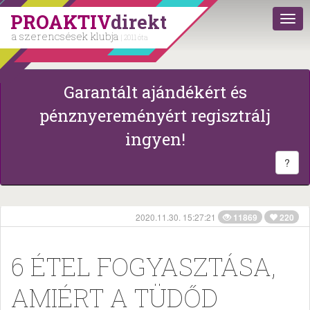
PROAKTIV
direkt
a szerencsések klubja
| 2011 óta
Garantált ajándékért és
pénznyereményért regisztrálj
ingyen!
?
2020.11.30. 15:27:21
11869
220
6 ÉTEL FOGYASZTÁSA,
AMIÉRT A TÜDŐD