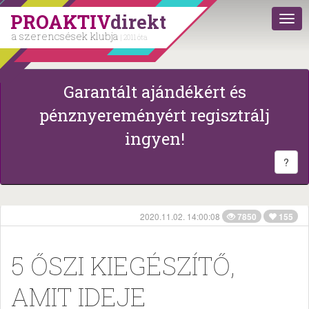
PROAKTIV
direkt
a szerencsések klubja
| 2011 óta
Garantált ajándékért és
pénznyereményért regisztrálj
ingyen!
?
2020.11.02. 14:00:08
7850
155
5 ŐSZI KIEGÉSZÍTŐ,
AMIT IDEJE