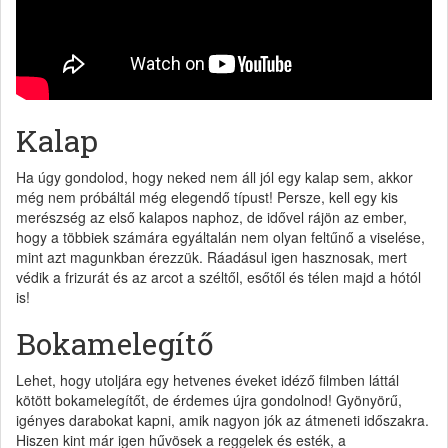
Kalap
Ha úgy gondolod, hogy neked nem áll jól egy kalap sem, akkor
még nem próbáltál még elegendő típust! Persze, kell egy kis
merészség az első kalapos naphoz, de idővel rájön az ember,
hogy a többiek számára egyáltalán nem olyan feltűnő a viselése,
mint azt magunkban érezzük. Ráadásul igen hasznosak, mert
védik a frizurát és az arcot a széltől, esőtől és télen majd a hótól
is!
Bokamelegítő
Lehet, hogy utoljára egy hetvenes éveket idéző filmben láttál
kötött bokamelegítőt, de érdemes újra gondolnod! Gyönyörű,
igényes darabokat kapni, amik nagyon jók az átmeneti időszakra.
Hiszen kint már igen hűvösek a reggelek és esték, a