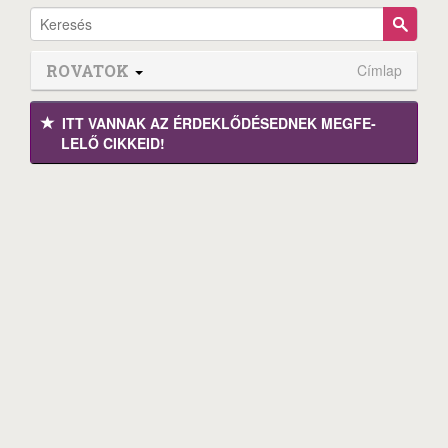
ROVATOK
Címlap
ITT VANNAK AZ ÉRDEK­LŐDÉ­SEDNEK MEGFE­
LELŐ CIKKEID!