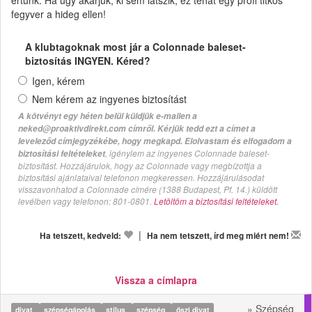
fegyver a hideg ellen!
A klubtagoknak most jár a Colonnade baleset-
biztosítás INGYEN. Kéred?
Igen, kérem
Nem kérem az ingyenes biztosítást
A kötvényt egy héten belül küldjük e-mailen a
neked@proaktivdirekt.com címről. Kérjük tedd ezt a címet a
leveleződ címjegyzékébe, hogy megkapd. Elolvastam és elfogadom a
, igénylem az ingyenes Colonnade baleset-
biztosítási feltételeket
biztosítást. Hozzájárulok, hogy az Colonnade vagy megbízottja a
biztosítási ajánlataival telefonon megkeressen. Hozzájárulásodat
visszavonhatod a Colonnade címére (1388 Budapest, Pf. 14.) küldött
levélben vagy telefonon: 801-0801.
Letöltöm a biztosítási feltételeket.
|
Ha tetszett, kedveld:
Ha nem tetszett, írd meg miért nem!
Vissza a címlapra
» Szépség
divat
szépségápolás
stílus
szépség
őszi divat