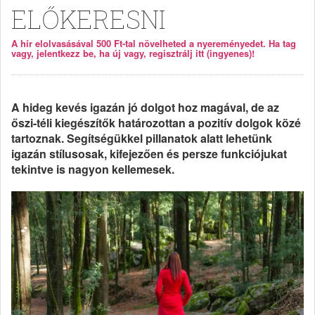
ELŐKERESNI
A hír elolvasásával 500 Ft-tal növelheted a nyereményedet. Ha tag
vagy, jelentkezz be, ha új vagy, regisztrálj itt (ingyenes)!
A hideg kevés igazán jó dolgot hoz magával, de az
őszi-téli kiegészítők határozottan a pozitív dolgok közé
tartoznak. Segítségükkel pillanatok alatt lehetünk
igazán stílusosak, kifejezően és persze funkciójukat
tekintve is nagyon kellemesek.