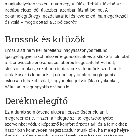
munkahelyeken viszont már megy a fűtés. Tehát a félcipő az
irodába elegendő, útközben azonban fáznál benne. A
bokamelegítőt egy mozdulattal fel és leveheted, ha megérkeztél
és voilá – megoldottad a „cipő cserét”
Brossok és kitűzők
Bross alatt nem kell feltétlenül nagyasszonyos feltűnő,
igazgyönggyel rakott ékszerre gondolnunk és a kitűző is túlmutat
a tizenévesek zenekaros és táboros kiegészítőin! Felnőtt,
stílusos, mókás, sokatmondó darabokra tehetünk szert, amik
praktikusak is lehetnek – például egy ponton megfogatni a
csinosan felrakott sálat, hogy meleggel védjük a nyakunkat,
hátunkat a legnagyobb szélben is.
Derékmelegítő
Ez a darab sem örvend akkora népszerűségnek, amit
megérdemelne. Hiszen a hidegre szinte legérzékenyebb
szerveinket védi, elképesztő komfort érzetet ad, és a fentiekhez
hasonlóan könnyedén megszabadulhatunk tőle, ha meleg helyre
értünk. Ha úgy akarjuk, ki sem látszik, ez tehát egy profi titkos