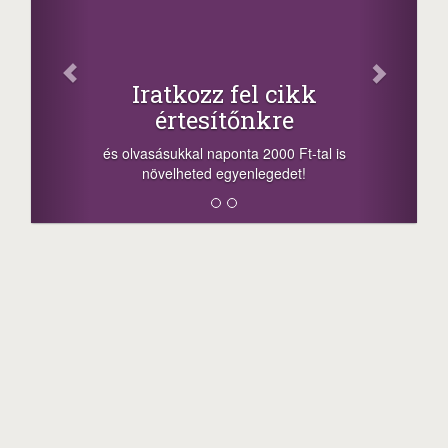
Facebook
Oszd meg cikkeinket
+1.000.000 Ft...
-nyeremény növelés jár a szerencsésnek
a sorsolás napján! A cikkek alján találsz
megosztási lehetőséget. Lájkolj is minket!