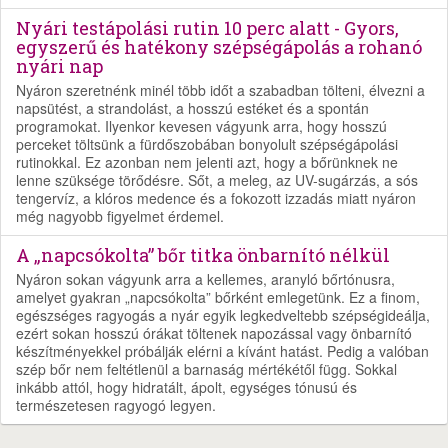
Nyári testápolási rutin 10 perc alatt - Gyors,
egyszerű és hatékony szépségápolás a rohanó
nyári nap
Nyáron szeretnénk minél több időt a szabadban tölteni, élvezni a
napsütést, a strandolást, a hosszú estéket és a spontán
programokat. Ilyenkor kevesen vágyunk arra, hogy hosszú
perceket töltsünk a fürdőszobában bonyolult szépségápolási
rutinokkal. Ez azonban nem jelenti azt, hogy a bőrünknek ne
lenne szüksége törődésre. Sőt, a meleg, az UV-sugárzás, a sós
tengervíz, a klóros medence és a fokozott izzadás miatt nyáron
még nagyobb figyelmet érdemel.
A „napcsókolta” bőr titka önbarnító nélkül
Nyáron sokan vágyunk arra a kellemes, aranyló bőrtónusra,
amelyet gyakran „napcsókolta” bőrként emlegetünk. Ez a finom,
egészséges ragyogás a nyár egyik legkedveltebb szépségideálja,
ezért sokan hosszú órákat töltenek napozással vagy önbarnító
készítményekkel próbálják elérni a kívánt hatást. Pedig a valóban
szép bőr nem feltétlenül a barnaság mértékétől függ. Sokkal
inkább attól, hogy hidratált, ápolt, egységes tónusú és
természetesen ragyogó legyen.