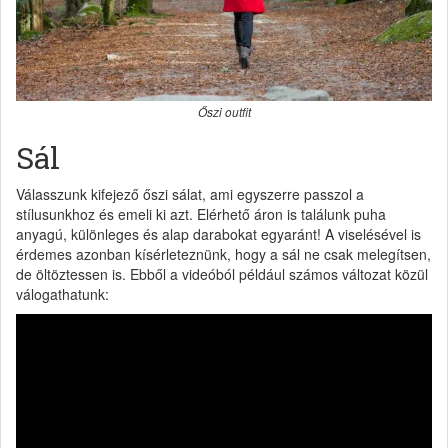
Őszi outfit
Sál
Válasszunk kifejező őszi sálat, ami egyszerre passzol a
stílusunkhoz és emeli ki azt. Elérhető áron is találunk puha
anyagú, különleges és alap darabokat egyaránt! A viselésével is
érdemes azonban kísérleteznünk, hogy a sál ne csak melegítsen,
de öltöztessen is. Ebből a videóból például számos változat közül
válogathatunk: