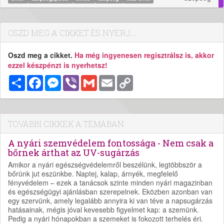
OSZD MEG A CIKKET ÉS NYERJ...
Oszd meg a cikket.
Ha még ingyenesen regisztrálsz is, akkor
ezzel készpénzt is nyerhetsz!
Megosztás
Facebook
Messenger
Viber
Gmail
Email
Copy
Link
TOVÁBBI CIKKEK A TÉMÁBAN
A nyári szemvédelem fontossága - Nem csak a
bőrnek árthat az UV-sugárzás
Amikor a nyári egészségvédelemről beszélünk, legtöbbször a
bőrünk jut eszünkbe. Naptej, kalap, árnyék, megfelelő
fényvédelem – ezek a tanácsok szinte minden nyári magazinban
és egészségügyi ajánlásban szerepelnek. Eközben azonban van
egy szervünk, amely legalább annyira ki van téve a napsugárzás
hatásainak, mégis jóval kevesebb figyelmet kap: a szemünk.
Pedig a nyári hónapokban a szemeket is fokozott terhelés éri.