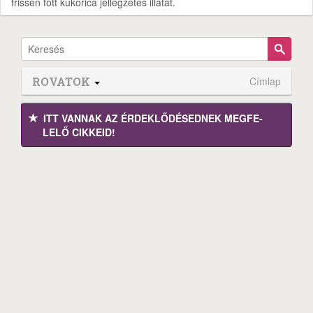
frissen főtt kukorica jellegzetes illatát.
ROVATOK
Címlap
ITT VANNAK AZ ÉRDEK­LŐDÉ­SEDNEK MEGFE­
LELŐ CIKKEID!