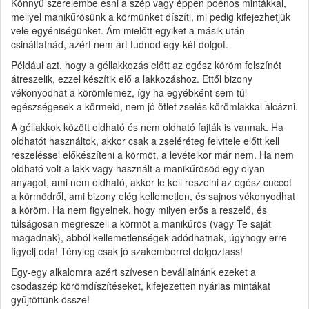
Könnyű szerelembe esni a szép vagy éppen poénos mintákkal,
mellyel manikűrösünk a körmünket díszíti, mi pedig kifejezhetjük
vele egyéniségünket. Ám mielőtt egyiket a másik után
csináltatnád, azért nem árt tudnod egy-két dolgot.
Például azt, hogy a géllakkozás előtt az egész köröm felszínét
átreszelik, ezzel készítik elő a lakkozáshoz. Ettől bizony
vékonyodhat a körömlemez, így ha egyébként sem túl
egészségesek a körmeid, nem jó ötlet zselés körömlakkal álcázni.
A géllakkok között oldható és nem oldható fajták is vannak. Ha
oldhatót használtok, akkor csak a zseléréteg felvitele előtt kell
reszeléssel előkészíteni a körmöt, a levételkor már nem. Ha nem
oldható volt a lakk vagy használt a manikűrösöd egy olyan
anyagot, ami nem oldható, akkor le kell reszelni az egész cuccot
a körmödről, ami bizony elég kellemetlen, és sajnos vékonyodhat
a köröm. Ha nem figyelnek, hogy milyen erős a reszelő, és
túlságosan megreszeli a körmöt a manikűrös (vagy Te saját
magadnak), abból kellemetlenségek adódhatnak, úgyhogy erre
figyelj oda! Tényleg csak jó szakemberrel dolgoztass!
Egy-egy alkalomra azért szívesen bevállalnánk ezeket a
csodaszép körömdíszítéseket, kifejezetten nyárias mintákat
gyűjtöttünk össze!