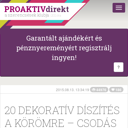
PROAKTIV
direkt
a szerencsések klubja
| 2011 óta
Garantált ajándékért és
pénznyereményért regisztrálj
ingyen!
?
2015.08.13. 13:34:19
44976
186
20 DEKORATÍV DÍSZÍTÉS
A KÖRÖMRE – CSODÁS