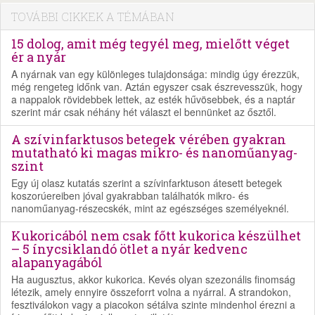
TOVÁBBI CIKKEK A TÉMÁBAN
15 dolog, amit még tegyél meg, mielőtt véget
ér a nyár
A nyárnak van egy különleges tulajdonsága: mindig úgy érezzük,
még rengeteg időnk van. Aztán egyszer csak észrevesszük, hogy
a nappalok rövidebbek lettek, az esték hűvösebbek, és a naptár
szerint már csak néhány hét választ el bennünket az ősztől.
A szívinfarktusos betegek vérében gyakran
mutatható ki magas mikro- és nanoműanyag-
szint
Egy új olasz kutatás szerint a szívinfarktuson átesett betegek
koszorúereiben jóval gyakrabban találhatók mikro- és
nanoműanyag-részecskék, mint az egészséges személyeknél.
Kukoricából nem csak főtt kukorica készülhet
– 5 ínycsiklandó ötlet a nyár kedvenc
alapanyagából
Ha augusztus, akkor kukorica. Kevés olyan szezonális finomság
létezik, amely ennyire összeforrt volna a nyárral. A strandokon,
fesztiválokon vagy a piacokon sétálva szinte mindenhol érezni a