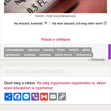
Köröm | Fotó via pinterest.com
|
Ha tetszett, kedveld:
Ha nem tetszett, írd meg miért nem!
Vissza a címlapra
szépségápolás
egészség
szépség
köröm
manikűr
géllak
géllakkozás
zselélakk
zseléslak
köröm ötletek
körömfestés
» Szépség
OSZD MEG A CIKKET ÉS NYERJ...
Oszd meg a cikket.
Ha még ingyenesen regisztrálsz is, akkor
ezzel készpénzt is nyerhetsz!
Megosztás
Facebook
Messenger
Viber
Gmail
Email
Copy
Link