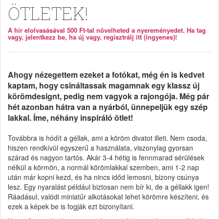
ÖTLETEK!
A hír elolvasásával 500 Ft-tal növelheted a nyereményedet. Ha tag
vagy, jelentkezz be, ha új vagy, regisztrálj itt (ingyenes)!
Ahogy nézegettem ezeket a fotókat, még én is kedvet
kaptam, hogy csináltassak magamnak egy klassz új
körömdesignt, pedig nem vagyok a rajongója. Még pár
hét azonban hátra van a nyárból, ünnepeljük egy szép
lakkal. Íme, néhány inspiráló ötlet!
Továbbra is hódít a géllak, ami a köröm divatot illeti. Nem csoda,
hiszen rendkívül egyszerű a használata, viszonylag gyorsan
szárad és nagyon tartós. Akár 3-4 hétig is fennmarad sérülések
nélkül a körmön, a normál körömlakkal szemben, ami 1-2 nap
után már kopni kezd, és ha nincs időd lemosni, bizony csúnya
lesz. Egy nyaralást például biztosan nem bír ki, de a géllakk igen!
Ráadásul, valódi miniatűr alkotásokat lehet körömre készíteni, és
ezek a képek be is fogják ezt bizonyítani.