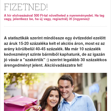
FIZETNED!
A hír elolvasásával 500 Ft-tal növelheted a nyereményedet. Ha tag
vagy, jelentkezz be, ha új vagy, regisztrálj itt (ingyenes)!
A statisztikák szerint mindössze egy évtizeddel ezelőtt
az áruk 15-20 százaléka kelt el akciós áron, most ez az
arány körülbelül 40-45 százalék. Ma már 10 százalék
kedvezményt szinte bármiből kaphatunk, de az igazán
jó vásár a "szakértők" :) szerint legalább 30 százalékos
árengedményt jelent. Akcióvadászatra fel!