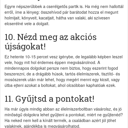
Egyre népszerűbbek a cserélgetős partik is. Ha még nem hallottál
erről, íme a lényeg: összehívod pár barátodat hozza el megunt
holmijait, könyveit, kacatjait, hátha van valaki, aki szívesen
elcserélné vele a dolgait.
10. Nézd meg az akciós
újságokat!
Ez hetente 10-15 percet vesz igénybe, de legalább képben leszel
vele, hogy mit hol érdemes éppen megvásárolnod. A
mindennapos dolgokat persze nem biztos, hogy eszerint fogod
beszerezni, de a drágább húsok, tartós élelmiszerek, tisztító- és
mosószerek után már lehet, hogy megéri menni egy kicsit, vagy
útba ejteni azokat a boltokat, ahol olcsóbban kaphatóak ezek.
11. Gyűjtsd a pontokat!
Ha már úgyis mindig abban az élelmiszerboltban vásárolsz, és jó
minőségű dolgokra lehet gyűjteni a pontokat, miért ne gyűjtenéd?
Ha neked nem kell a kínált termék, a családban azért jól jöhet
valakinek, ajándékba is megvásárolhatod.