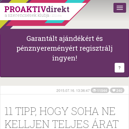
PROAKTIV
direkt
a szerencsések klubja
| 2011 óta
Garantált ajándékért és
pénznyereményért regisztrálj
ingyen!
?
2015.07.16. 13:36:47
11544
240
11 TIPP, HOGY SOHA NE
KELLJEN TELJES ÁRAT