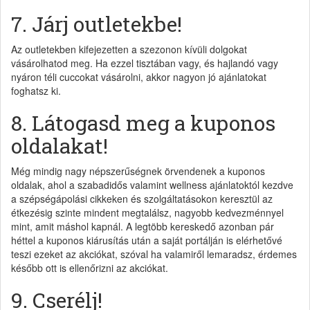
7. Járj outletekbe!
Az outletekben kifejezetten a szezonon kívüli dolgokat
vásárolhatod meg. Ha ezzel tisztában vagy, és hajlandó vagy
nyáron téli cuccokat vásárolni, akkor nagyon jó ajánlatokat
foghatsz ki.
8. Látogasd meg a kuponos
oldalakat!
Még mindig nagy népszerűségnek örvendenek a kuponos
oldalak, ahol a szabadidős valamint wellness ajánlatoktól kezdve
a szépségápolási cikkeken és szolgáltatásokon keresztül az
étkezésig szinte mindent megtalálsz, nagyobb kedvezménnyel
mint, amit máshol kapnál. A legtöbb kereskedő azonban pár
héttel a kuponos kiárusítás után a saját portálján is elérhetővé
teszi ezeket az akciókat, szóval ha valamiről lemaradsz, érdemes
később ott is ellenőrizni az akciókat.
9. Cserélj!