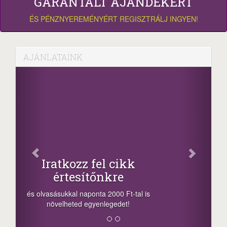
GARANTÁLT AJÁNDÉKÉRT
ÉS PÉNZNYEREMÉNYÉRT REGISZTRÁLJ INGYEN!
AJÁNLATAINK
Facebook
Oszd meg cikkeinket
+1.000.000 Ft...
-nyeremény növelés jár a szerencsésnek
a sorsolás napján! A cikkek alján találsz
megosztási lehetőséget. Lájkolj is minket!