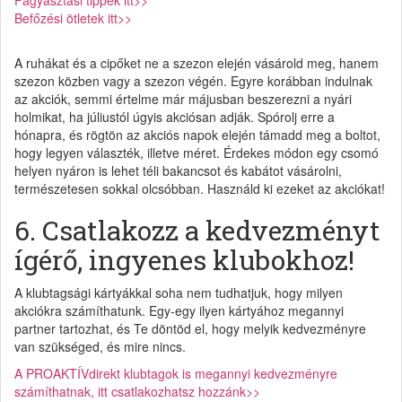
Befőzési ötletek itt>>
A ruhákat és a cipőket ne a szezon elején vásárold meg, hanem
szezon közben vagy a szezon végén. Egyre korábban indulnak
az akciók, semmi értelme már májusban beszerezni a nyári
holmikat, ha júliustól úgyis akciósan adják. Spórolj erre a
hónapra, és rögtön az akciós napok elején támadd meg a boltot,
hogy legyen választék, illetve méret. Érdekes módon egy csomó
helyen nyáron is lehet téli bakancsot és kabátot vásárolni,
természetesen sokkal olcsóbban. Használd ki ezeket az akciókat!
6. Csatlakozz a kedvezményt
ígérő, ingyenes klubokhoz!
A klubtagsági kártyákkal soha nem tudhatjuk, hogy milyen
akciókra számíthatunk. Egy-egy ilyen kártyához megannyi
partner tartozhat, és Te döntöd el, hogy melyik kedvezményre
van szükséged, és mire nincs.
A PROAKTÍVdirekt klubtagok is megannyi kedvezményre
számíthatnak, itt csatlakozhatsz hozzánk>>