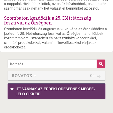
a nappalok rövidebbek lettek, az esték hűvösebbek, és a naptár
szerint már csak néhány hét választ el bennünket az ősztől.
Szombaton kezdődik a 25. Hétrétország
fesztivál az Őrségben
Szombaton kezdődik és augusztus 23-ig várja az érdeklődőket a
jubileumi, 25. Hétrétország fesztivál az Őrségben, ahol többek
között templomi, szabadtéri és pajtaszínházi koncertekkel,
színházi produkciókkal, valamint filmvetítésekkel várják az
érdeklődőket.
ROVATOK
Címlap
ITT VANNAK AZ ÉRDEK­LŐDÉ­SEDNEK MEGFE­
LELŐ CIKKEID!