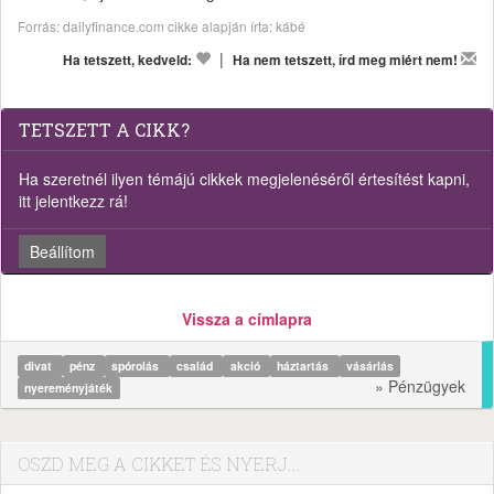
Forrás: dailyfinance.com cikke alapján írta: kábé
|
Ha tetszett, kedveld:
Ha nem tetszett, írd meg miért nem!
TETSZETT A CIKK?
Ha szeretnél ilyen témájú cikkek megjelenéséről értesítést kapni,
itt jelentkezz rá!
Beállítom
Vissza a címlapra
divat
pénz
spórolás
család
akció
háztartás
vásárlás
» Pénzügyek
nyereményjáték
OSZD MEG A CIKKET ÉS NYERJ...