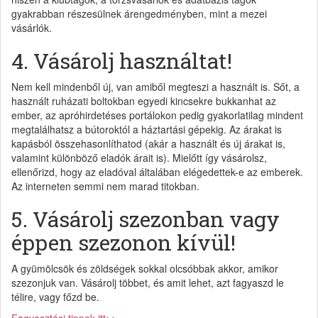
gyakrabban részesülnek árengedményben, mint a mezei
vásárlók.
4. Vásárolj használtat!
Nem kell mindenből új, van amiből megteszi a használt is. Sőt, a
használt ruházati boltokban egyedi kincsekre bukkanhat az
ember, az apróhirdetéses portálokon pedig gyakorlatilag mindent
megtalálhatsz a bútoroktól a háztartási gépekig. Az árakat is
kapásból összehasonlíthatod (akár a használt és új árakat is,
valamint különböző eladók árait is). Mielőtt így vásárolsz,
ellenőrizd, hogy az eladóval általában elégedettek-e az emberek.
Az interneten semmi nem marad titokban.
5. Vásárolj szezonban vagy
éppen szezonon kívül!
A gyümölcsök és zöldségek sokkal olcsóbbak akkor, amikor
szezonjuk van. Vásárolj többet, és amit lehet, azt fagyaszd le
télire, vagy főzd be.
Fagyasztási tippek itt>>