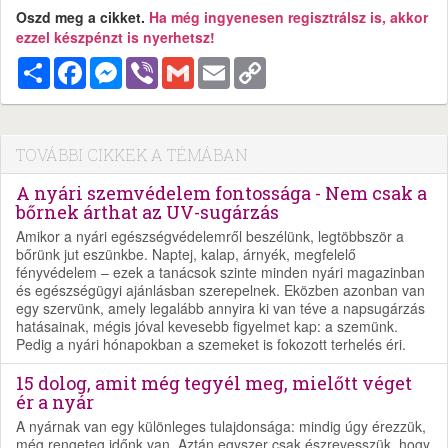
Oszd meg a cikket.
Ha még ingyenesen regisztrálsz is, akkor
ezzel készpénzt is nyerhetsz!
Megosztás
Facebook
Messenger
Viber
Gmail
Email
Copy
Link
TOVÁBBI CIKKEK A TÉMÁBAN
A nyári szemvédelem fontossága - Nem csak a
bőrnek árthat az UV-sugárzás
Amikor a nyári egészségvédelemről beszélünk, legtöbbször a
bőrünk jut eszünkbe. Naptej, kalap, árnyék, megfelelő
fényvédelem – ezek a tanácsok szinte minden nyári magazinban
és egészségügyi ajánlásban szerepelnek. Eközben azonban van
egy szervünk, amely legalább annyira ki van téve a napsugárzás
hatásainak, mégis jóval kevesebb figyelmet kap: a szemünk.
Pedig a nyári hónapokban a szemeket is fokozott terhelés éri.
15 dolog, amit még tegyél meg, mielőtt véget
ér a nyár
A nyárnak van egy különleges tulajdonsága: mindig úgy érezzük,
még rengeteg időnk van. Aztán egyszer csak észrevesszük, hogy