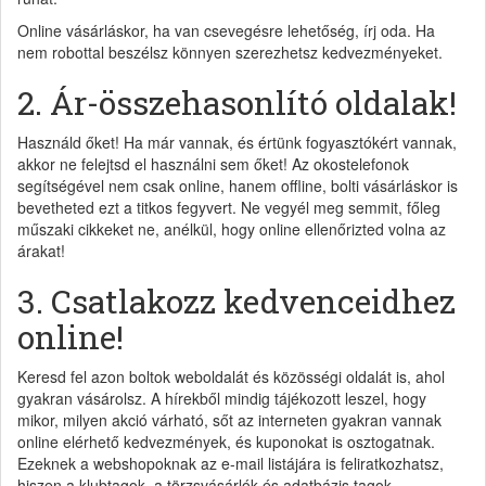
Online vásárláskor, ha van csevegésre lehetőség, írj oda. Ha
nem robottal beszélsz könnyen szerezhetsz kedvezményeket.
2. Ár-összehasonlító oldalak!
Használd őket! Ha már vannak, és értünk fogyasztókért vannak,
akkor ne felejtsd el használni sem őket! Az okostelefonok
segítségével nem csak online, hanem offline, bolti vásárláskor is
bevetheted ezt a titkos fegyvert. Ne vegyél meg semmit, főleg
műszaki cikkeket ne, anélkül, hogy online ellenőrizted volna az
árakat!
3. Csatlakozz kedvenceidhez
online!
Keresd fel azon boltok weboldalát és közösségi oldalát is, ahol
gyakran vásárolsz. A hírekből mindig tájékozott leszel, hogy
mikor, milyen akció várható, sőt az interneten gyakran vannak
online elérhető kedvezmények, és kuponokat is osztogatnak.
Ezeknek a webshopoknak az e-mail listájára is feliratkozhatsz,
hiszen a klubtagok, a törzsvásárlók és adatbázis tagok