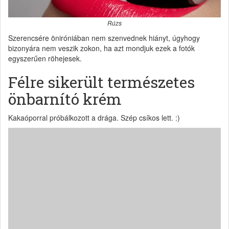
Rúzs
Szerencsére öniróniában nem szenvednek hiányt, úgyhogy
bizonyára nem veszik zokon, ha azt mondjuk ezek a fotók
egyszerűen röhejesek.
Félre sikerült természetes
önbarnító krém
Kakaóporral próbálkozott a drága. Szép csíkos lett. :)