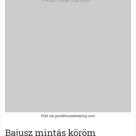
Fotó via goodhousekeeping.com
Bajusz mintás köröm