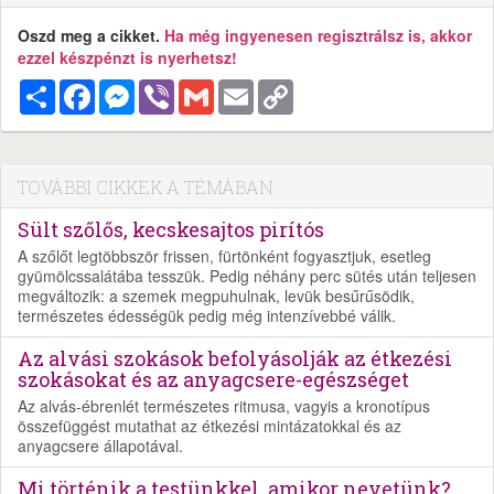
Oszd meg a cikket.
Ha még ingyenesen regisztrálsz is, akkor
ezzel készpénzt is nyerhetsz!
Megosztás
Facebook
Messenger
Viber
Gmail
Email
Copy
Link
TOVÁBBI CIKKEK A TÉMÁBAN
Sült szőlős, kecskesajtos pirítós
A szőlőt legtöbbször frissen, fürtönként fogyasztjuk, esetleg
gyümölcssalátába tesszük. Pedig néhány perc sütés után teljesen
megváltozik: a szemek megpuhulnak, levük besűrűsödik,
természetes édességük pedig még intenzívebbé válik.
Az alvási szokások befolyásolják az étkezési
szokásokat és az anyagcsere-egészséget
Az alvás-ébrenlét természetes ritmusa, vagyis a kronotípus
összefüggést mutathat az étkezési mintázatokkal és az
anyagcsere állapotával.
Mi történik a testünkkel, amikor nevetünk?