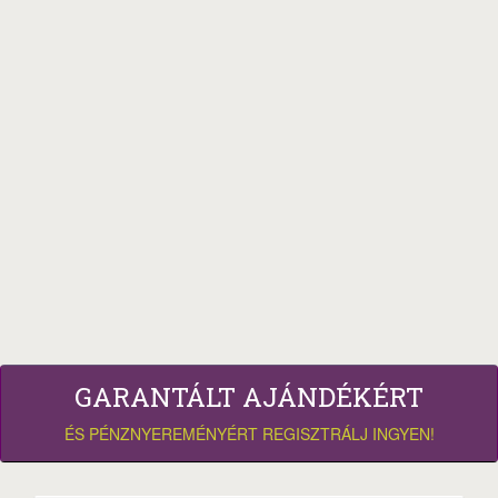
GARANTÁLT AJÁNDÉKÉRT
ÉS PÉNZNYEREMÉNYÉRT REGISZTRÁLJ INGYEN!