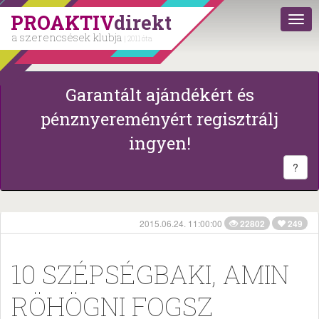
PROAKTIV
direkt
a szerencsések klubja
| 2011 óta
Garantált ajándékért és
pénznyereményért regisztrálj
ingyen!
?
2015.06.24. 11:00:00
22802
249
10 SZÉPSÉGBAKI, AMIN
RÖHÖGNI FOGSZ