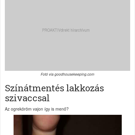
Fotó via goodhousekeeping.com
Színátmentés lakkozás
szivaccsal
Az ogreköröm vajon így is menő?