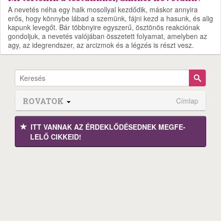
A nevetés néha egy halk mosollyal kezdődik, máskor annyira
erős, hogy könnybe lábad a szemünk, fájni kezd a hasunk, és alig
kapunk levegőt. Bár többnyire egyszerű, ösztönös reakciónak
gondoljuk, a nevetés valójában összetett folyamat, amelyben az
agy, az idegrendszer, az arcizmok és a légzés is részt vesz.
ROVATOK
Címlap
ITT VANNAK AZ ÉRDEK­LŐDÉ­SEDNEK MEGFE­
LELŐ CIKKEID!