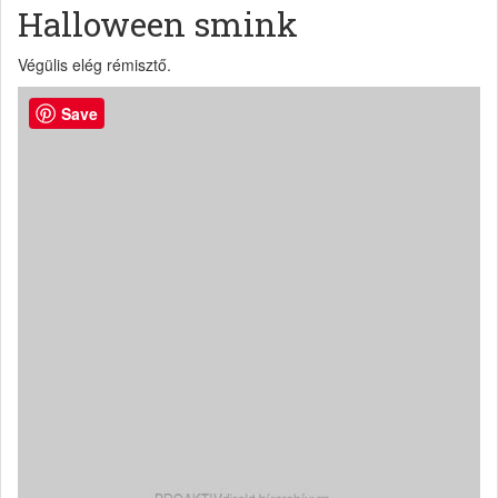
Halloween smink
Végülis elég rémisztő.
Save