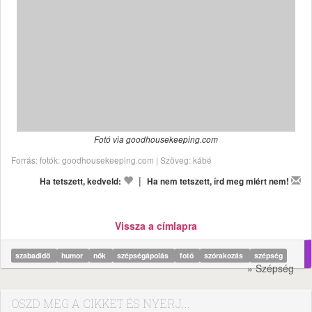
Fotó via goodhousekeeping.com
Forrás: fotók: goodhousekeeping.com | Szöveg: kábé
|
Ha tetszett, kedveld:
Ha nem tetszett, írd meg miért nem!
Vissza a címlapra
szabadidő
humor
nők
szépségápolás
fotó
szórakozás
szépség
» Szépség
OSZD MEG A CIKKET ÉS NYERJ...