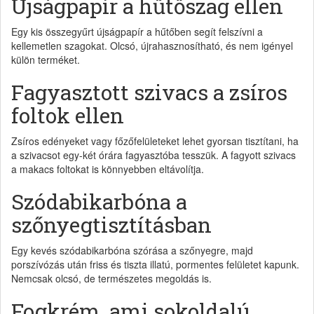
Újságpapír a hűtőszag ellen
Egy kis összegyűrt újságpapír a hűtőben segít felszívni a
kellemetlen szagokat. Olcsó, újrahasznosítható, és nem igényel
külön terméket.
Fagyasztott szivacs a zsíros
foltok ellen
Zsíros edényeket vagy főzőfelületeket lehet gyorsan tisztítani, ha
a szivacsot egy-két órára fagyasztóba tesszük. A fagyott szivacs
a makacs foltokat is könnyebben eltávolítja.
Szódabikarbóna a
szőnyegtisztításban
Egy kevés szódabikarbóna szórása a szőnyegre, majd
porszívózás után friss és tiszta illatú, pormentes felületet kapunk.
Nemcsak olcsó, de természetes megoldás is.
Fogkrém, ami sokoldalú