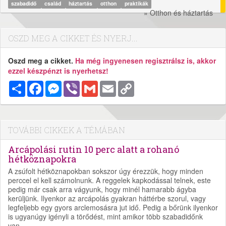
szabadidő
család
háztartás
otthon
praktikák
» Otthon és háztartás
OSZD MEG A CIKKET ÉS NYERJ...
Oszd meg a cikket.
Ha még ingyenesen regisztrálsz is, akkor
ezzel készpénzt is nyerhetsz!
Megosztás
Facebook
Messenger
Viber
Gmail
Email
Copy
Link
TOVÁBBI CIKKEK A TÉMÁBAN
Arcápolási rutin 10 perc alatt a rohanó
hétköznapokra
A zsúfolt hétköznapokban sokszor úgy érezzük, hogy minden
perccel el kell számolnunk. A reggelek kapkodással telnek, este
pedig már csak arra vágyunk, hogy minél hamarabb ágyba
kerüljünk. Ilyenkor az arcápolás gyakran háttérbe szorul, vagy
legfeljebb egy gyors arclemosásra jut idő. Pedig a bőrünk ilyenkor
is ugyanúgy igényli a törődést, mint amikor több szabadidőnk
van.