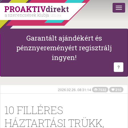
PROAKTIV
direkt
a szerencsések klubja
| 2011 óta
Garantált ajándékért és
pénznyereményért regisztrálj
ingyen!
?
2026.02.26. 08:31:14
7532
210
10 FILLÉRES
HÁZTARTÁSI TRÜKK,