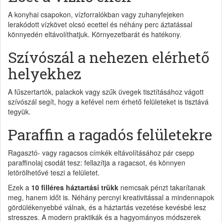
A konyhai csapokon, vízforralókban vagy zuhanyfejeken
lerakódott vízkövet olcsó ecettel és néhány perc áztatással
könnyedén eltávolíthatjuk. Környezetbarát és hatékony.
Szívószál a nehezen elérhető
helyekhez
A fűszertartók, palackok vagy szűk üvegek tisztításához vágott
szívószál segít, hogy a kefével nem érhető felületeket is tisztává
tegyük.
Paraffin a ragadós felületekre
Ragasztó- vagy ragacsos címkék eltávolításához pár csepp
paraffinolaj csodát tesz: fellazítja a ragacsot, és könnyen
letörölhetővé teszi a felületet.
Ezek a
10 filléres háztartási trükk
nemcsak pénzt takarítanak
meg, hanem időt is. Néhány percnyi kreativitással a mindennapok
gördülékenyebbé válnak, és a háztartás vezetése kevésbé lesz
stresszes. A modern praktikák és a hagyományos módszerek