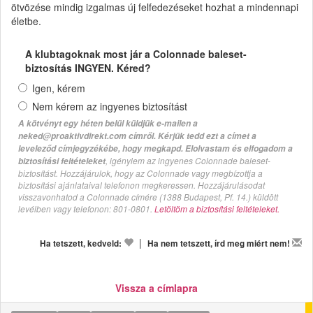
ötvözése mindig izgalmas új felfedezéseket hozhat a mindennapi
életbe.
A klubtagoknak most jár a Colonnade baleset-
biztosítás INGYEN. Kéred?
Igen, kérem
Nem kérem az ingyenes biztosítást
A kötvényt egy héten belül küldjük e-mailen a
neked@proaktivdirekt.com címről. Kérjük tedd ezt a címet a
leveleződ címjegyzékébe, hogy megkapd. Elolvastam és elfogadom a
, igénylem az ingyenes Colonnade baleset-
biztosítási feltételeket
biztosítást. Hozzájárulok, hogy az Colonnade vagy megbízottja a
biztosítási ajánlataival telefonon megkeressen. Hozzájárulásodat
visszavonhatod a Colonnade címére (1388 Budapest, Pf. 14.) küldött
levélben vagy telefonon: 801-0801.
Letöltöm a biztosítási feltételeket.
|
Ha tetszett, kedveld:
Ha nem tetszett, írd meg miért nem!
Vissza a címlapra