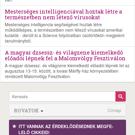
Mesterséges intelligenciával hoztak létre a
természetben nem létező vírusokat
Mesterséges intelligencia segítségével hoztak létre
működőképes, a természetben nem létező vírusokat amerikai
kutatók - derült ki a Science folyóiratban csütörtökön megjelent
tanulmányból.
A magyar dzsessz- és világzene kiemelkedő
előadói lépnek fel a Malomvölgy Fesztiválon
A magyar dzsessz- és világzene kiemelkedő előadói lépnek fel az
augusztus 13-15. között, a lovasi Márffy-ház környezetében
rendezett Malomvölgy Fesztiválon.
ROVATOK
Címlap
ITT VANNAK AZ ÉRDEK­LŐDÉ­SEDNEK MEGFE­
LELŐ CIKKEID!