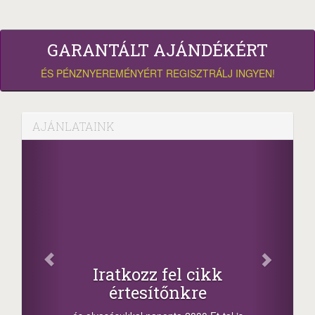
GARANTÁLT AJÁNDÉKÉRT
ÉS PÉNZNYEREMÉNYÉRT REGISZTRÁLJ INGYEN!
AJÁNLATAINK
Facebook
Oszd meg cikkeinket
+1.000.000 Ft...
-nyeremény növelés jár a szerencsésnek
a sorsolás napján! A cikkek alján találsz