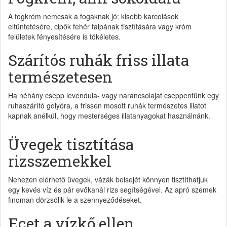
A fogkrém nemcsak a fogaknak jó: kisebb karcolások
eltüntetésére, cipők fehér talpának tisztítására vagy króm
felületek fényesítésére is tökéletes.
Szárítós ruhák friss illata
természetesen
Ha néhány csepp levendula- vagy narancsolajat cseppentünk egy
ruhaszárító golyóra, a frissen mosott ruhák természetes illatot
kapnak anélkül, hogy mesterséges illatanyagokat használnánk.
Üvegek tisztítása
rizsszemekkel
Nehezen elérhető üvegek, vázák belsejét könnyen tisztíthatjuk
egy kevés víz és pár evőkanál rizs segítségével. Az apró szemek
finoman dörzsölik le a szennyeződéseket.
Ecet a vízkő ellen