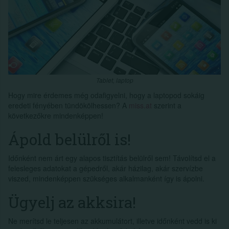
Tablet, laptop
Hogy mire érdemes még odafigyelni, hogy a laptopod sokáig
eredeti fényében tündökölhessen? A
miss.at
szerint a
következőkre mindenképpen!
Ápold belülről is!
Időnként nem árt egy alapos tisztítás belülről sem! Távolítsd el a
felesleges adatokat a gépedről, akár házilag, akár szervízbe
viszed, mindenképpen szükséges alkalmanként így is ápolni.
Ügyelj az akksira!
Ne merítsd le teljesen az akkumulátort, illetve időnként vedd is ki