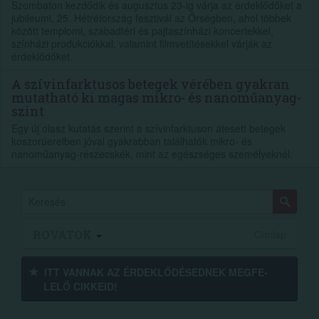
Szombaton kezdődik és augusztus 23-ig várja az érdeklődőket a
jubileumi, 25. Hétrétország fesztivál az Őrségben, ahol többek
között templomi, szabadtéri és pajtaszínházi koncertekkel,
színházi produkciókkal, valamint filmvetítésekkel várják az
érdeklődőket.
A szívinfarktusos betegek vérében gyakran
mutatható ki magas mikro- és nanoműanyag-
szint
Egy új olasz kutatás szerint a szívinfarktuson átesett betegek
koszorúereiben jóval gyakrabban találhatók mikro- és
nanoműanyag-részecskék, mint az egészséges személyeknél.
ROVATOK
Címlap
ITT VANNAK AZ ÉRDEK­LŐDÉ­SEDNEK MEGFE­
LELŐ CIKKEID!