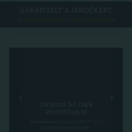
GARANTÁLT AJÁNDÉKÉRT
ÉS PÉNZNYEREMÉNYÉRT REGISZTRÁLJ INGYEN!
AJÁNLATAINK
Fac
Oszd meg
atkozz fel cikk
+1.000.
értesítőnkre
-nyeremény növelés
a sorsolás napján! 
ásukkal naponta 2000 Ft-tal is
megosztási lehetőség
velheted egyenlegedet!