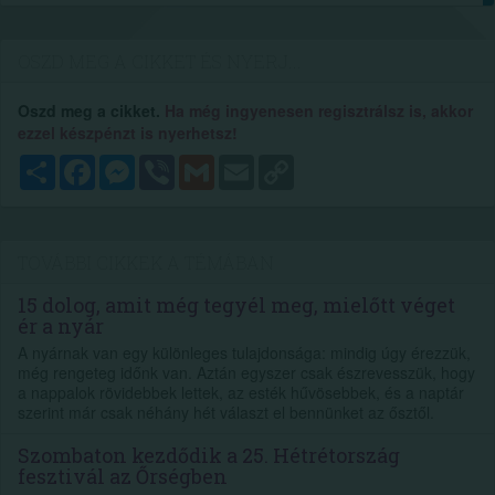
OSZD MEG A CIKKET ÉS NYERJ...
Oszd meg a cikket.
Ha még ingyenesen regisztrálsz is, akkor
ezzel készpénzt is nyerhetsz!
Megosztás
Facebook
Messenger
Viber
Gmail
Email
Copy
Link
TOVÁBBI CIKKEK A TÉMÁBAN
15 dolog, amit még tegyél meg, mielőtt véget
ér a nyár
A nyárnak van egy különleges tulajdonsága: mindig úgy érezzük,
még rengeteg időnk van. Aztán egyszer csak észrevesszük, hogy
a nappalok rövidebbek lettek, az esték hűvösebbek, és a naptár
szerint már csak néhány hét választ el bennünket az ősztől.
Szombaton kezdődik a 25. Hétrétország
fesztivál az Őrségben