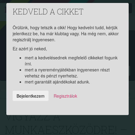
PROAKTIV
direkt
KEDVELD A CIKKET
a szerencsések klubja
| 2011 óta
Örülünk, hogy tetszik a cikk! Hogy kedvelni tudd, kérjük
jelentkezz be, ha már klubtag vagy. Ha még nem, akkor
Garantált ajándékért és
regisztrálj ingyenesen.
Ez azért jó neked,
pénznyereményért regisztrálj
mert a kedvelésednek megfelelő cikkeket fogunk
ingyen!
írni.
mert a nyereményjátékban ingyenesen részt
?
vehetsz és pénzt nyerhetsz.
mert garantált ajándékokat adunk.
2020.04.09. 17:27:59
10222
268
Bejelentkezem
Regisztrálok
VIGYÁZZ A
MUNKAESZKÖZÖDRE! –