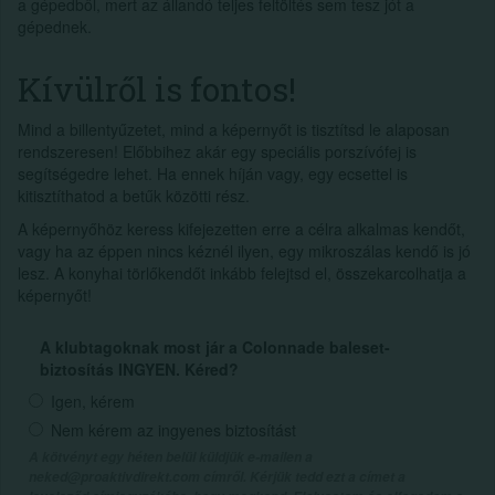
a gépedből, mert az állandó teljes feltöltés sem tesz jót a
gépednek.
Kívülről is fontos!
Mind a billentyűzetet, mind a képernyőt is tisztítsd le alaposan
rendszeresen! Előbbihez akár egy speciális porszívófej is
segítségedre lehet. Ha ennek híján vagy, egy ecsettel is
kitisztíthatod a betűk közötti rész.
A képernyőhöz keress kifejezetten erre a célra alkalmas kendőt,
vagy ha az éppen nincs kéznél ilyen, egy mikroszálas kendő is jó
lesz. A konyhai törlőkendőt inkább felejtsd el, összekarcolhatja a
képernyőt!
A klubtagoknak most jár a Colonnade baleset-
biztosítás INGYEN. Kéred?
Igen, kérem
Nem kérem az ingyenes biztosítást
A kötvényt egy héten belül küldjük e-mailen a
neked@proaktivdirekt.com címről. Kérjük tedd ezt a címet a