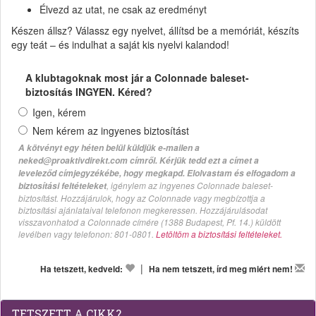
Élvezd az utat, ne csak az eredményt
Készen állsz? Válassz egy nyelvet, állítsd be a memóriát, készíts
egy teát – és indulhat a saját kis nyelvi kalandod!
A klubtagoknak most jár a Colonnade baleset-
biztosítás INGYEN. Kéred?
Igen, kérem
Nem kérem az ingyenes biztosítást
A kötvényt egy héten belül küldjük e-mailen a
neked@proaktivdirekt.com címről. Kérjük tedd ezt a címet a
leveleződ címjegyzékébe, hogy megkapd. Elolvastam és elfogadom a
, igénylem az ingyenes Colonnade baleset-
biztosítási feltételeket
biztosítást. Hozzájárulok, hogy az Colonnade vagy megbízottja a
biztosítási ajánlataival telefonon megkeressen. Hozzájárulásodat
visszavonhatod a Colonnade címére (1388 Budapest, Pf. 14.) küldött
levélben vagy telefonon: 801-0801.
Letöltöm a biztosítási feltételeket.
|
Ha tetszett, kedveld:
Ha nem tetszett, írd meg miért nem!
TETSZETT A CIKK?