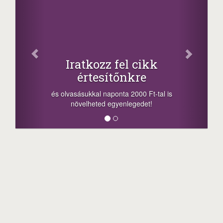
Facebook
Oszd meg cikkeinket
+1.000.000 Ft...
-nyeremény növelés jár a szerencsésnek
a sorsolás napján! A cikkek alján találsz
megosztási lehetőséget. Lájkolj is minket!