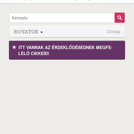
ROVATOK
Címlap
ITT VANNAK AZ ÉRDEK­LŐDÉ­SEDNEK MEGFE­
LELŐ CIKKEID!