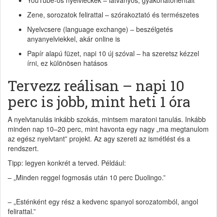
YouTube-os nyelvleckék – látványos, gyakorlatorientált
Zene, sorozatok felirattal – szórakoztató és természetes
Nyelvcsere (language exchange) – beszélgetés
anyanyelviekkel, akár online is
Papír alapú füzet, napi 10 új szóval – ha szeretsz kézzel
írni, ez különösen hatásos
Tervezz reálisan – napi 10
perc is jobb, mint heti 1 óra
A nyelvtanulás inkább szokás, mintsem maratoni tanulás. Inkább
minden nap 10–20 perc, mint havonta egy nagy „ma megtanulom
az egész nyelvtant” projekt. Az agy szereti az ismétlést és a
rendszert.
Tipp: legyen konkrét a terved. Például:
– „Minden reggel fogmosás után 10 perc Duolingo.”
– „Esténként egy rész a kedvenc spanyol sorozatomból, angol
felirattal.”