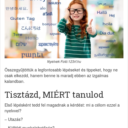
Nyelvek Fotó:123rf.hu
Összegyűjtöttük a legfontosabb lépéseket és tippeket, hogy ne
csak elkezdd, hanem benne is maradj ebben az izgalmas
kalandban.
Tisztázd, MIÉRT tanulod
Első lépésként tedd fel magadnak a kérdést: mi a célom ezzel a
nyelvvel?
– Utazás?
– Külföldi munkalehetőség?