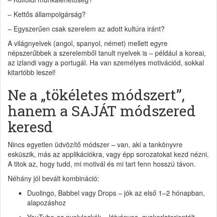
– Kettős állampolgárság?
– Egyszerűen csak szerelem az adott kultúra iránt?
A világnyelvek (angol, spanyol, német) mellett egyre
népszerűbbek a szerelemből tanult nyelvek is – például a koreai,
az izlandi vagy a portugál. Ha van személyes motivációd, sokkal
kitartóbb leszel!
Ne a „tökéletes módszert”,
hanem a SAJÁT módszered
keresd
Nincs egyetlen üdvözítő módszer – van, aki a tankönyvre
esküszik, más az applikációkra, vagy épp sorozatokat kezd nézni.
A titok az, hogy tudd, mi motivál és mi tart fenn hosszú távon.
Néhány jól bevált kombináció:
Duolingo, Babbel vagy Drops – jók az első 1–2 hónapban,
alapozáshoz