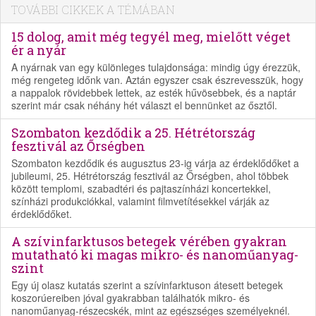
TOVÁBBI CIKKEK A TÉMÁBAN
15 dolog, amit még tegyél meg, mielőtt véget
ér a nyár
A nyárnak van egy különleges tulajdonsága: mindig úgy érezzük,
még rengeteg időnk van. Aztán egyszer csak észrevesszük, hogy
a nappalok rövidebbek lettek, az esték hűvösebbek, és a naptár
szerint már csak néhány hét választ el bennünket az ősztől.
Szombaton kezdődik a 25. Hétrétország
fesztivál az Őrségben
Szombaton kezdődik és augusztus 23-ig várja az érdeklődőket a
jubileumi, 25. Hétrétország fesztivál az Őrségben, ahol többek
között templomi, szabadtéri és pajtaszínházi koncertekkel,
színházi produkciókkal, valamint filmvetítésekkel várják az
érdeklődőket.
A szívinfarktusos betegek vérében gyakran
mutatható ki magas mikro- és nanoműanyag-
szint
Egy új olasz kutatás szerint a szívinfarktuson átesett betegek
koszorúereiben jóval gyakrabban találhatók mikro- és
nanoműanyag-részecskék, mint az egészséges személyeknél.