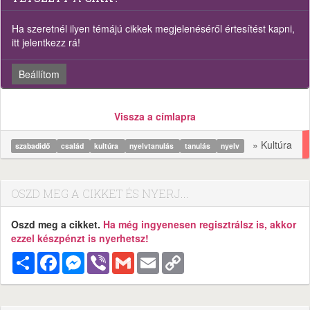
Ha szeretnél ilyen témájú cikkek megjelenéséről értesítést kapni,
itt jelentkezz rá!
Beállítom
Vissza a címlapra
» Kultúra
szabadidő
család
kultúra
nyelvtanulás
tanulás
nyelv
OSZD MEG A CIKKET ÉS NYERJ...
Oszd meg a cikket.
Ha még ingyenesen regisztrálsz is, akkor
ezzel készpénzt is nyerhetsz!
Megosztás
Facebook
Messenger
Viber
Gmail
Email
Copy
Link