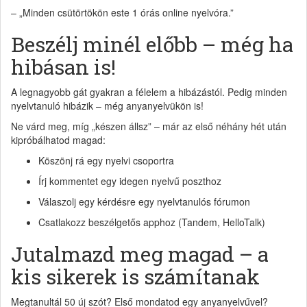
– „Minden csütörtökön este 1 órás online nyelvóra.”
Beszélj minél előbb – még ha
hibásan is!
A legnagyobb gát gyakran a félelem a hibázástól. Pedig minden
nyelvtanuló hibázik – még anyanyelvükön is!
Ne várd meg, míg „készen állsz” – már az első néhány hét után
kipróbálhatod magad:
Köszönj rá egy nyelvi csoportra
Írj kommentet egy idegen nyelvű poszthoz
Válaszolj egy kérdésre egy nyelvtanulós fórumon
Csatlakozz beszélgetős apphoz (Tandem, HelloTalk)
Jutalmazd meg magad – a
kis sikerek is számítanak
Megtanultál 50 új szót? Első mondatod egy anyanyelvűvel?