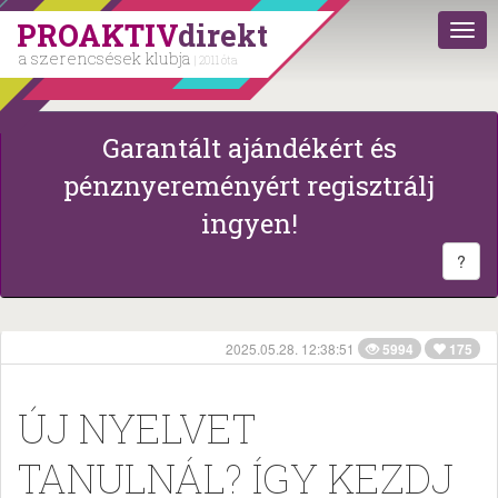
PROAKTIV
direkt
a szerencsések klubja
| 2011 óta
Garantált ajándékért és
pénznyereményért regisztrálj
ingyen!
?
2025.05.28. 12:38:51
5994
175
ÚJ NYELVET
TANULNÁL? ÍGY KEZDJ