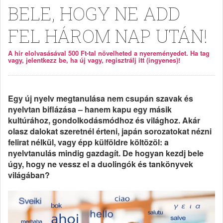
BELE, HOGY NE ADD
FEL HÁROM NAP UTÁN!
A hír elolvasásával 500 Ft-tal növelheted a nyereményedet. Ha tag
vagy, jelentkezz be, ha új vagy, regisztrálj itt (ingyenes)!
Egy új nyelv megtanulása nem csupán szavak és
nyelvtan biflázása – hanem kapu egy másik
kultúrához, gondolkodásmódhoz és világhoz. Akár
olasz dalokat szeretnél érteni, japán sorozatokat nézni
felirat nélkül, vagy épp külföldre költözöl: a
nyelvtanulás mindig gazdagít. De hogyan kezdj bele
úgy, hogy ne vessz el a duolingók és tankönyvek
világában?