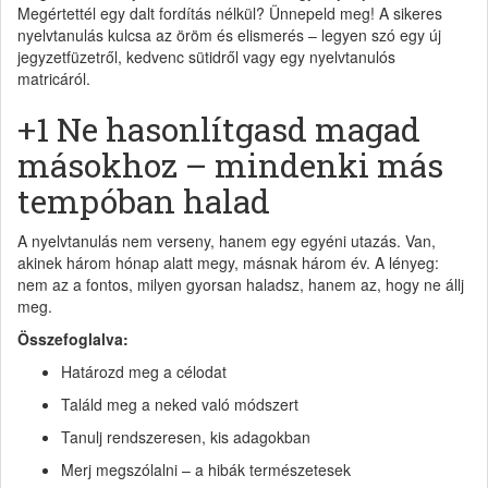
Megértettél egy dalt fordítás nélkül? Ünnepeld meg! A sikeres
nyelvtanulás kulcsa az öröm és elismerés – legyen szó egy új
jegyzetfüzetről, kedvenc sütidről vagy egy nyelvtanulós
matricáról.
+1 Ne hasonlítgasd magad
másokhoz – mindenki más
tempóban halad
A nyelvtanulás nem verseny, hanem egy egyéni utazás. Van,
akinek három hónap alatt megy, másnak három év. A lényeg:
nem az a fontos, milyen gyorsan haladsz, hanem az, hogy ne állj
meg.
Összefoglalva:
Határozd meg a célodat
Találd meg a neked való módszert
Tanulj rendszeresen, kis adagokban
Merj megszólalni – a hibák természetesek