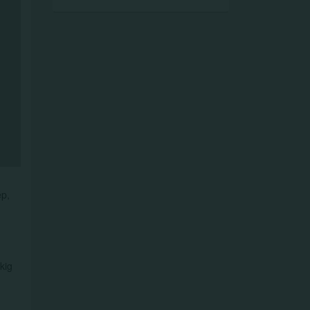
ép,
kig