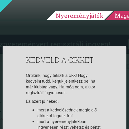
Nyereményjáték
Maga
znyereményért regisztrálj ingyen!
KEDVELD A CIKKET
2015.01.21. 19:36:55
14433
Örülünk, hogy tetszik a cikk! Hogy
kedvelni tudd, kérjük jelentkezz be, ha
, ÚJ FRIZURA? – MI A
már klubtag vagy. Ha még nem, akkor
regisztrálj ingyenesen.
EN?
Ez azért jó neked,
mert a kedvelésednek megfelelő
cikkeket fogunk írni.
yedet. Ha tag vagy, jelentkezz be, ha új vagy, regisztrálj itt (ingyenes)!
mert a nyereményjátékban
ingyenesen részt vehetsz és pénzt