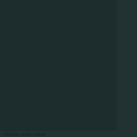
Iratkozz f
cikk
értesítőnk
és olvasásukka
naponta 2000 Ft-ta
növelheted
egyenlegedet!
Frizurák | Forrás: jolie.de