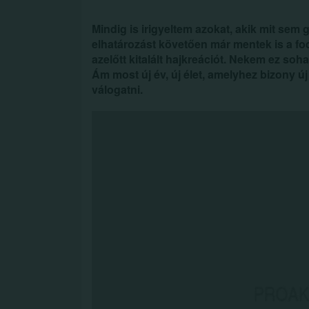
Mindig is irigyeltem azokat, akik mit sem 
elhatározást követően már mentek is a f
azelőtt kitalált hajkreációt. Nekem ez so
Ám most új év, új élet, amelyhez bizony új 
válogatni.