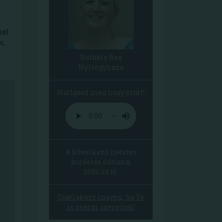
kel
m.
Borbély Bea
Nyíregyháza
Hallgasd meg hogy örült!
A következő nyertes
hirdetés dátuma:
2026.09.16.
Csatlakozz ingyen, ha Te
is nyerni szeretnél!