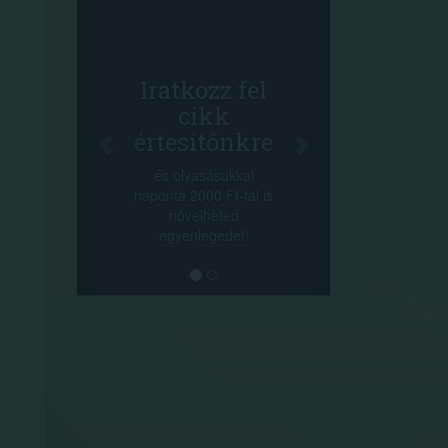
Facebook
Oszd meg
cikkeinket
+1.000.000 Ft...
el
-nyeremény növelés jár
a szerencsésnek a
re
sorsolás napján! A
cikkek alján találsz
l
megosztási
l is
lehetőséget. Lájkolj is
minket!