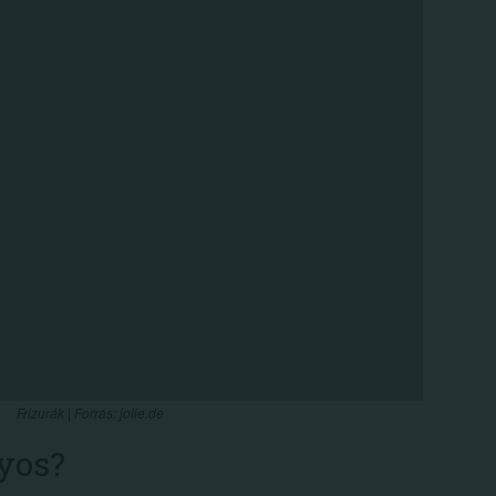
Frizurák | Forrás: jolie.de
lyos?