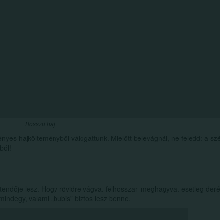
Hosszú haj
vényes hajkölteményből válogattunk. Mielőtt belevágnál, ne feledd: a sz
ból!
ztendője lesz. Hogy rövidre vágva, félhosszan meghagyva, esetleg deré
mindegy, valami „bubis” biztos lesz benne.