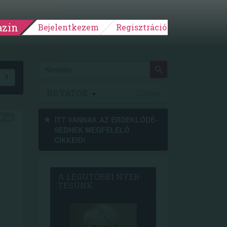
zin
Bejelentkezem
Regisztráció
?
ROVATOK
Címlap
40
ITT VANNAK AZ ÉRDEK­LŐDÉ­
SEDNEK MEGFE­LELŐ
CIKKEID!
A LEG­U­TÓB­BI NYER­
TE­SÜNK