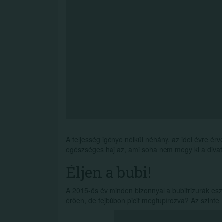
A teljesség igénye nélkül néhány, az idei évre ér
egészséges haj az, ami soha nem megy ki a divat
Éljen a bubi!
A 2015-ös év minden bizonnyal a bubifrizurák es
érően, de fejbúbon picit megtupírozva? Az szinte 