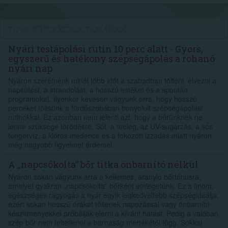
TOVÁBBI CIKKEK A TÉMÁBAN
Nyári testápolási rutin 10 perc alatt - Gyors,
egyszerű és hatékony szépségápolás a rohanó
nyári nap
Nyáron szeretnénk minél több időt a szabadban tölteni, élvezni a
napsütést, a strandolást, a hosszú estéket és a spontán
programokat. Ilyenkor kevesen vágyunk arra, hogy hosszú
perceket töltsünk a fürdőszobában bonyolult szépségápolási
rutinokkal. Ez azonban nem jelenti azt, hogy a bőrünknek ne
lenne szüksége törődésre. Sőt, a meleg, az UV-sugárzás, a sós
tengervíz, a klóros medence és a fokozott izzadás miatt nyáron
még nagyobb figyelmet érdemel.
A „napcsókolta” bőr titka önbarnító nélkül
Nyáron sokan vágyunk arra a kellemes, aranyló bőrtónusra,
amelyet gyakran „napcsókolta” bőrként emlegetünk. Ez a finom,
egészséges ragyogás a nyár egyik legkedveltebb szépségideálja,
ezért sokan hosszú órákat töltenek napozással vagy önbarnító
készítményekkel próbálják elérni a kívánt hatást. Pedig a valóban
szép bőr nem feltétlenül a barnaság mértékétől függ. Sokkal