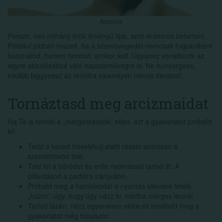
Arctorna
Persze, van néhány örök érvényű tipp, amit érdemes betartani.
Például jobban teszed, ha a szemüvegedet nemcsak hajpántként
használod, hanem hordod, amikor kell. Ugyanez vonatkozik az
egyre aktuálisabbá váló napszemüvegre is. Ne hunyorgass,
inkább biggyessz az orrodra valamilyen csinos darabot!
Tornáztasd meg arcizmaidat
Ha Te is tennél a „mérgesráncok” ellen, ezt a gyakorlatot próbáld
ki!
Tedd a kezed hüvelykujj alatti részét szorosan a
szemöldököd fölé.
Told fel a bőrödet és erős nyomással tartsd itt. A
pillantásod a padlóra irányuljon.
Próbáld meg a homlokodat a nyomás ellenére lefelé
„húzni”, úgy, hogy úgy nézz ki, mintha mérges lennél.
Tartsd lazán, nézz egyenesen előre és ismételd meg a
gyakorlatot még húszszor.