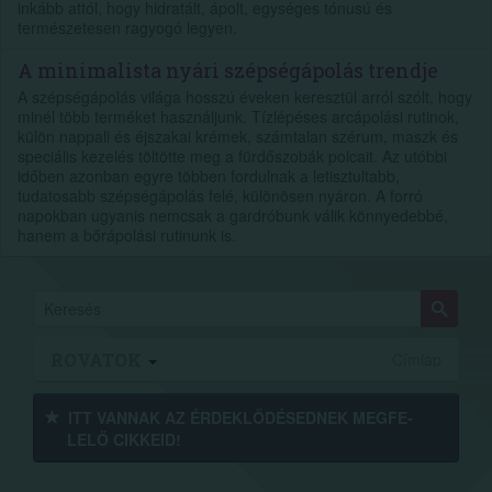
inkább attól, hogy hidratált, ápolt, egységes tónusú és
természetesen ragyogó legyen.
A minimalista nyári szépségápolás trendje
A szépségápolás világa hosszú éveken keresztül arról szólt, hogy
minél több terméket használjunk. Tízlépéses arcápolási rutinok,
külön nappali és éjszakai krémek, számtalan szérum, maszk és
speciális kezelés töltötte meg a fürdőszobák polcait. Az utóbbi
időben azonban egyre többen fordulnak a letisztultabb,
tudatosabb szépségápolás felé, különösen nyáron. A forró
napokban ugyanis nemcsak a gardróbunk válik könnyedebbé,
hanem a bőrápolási rutinunk is.
ROVATOK
Címlap
ITT VANNAK AZ ÉRDEK­LŐDÉ­SEDNEK MEGFE­
LELŐ CIKKEID!