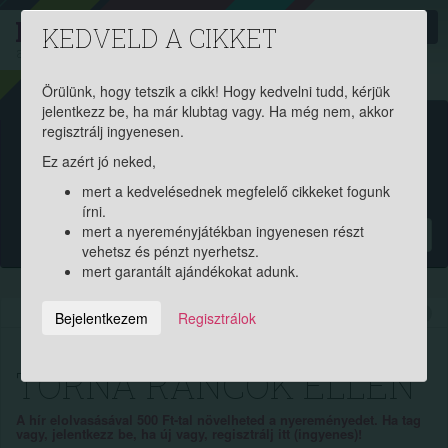
PROAKTIV
direkt
KEDVELD A CIKKET
a szerencsések klubja
| 2011 óta
Örülünk, hogy tetszik a cikk! Hogy kedvelni tudd, kérjük
jelentkezz be, ha már klubtag vagy. Ha még nem, akkor
Garantált ajándékért és
regisztrálj ingyenesen.
Ez azért jó neked,
pénznyereményért regisztrálj
mert a kedvelésednek megfelelő cikkeket fogunk
ingyen!
írni.
mert a nyereményjátékban ingyenesen részt
?
vehetsz és pénzt nyerhetsz.
mert garantált ajándékokat adunk.
2015.04.04. 11:38:19
9614
211
Bejelentkezem
Regisztrálok
TORNA RÁNCOK ELLEN
A hír elolvasásával 500 Ft-tal növelheted a nyereményedet. Ha tag
vagy, jelentkezz be, ha új vagy, regisztrálj itt (ingyenes)!