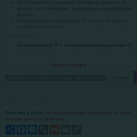
Ha túl megterhelő a gyakorlat, lazíthatsz a nyomáson az
igénybe vett homlokrészen, így mozgatva a szemöldöködet
fel és le.
További tanácsok a ráncok ellen:
15 ránctalanító pakolás
és tippek a ráncok ellen
Forrás: woman.at
|
Ha tetszett, kedveld:
Ha nem tetszett, írd meg miért nem!
Vissza a címlapra
» Szépség
szépségápolás
ránctalanítás
szépség
ráncok
arctorna
OSZD MEG A CIKKET ÉS NYERJ...
Oszd meg a cikket.
Ha még ingyenesen regisztrálsz is, akkor
ezzel készpénzt is nyerhetsz!
Megosztás
Facebook
Messenger
Viber
Gmail
Email
Copy
Link