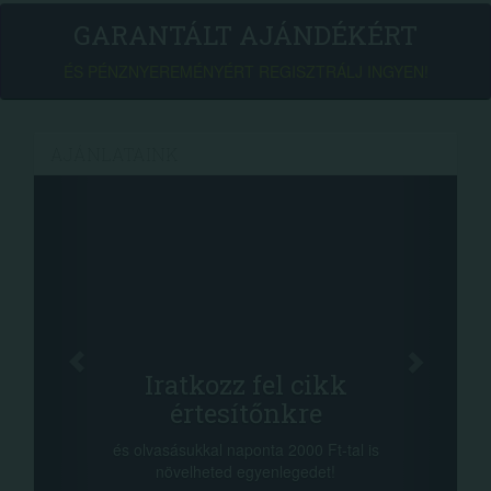
GARANTÁLT AJÁNDÉKÉRT
ÉS PÉNZNYEREMÉNYÉRT REGISZTRÁLJ INGYEN!
AJÁNLATAINK
Iratkozz fel cikk
értesítőnkre
és olvasásukkal naponta 2000 Ft-tal is
növelheted egyenlegedet!