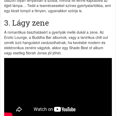
ússzon olyan fényárban a szoba, mintha fel lenne kapcsolva az
éjjeli lámpa… Tedd a teamécseseket színes gyertyatartókba, ami
egy kicsit tompít a fényen, ugyanakkor szórja is.
3. Lágy zene
A romantikus összhatásért a gyertyák mellé dukál a zene. Az
Erotic Lounge, a Buddha Bar albumok, vagy a tantrikus chill out
zenék izzó hangulatot varázsolhatnak, ha kevésbé modern és
elektronikus zenére vágytok, akkor egy Shade Best of album
vagy esetleg Norah Jones jól jöhet.