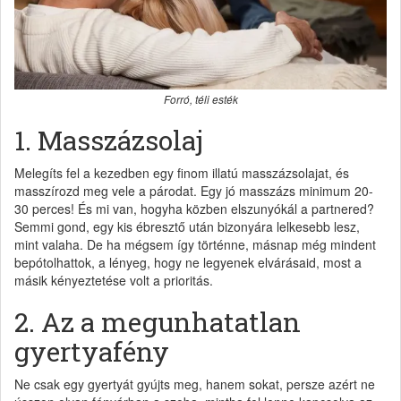
Forró, téli esték
1. Masszázsolaj
Melegíts fel a kezedben egy finom illatú masszázsolajat, és
masszírozd meg vele a párodat. Egy jó masszázs minimum 20-
30 perces! És mi van, hogyha közben elszunyókál a partnered?
Semmi gond, egy kis ébresztő után bizonyára lelkesebb lesz,
mint valaha. De ha mégsem így történne, másnap még mindent
bepótolhattok, a lényeg, hogy ne legyenek elvárásaid, most a
másik kényeztetése volt a prioritás.
2. Az a megunhatatlan
gyertyafény
Ne csak egy gyertyát gyújts meg, hanem sokat, persze azért ne