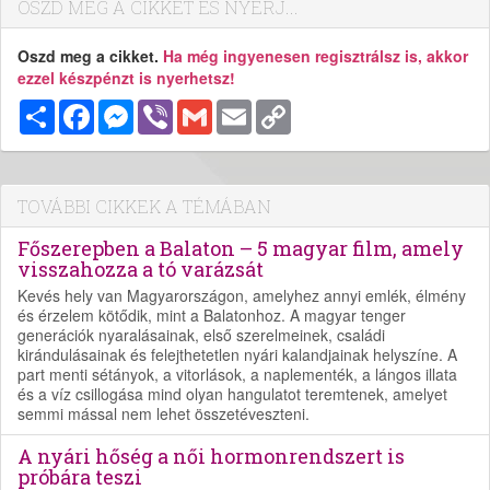
OSZD MEG A CIKKET ÉS NYERJ...
Oszd meg a cikket.
Ha még ingyenesen regisztrálsz is, akkor
ezzel készpénzt is nyerhetsz!
Megosztás
Facebook
Messenger
Viber
Gmail
Email
Copy
Link
TOVÁBBI CIKKEK A TÉMÁBAN
Főszerepben a Balaton – 5 magyar film, amely
visszahozza a tó varázsát
Kevés hely van Magyarországon, amelyhez annyi emlék, élmény
és érzelem kötődik, mint a Balatonhoz. A magyar tenger
generációk nyaralásainak, első szerelmeinek, családi
kirándulásainak és felejthetetlen nyári kalandjainak helyszíne. A
part menti sétányok, a vitorlások, a naplementék, a lángos illata
és a víz csillogása mind olyan hangulatot teremtenek, amelyet
semmi mással nem lehet összetéveszteni.
A nyári hőség a női hormonrendszert is
próbára teszi