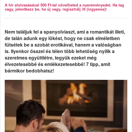
A hír elolvasásával 500 Ft-tal növelheted a nyereményedet. Ha tag
vagy, jelentkezz be, ha új vagy, regisztrálj itt (ingyenes)!
Nem találjuk fel a spanyolviaszt, ami a romantikát illeti,
de talán adunk egy lökést, hogy ne csak elméletben
fűtsétek be a szobát erotikával, hanem a valóságban
is. Ilyenkor ősszel és télen több lehetőség nyílik a
szerelmes együttlétre, tegyük ezeket még
élvezetesebbé és emlékezetesebbé! 7 tipp, amit
bármikor bedobhatsz!