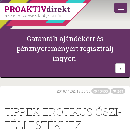
PROAKTIV
direkt
a szerencsések klubja
| 2011 óta
Garantált ajándékért és
pénznyereményért regisztrálj
ingyen!
?
2016.11.02. 17:35:30
13403
269
TIPPEK EROTIKUS ŐSZI-
TÉLI ESTÉKHEZ