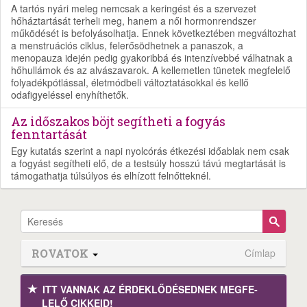
A tartós nyári meleg nemcsak a keringést és a szervezet
hőháztartását terheli meg, hanem a női hormonrendszer
működését is befolyásolhatja. Ennek következtében megváltozhat
a menstruációs ciklus, felerősödhetnek a panaszok, a
menopauza idején pedig gyakoribbá és intenzívebbé válhatnak a
hőhullámok és az alvászavarok. A kellemetlen tünetek megfelelő
folyadékpótlással, életmódbeli változtatásokkal és kellő
odafigyeléssel enyhíthetők.
Az időszakos böjt segítheti a fogyás
fenntartását
Egy kutatás szerint a napi nyolcórás étkezési időablak nem csak
a fogyást segítheti elő, de a testsúly hosszú távú megtartását is
támogathatja túlsúlyos és elhízott felnőtteknél.
ROVATOK
Címlap
ITT VANNAK AZ ÉRDEK­LŐDÉ­SEDNEK MEGFE­
LELŐ CIKKEID!