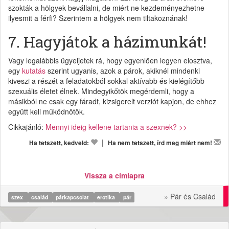
szokták a hölgyek bevállalni, de miért ne kezdeményezhetne
ilyesmit a férfi? Szerintem a hölgyek nem tiltakoznának!
7. Hagyjátok a házimunkát!
Vagy legalábbis ügyeljetek rá, hogy egyenlően legyen elosztva,
egy
kutatás
szerint ugyanis, azok a párok, akiknél mindenki
kiveszi a részét a feladatokból sokkal aktívabb és kielégítőbb
szexuális életet élnek. Mindegyikőtök megérdemli, hogy a
másikból ne csak egy fáradt, kizsigerelt verziót kapjon, de ehhez
együtt kell működnötök.
Cikkajánló:
Mennyi ideig kellene tartania a szexnek? >>
|
Ha tetszett, kedveld:
Ha nem tetszett, írd meg miért nem!
Vissza a címlapra
» Pár és Család
szex
család
párkapcsolat
erotika
pár