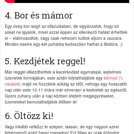
4. Bor és mámor
Egy üveg bor segít az ellazulásban, de vigyázzatok, hogy túl
sokat ne igyatok, mivel azzal éppen az ellenkező hatást érhetitek
el – elálmosodtok, vagy csak nehezen tudtok eljutni a csúcsra.
Minden esetre egy-két pohárka kedvezően hathat a libidóra. ;)
5. Kezdjétek reggel!
Már reggel elkezdhetitek a kacérkodást egymással, sejtelmes
üzenetek formájában, este aztán folytathatjátok egy
könnyű (!)
vacsival
, majd ne húzzátok sokáig az időt, nehogy egy hosszabb
nap után este 10-11 órára már elmenjen a kedvetek az egésztől.
Gyors zuhany után a nap közben elejtett megjegyzéseket,
üzeneteket bemutathatjátok élőben is!
6. Öltözz ki!
Vagy inkább vetkőzz le szépen, lassan, de egy nagyon szexi
fehérneműt azért hagyj magadon! Ezt főleg az urak örömére